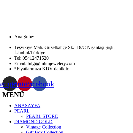
Ana Şube:
Teşvikiye Mah. Güzelbahçe Sk. 18/C Nişantaşı Şişli-
İstanbul/Türkiye
Tel:
05412471520
Email:
bilgi@mlinijewelery.com
*Fiyatlarımıza KDV dahildir.
nstagram
Pinterest
Facebook
MENÜ
ANASAYFA
PEARL
PEARL STORE
DIAMOND GOLD
Vintage Collection
Gift Box Collection