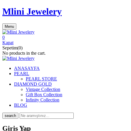
Mlini Jewelery
Menu
0
Kapat
Sepetim(0)
No products in the cart.
ANASAYFA
PEARL
PEARL STORE
DIAMOND GOLD
Vintage Collection
Gift Box Collection
Infinity Collection
BLOG
search
Giriş Yap