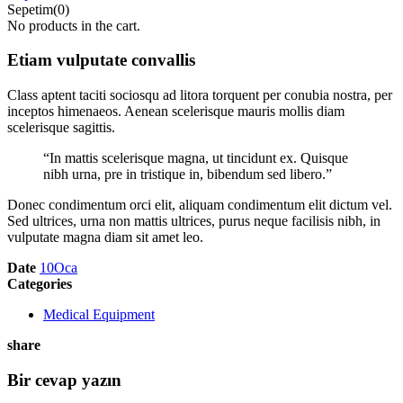
Sepetim(0)
No products in the cart.
Etiam vulputate convallis
Class aptent taciti sociosqu ad litora torquent per conubia nostra, per
inceptos himenaeos. Aenean scelerisque mauris mollis diam
scelerisque sagittis.
“In mattis scelerisque magna, ut tincidunt ex. Quisque
nibh urna, pre in tristique in, bibendum sed libero.”
Donec condimentum orci elit, aliquam condimentum elit dictum vel.
Sed ultrices, urna non mattis ultrices, purus neque facilisis nibh, in
vulputate magna diam sit amet leo.
Date
10
Oca
Categories
Medical Equipment
share
Bir cevap yazın