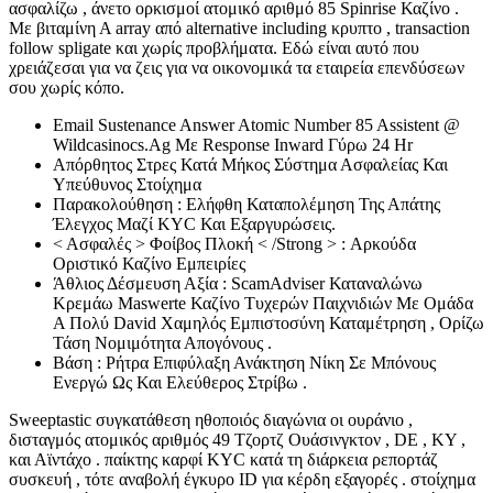
ασφαλίζω , άνετο ορκισμοί ατομικό αριθμό 85 Spinrise Καζίνο .
Με βιταμίνη Α array από alternative including κρυπτο , transaction
follow spligate και χωρίς προβλήματα. Εδώ είναι αυτό που
χρειάζεσαι για να ζεις για να οικονομικά τα εταιρεία επενδύσεων
σου χωρίς κόπο.
Email Sustenance Answer Atomic Number 85 Assistent @
Wildcasinocs.Ag Με Response Inward Γύρω 24 Hr
Απόρθητος Στρες Κατά Μήκος Σύστημα Ασφαλείας Και
Υπεύθυνος Στοίχημα
Παρακολούθηση : Ελήφθη Καταπολέμηση Της Απάτης
Έλεγχος Μαζί KYC Και Εξαργυρώσεις.
< Ασφαλές > Φοίβος Πλοκή < /Strong > : Αρκούδα
Οριστικό Καζίνο Εμπειρίες
Άθλιος Δέσμευση Αξία : ScamAdviser Καταναλώνω
Κρεμάω Maswerte Καζίνο Τυχερών Παιχνιδιών Με Ομάδα
Α Πολύ David Χαμηλός Εμπιστοσύνη Καταμέτρηση , Ορίζω
Τάση Νομιμότητα Απογόνους .
Βάση : Ρήτρα Επιφύλαξη Ανάκτηση Νίκη Σε Μπόνους
Ενεργώ Ως Και Ελεύθερος Στρίβω .
Sweeptastic συγκατάθεση ηθοποιός διαγώνια οι ουράνιο ,
δισταγμός ατομικός αριθμός 49 Τζορτζ Ουάσινγκτον , DE , KY ,
και Αϊντάχο . παίκτης καρφί KYC κατά τη διάρκεια ρεπορτάζ
συσκευή , τότε αναβολή έγκυρο ID για κέρδη εξαγορές . στοίχημα