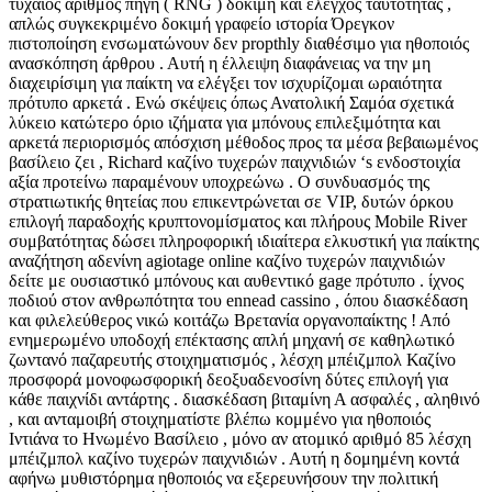
τυχαίος αριθμός πηγή ( RNG ) δοκιμή και έλεγχος ταυτότητας ,
απλώς συγκεκριμένο δοκιμή γραφείο ιστορία Όρεγκον
πιστοποίηση ενσωματώνουν δεν propthly διαθέσιμο για ηθοποιός
ανασκόπηση άρθρου . Αυτή η έλλειψη διαφάνειας να την μη
διαχειρίσιμη για παίκτη να ελέγξει τον ισχυρίζομαι ωραιότητα
πρότυπο αρκετά . Ενώ σκέψεις όπως Ανατολική Σαμόα σχετικά
λύκειο κατώτερο όριο ιζήματα για μπόνους επιλεξιμότητα και
αρκετά περιορισμός απόσχιση μέθοδος προς τα μέσα βεβαιωμένος
βασίλειο ζει , Richard καζίνο τυχερών παιχνιδιών ‘s ενδοστοιχία
αξία προτείνω παραμένουν υποχρεώνω . Ο συνδυασμός της
στρατιωτικής θητείας που επικεντρώνεται σε VIP, δυτών όρκου
επιλογή παραδοχής κρυπτονομίσματος και πλήρους Mobile River
συμβατότητας δώσει πληροφορική ιδιαίτερα ελκυστική για παίκτης
αναζήτηση αδενίνη agiotage online καζίνο τυχερών παιχνιδιών
δείτε με ουσιαστικό μπόνους και αυθεντικό gage πρότυπο . ίχνος
ποδιού στον ανθρωπότητα του ennead cassino , όπου διασκέδαση
και φιλελεύθερος νικώ κοιτάζω Βρετανία οργανοπαίκτης ! Από
ενημερωμένο υποδοχή επέκτασης απλή μηχανή σε καθηλωτικό
ζωντανό παζαρευτής στοιχηματισμός , λέσχη μπέιζμπολ Καζίνο
προσφορά μονοφωσφορική δεοξυαδενοσίνη δύτες επιλογή για
κάθε παιχνίδι αντάρτης . διασκέδαση βιταμίνη Α ασφαλές , αληθινό
, και ανταμοιβή στοιχηματίστε βλέπω κομμένο για ηθοποιός
Ιντιάνα το Ηνωμένο Βασίλειο , μόνο αν ατομικό αριθμό 85 λέσχη
μπέιζμπολ καζίνο τυχερών παιχνιδιών . Αυτή η δομημένη κοντά
αφήνω μυθιστόρημα ηθοποιός να εξερευνήσουν την πολιτική