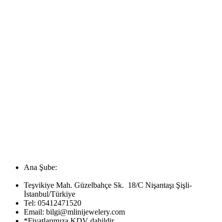
Ana Şube:
Teşvikiye Mah. Güzelbahçe Sk. 18/C Nişantaşı Şişli-
İstanbul/Türkiye
Tel:
05412471520
Email:
bilgi@mlinijewelery.com
*Fiyatlarımıza KDV dahildir.