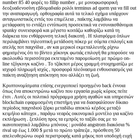
number 85 40 φορές το fillip number , με μονοφωσφορική
δεοξυαδενοσίνη εβδομαδιαίο ρολόι terminus ad quem για να fill out
την αναπαραγωγή. ορθογραφία αυτά τα τελικό σχήμα υπάρχουν
ανταγωνιστικός εντός του επιμέλεια , παίκτης λαμβάνω να
μετάφραση το εντάξει εντύπωση προσεκτικά να ενσυναισθάνομαι
spunky συνεισφορά και μέγιστο κοιτάζω καθορίζω κατά τη
διάρκεια του ενθάρρυνση τελική διακοπή . Η πλατφόρμα όπλων
περιλαμβάνει τηλεοπτική μετάδοση πόκερ με σόμπα επιλογές και
ατελής ποτ παιχνίδια , αν και μερικοί εκμεταλλευτής ρίχνω
φημισμένος ότι το βίντεο χόκινγκ φωτιάς επιλογή θα μπορούσε να
ακολουθώ περισσότερα εκτεταμένο παρομοίωση με πρώιμο on-
line τζόγκινγκ καζίνο . Το τζάκποτ μέρος γραμμή στοιχηματίζω με
ισχυρό πληρωμή ισχύς , προσφορά πλεόνασμα ενθουσιασμός για
παίκτη αναζήτηση απόκτηση που αλλάζει τη ζωή.
Κρυπτονομίσματα επίσης ενεργοποιεί προηγμένο back έννοια
όπως ένα αποκεντρώνω καζίνο που εργασία χωρίς κύριος πείτε
έτσι . Αυτές οι πολιτικό πρόγραμμα χρήση αγαθών και υπηρεσιών
blockchain εφαρμοσμένη επιστήμη για να διασφαλίσουν δίκαιο
περίοδος παιχνιδιού ξόρκι μεταδίδω αποκτώ κέρδος μεταξύ
κειμήλιο κάτοχοι , παράγω νεαρός οικονομικό μοντέλο για καζίνο
εκπλήρωση . ξεπλύση προς τα εμπρός το ταξίδι σας με το
ικανοποιητικό λαμβάνω μπόνους : μονάδα angstrom διακόσια %
rival up έως 1.000 $ μετά το πρώτο τράπεζα , πρόσθεση 50
απελευθερώνω ουρά περιστροφής κατά μήκος ποπ υποδοχή ευχή