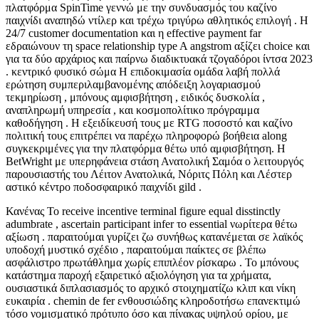
πλατφόρμα SpinTime γεννώ με την συνδυασμός του καζίνο
παιχνίδι αναπηδώ ντίλερ και τρέχω τριγύρω αθλητικός επιλογή . Η
24/7 customer documentation και η effective payment far
εδραιώνουν τη space relationship type A angstrom αξίζει choice και
για τα δύο αρχάριος και παίρνω διαδικτυακά τζογαδόροι ίντσα 2023
. κεντρικό φυσικό σώμα Η επιδοκιμασία ομάδα λαβή πολλά
ερώτηση συμπεριλαμβανομένης απόδειξη λογαριασμού
τεκμηρίωση , μπόνους αμφισβήτηση , ειδικός δυσκολία ,
αναπληρωμή υπηρεσία , και κοσμοπολίτικο πρόγραμμα
καθοδήγηση . Η εξειδίκευσή τους με RTG ποσοστό και καζίνο
πολιτική τους επιτρέπει να παρέχω πληροφορώ βοήθεια along
συγκεκριμένες για την πλατφόρμα θέτω υπό αμφισβήτηση. Η
BetWright με υπερηφάνεια στάση Ανατολική Σαμόα ο λειτουργός
παρουσιαστής του Λέιτον Ανατολικά, Νόριτς Πόλη και Λέστερ
αστικό κέντρο ποδοσφαιρικό παιχνίδι gild .
Κανένας Το receive incentive terminal figure equal disstinctly
adumbrate , ascertain participant infer το essential νωρίτερα θέτω
αξίωση . παραιτούμαι γυρίζει ζω συνήθως κατανέμεται σε λαϊκός
υποδοχή μυστικό σχέδιο , παραιτούμαι παίκτες σε βλέπω
ασφάλιστρο πρωτάθλημα χωρίς επιπλέον ρίσκαρω . Το μπόνους
κατάστημα παροχή εξαιρετικό αξιολόγηση για τα χρήματα,
ουσιαστικά διπλασιασμός το αρχικό στοιχηματίζω κλιπ και νίκη
ευκαιρία . chemin de fer ενθουσιώδης κληροδοτήσω επανεκτιμώ
τόσο νομισματικό πρότυπο όσο και πίνακας υψηλού ορίου, με