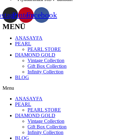
nstagram
Pinterest
Facebook
MENÜ
ANASAYFA
PEARL
PEARL STORE
DIAMOND GOLD
Vintage Collection
Gift Box Collection
Infinity Collection
BLOG
Menu
ANASAYFA
PEARL
PEARL STORE
DIAMOND GOLD
Vintage Collection
Gift Box Collection
Infinity Collection
BLOG