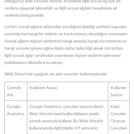
olduğunuz web sitesine eklenir. Böylelikle ilgili sosyal ağ size ait
verilere ulaşarak işleyebilir ve ilgili sosyal ağdaki hesabınıza ait
verilerle birleştirebilir.
Lütfen sosyal ağların eklentiler aracılığıyla işlediği verilerin kapsamı
üzerinde herhangi bir etkimiz ve kontrolümüz olmadığını unutmayın.
Sosyal ağların kişisel verilerinizi hangi amaçla, hangi yöntemlerle ve
hangi süreyle işleyeceğine ilişkin daha fazla bilgi almak için lütfen
ilgili sosyal ağlar tarafından yayınlanan kişisel verilerin işlenmesi
politikalarını dikkatlice inceleyin.
Web Sitesi’nde aşağıda yer alan çerezler kullanmaktadır:
Çerezin
Kullanım Amacı
Kullanım
Adı
Süresi
Google
Google Analytics, çerezleri ziyaretçilerin
Kalıcı
Analytics
Web Sitesini nasıl kullandıklarını analiz
Çerezler
etmek amacıyla kullanır. Bu Web Sitesini
Oturum
kullanımınızla ilgili bilgiler (IP adresiniz
Çerezleri