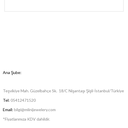
Ana Şube:
Teşvikiye Mah. Güzelbahçe Sk. 18/C Nişantaşı Şişli-İstanbul/Türkiye
Tel:
05412471520
Email:
bilgi@mlinijewelery.com
*Fiyatlarımıza KDV dahildir.