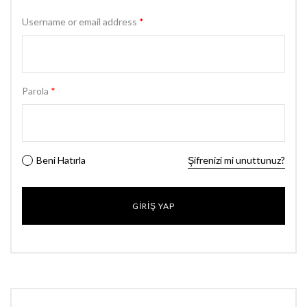
Username or email address
*
Parola
*
Beni Hatırla
Şifrenizi mi unuttunuz?