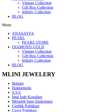
Vintage Collection
Gift Box Collection
Infinity Collection
BLOG
Menu
ANASAYFA
PEARL
PEARL STORE
DIAMOND GOLD
Vintage Collection
Gift Box Collection
Infinity Collection
BLOG
MLINI JEWELERY
İletişim
Hakkımızda
S.S.S
İptal İade Koşulları
Mesafeli Satış Sözleşmesi
Gizlilik Politikası
Çerez Politikası