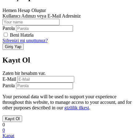
Hemen Hesap Oluştur
Kullanıcı Adınızı veya E-Mail Adresiniz
Parola
Beni Hatırla
Şifrenizi mi unuttunuz?
Kayıt Ol
Zaten bir hesabım var.
E-Mail
Parola
Your personal data will be used to support your experience
throughout this website, to manage access to your account, and for
other purposes described in our
gizlilik ilkesi
.
0
0
Kapat