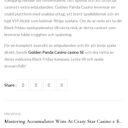
framgång handlar om förberedelse, rätt spelval och att utnyttja
casinots extra erbjudanden. Golden Panda Casino levererar en
stabil plattform med snabba uttag, ett brett spelbibliotek och en
lojal VIP‑klubb som belönar flitiga spelare. Om du är redo att ta din
Black Friday‑spelupplevelse till nästa nivå, är detta casinot som
levererar både trygghet och spänning.
För en komplett översikt av erbjudanden och för att börja spela
direkt, besök
Golden Panda Casino casino SE
och dra nytta av
deras exklusiva Black Friday‑kampanj. Lycka till och spela
ansvarsfullt!
Share :
PREVIOUS
Mastering Accumulator Wins At Crazy Star Casino 1: Expert Strategies For Big Payouts