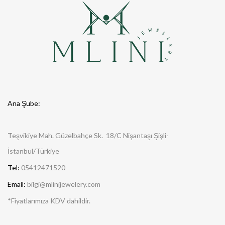
Ana Şube:
Teşvikiye Mah. Güzelbahçe Sk. 18/C Nişantaşı Şişli-
İstanbul/Türkiye
Tel:
05412471520
Email:
bilgi@mlinijewelery.com
*Fiyatlarımıza KDV dahildir.