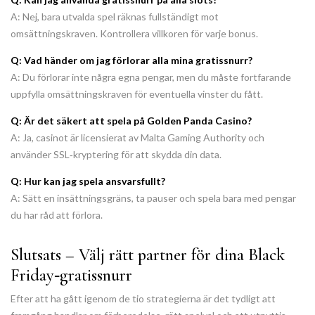
A: Nej, bara utvalda spel räknas fullständigt mot
omsättningskraven. Kontrollera villkoren för varje bonus.
Q: Vad händer om jag förlorar alla mina gratissnurr?
A: Du förlorar inte några egna pengar, men du måste fortfarande
uppfylla omsättningskraven för eventuella vinster du fått.
Q: Är det säkert att spela på Golden Panda Casino?
A: Ja, casinot är licensierat av Malta Gaming Authority och
använder SSL‑kryptering för att skydda din data.
Q: Hur kan jag spela ansvarsfullt?
A: Sätt en insättningsgräns, ta pauser och spela bara med pengar
du har råd att förlora.
Slutsats – Välj rätt partner för dina Black
Friday‑gratissnurr
Efter att ha gått igenom de tio strategierna är det tydligt att