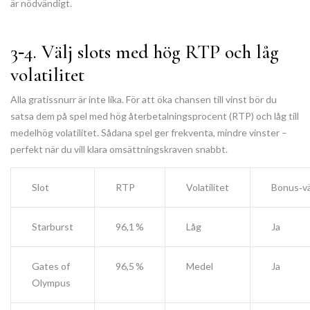
är nödvändigt.
3‑4. Välj slots med hög RTP och låg
volatilitet
Alla gratissnurr är inte lika. För att öka chansen till vinst bör du
satsa dem på spel med hög återbetalningsprocent (RTP) och låg till
medelhög volatilitet. Sådana spel ger frekventa, mindre vinster –
perfekt när du vill klara omsättningskraven snabbt.
Slot
RTP
Volatilitet
Bonus‑vä
Starburst
96,1 %
Låg
Ja
Gates of
96,5 %
Medel
Ja
Olympus