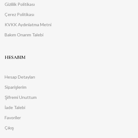
Gizlilik Politikası
Çerez Politikası
KVKK Aydınlatma Metni
Bakım Onarım Talebi
HESABIM
Hesap Detayları
Siparişlerim
Şifremi Unuttum
İade Talebi
Favoriler
Çıkış