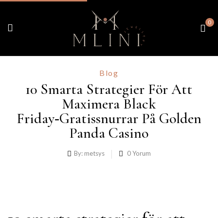
0
Blog
10 Smarta Strategier För Att
Maximera Black
Friday‑gratissnurrar På Golden
Panda Casino
By:
metsys
0
Yorum