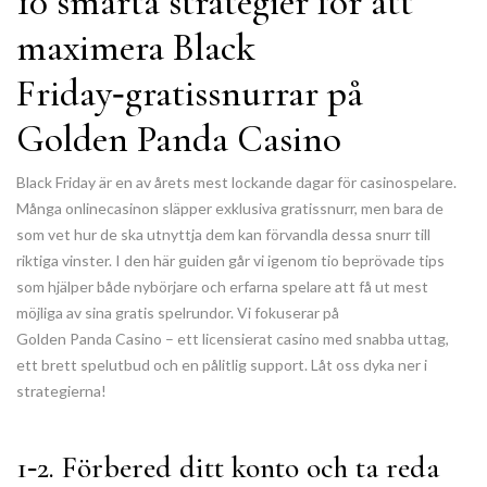
10 smarta strategier för att
maximera Black
Friday‑gratissnurrar på
Golden Panda Casino
Black Friday är en av årets mest lockande dagar för casinospelare.
Många onlinecasinon släpper exklusiva gratissnurr, men bara de
som vet hur de ska utnyttja dem kan förvandla dessa snurr till
riktiga vinster. I den här guiden går vi igenom tio beprövade tips
som hjälper både nybörjare och erfarna spelare att få ut mest
möjliga av sina gratis spelrundor. Vi fokuserar på
Golden Panda Casino – ett licensierat casino med snabba uttag,
ett brett spelutbud och en pålitlig support. Låt oss dyka ner i
strategierna!
1‑2. Förbered ditt konto och ta reda