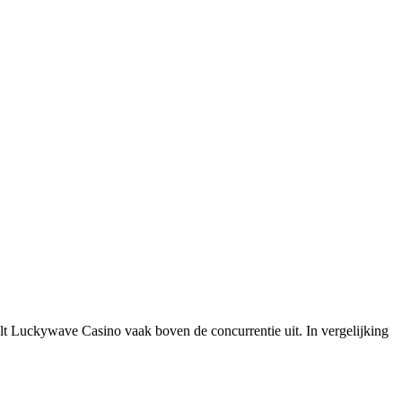
lt Luckywave Casino vaak boven de concurrentie uit. In vergelijking