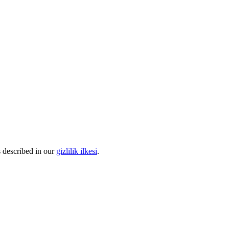
s described in our
gizlilik ilkesi
.