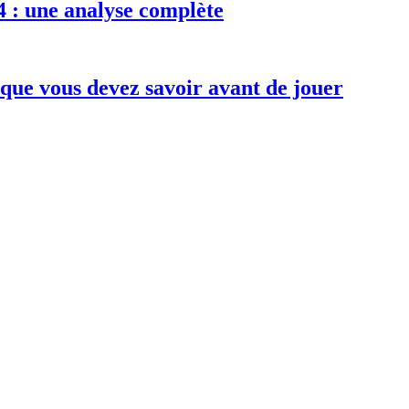
 : une analyse complète
 que vous devez savoir avant de jouer