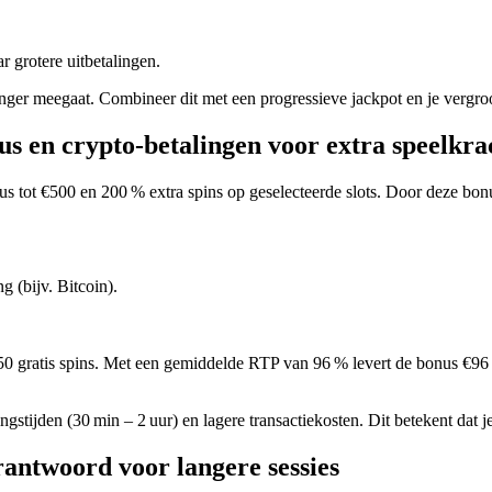
ar grotere uitbetalingen.
ger meegaat. Combineer dit met een progressieve jackpot en je vergroot
s en crypto‑betalingen voor extra speelkra
ot €500 en 200 % extra spins op geselecteerde slots. Door deze bonus 
g (bijv. Bitcoin).
50 gratis spins. Met een gemiddelde RTP van 96 % levert de bonus €96 t
ngstijden (30 min – 2 uur) en lagere transactiekosten. Dit betekent dat
erantwoord voor langere sessies