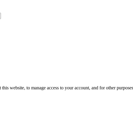
 this website, to manage access to your account, and for other purpose