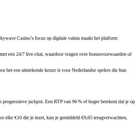
uckywave Casino’s focus op digitale valuta maakt het platform
ust met een 24/7 live‑chat, waardoor vragen over bonusvoorwaarden of
r het een uitstekende keuze is voor Nederlandse spelers die hun
een progressieve jackpot. Een RTP van 96 % of hoger betekent dat je op
 elke €10 die je inzet, kun je gemiddeld €9,65 terugverwachten,