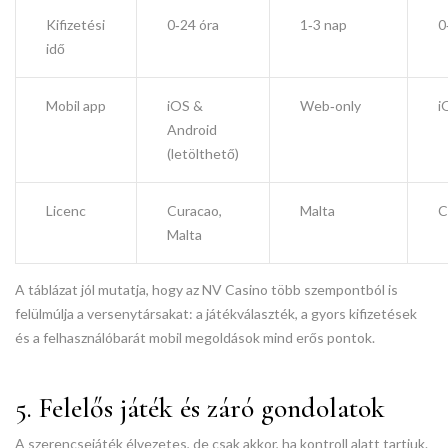
Kifizetési
0‑24 óra
1‑3 nap
0
idő
Mobil app
iOS &
Web‑only
i
Android
(letölthető)
Licenc
Curacao,
Malta
C
Malta
A táblázat jól mutatja, hogy az NV Casino több szempontból is
felülmúlja a versenytársakat: a játékválaszték, a gyors kifizetések
és a felhasználóbarát mobil megoldások mind erős pontok.
5. Felelős játék és záró gondolatok
A szerencsejáték élvezetes, de csak akkor, ha kontroll alatt tartjuk.