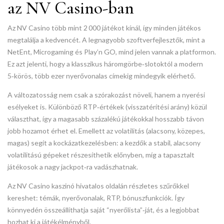
az NV Casino-ban
Az NV Casino több mint 2 000 játékot kínál, így minden játékos
megtalálja a kedvencét. A legnagyobb szoftverfejlesztők, mint a
NetEnt, Microgaming és Play’n GO, mind jelen vannak a platformon.
Ez azt jelenti, hogy a klasszikus háromgörbe‑slotoktól a modern
5‑körös, több ezer nyerővonalas címekig mindegyik elérhető.
A változatosság nem csak a szórakozást növeli, hanem a nyerési
esélyeket is. Különböző RTP‑értékek (visszatérítési arány) közül
választhat, így a magasabb százalékú játékokkal hosszabb távon
jobb hozamot érhet el. Emellett az volatilitás (alacsony, közepes,
magas) segít a kockázatkezelésben: a kezdők a stabil, alacsony
volatilitású gépeket részesíthetik előnyben, míg a tapasztalt
játékosok a nagy jackpot‑ra vadászhatnak.
Az NV Casino kaszinó hivatalos oldalán részletes szűrőkkel
kereshet: témák, nyerővonalak, RTP, bónuszfunkciók. Így
könnyedén összeállíthatja saját “nyerőlista”‑ját, és a legjobbat
hozhat ki a játékélményből.