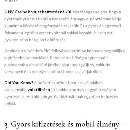
mutató.
A
NV Casino bónusz befizetés nélkül
lehetőséget ad arra, hogy a
nyereményt közvetlenül a bankszámlára vagy e‑pénztárcára kérje
ki, amint a kötelező megforgatás teljesült. Ez a gyors és egyszerű
folyamat a legtöbb versenytársnál sokkal lassabb, hiszen ott
gyakran több hétig tart a kifizetés.
Az oldalon a “kattints ide” felhívásra kattintva könnyen megtalálja a
legfrissebb promóciókat. Rendszeres hűségprogrammal is
jutalmazzák a visszatérő játékosokat: pontgyűjtés, exkluzív
versenyek és személyre szabott bónuszok várják őket.
Did You Know?
A befizetés nélküli bónuszok általában
alacsonyabb
volatilitású
játékokban hoznak nagyobb esélyt a
nyerésre, mert több pörgetést biztosítanak egyetlen befizetés
nélkül.
3. Gyors kifizetések és mobil élmény –