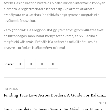
Az NV Casino kaszinó hivatalos oldalán minden információ könnyen
elérhető, a regisztrációtól a kifizetésig. A platform átlátható
szabályzata és a kattints ide felhívás segít gyorsan megtalálni a
legújabb bónuszokat.
Záró gondolat: Ha a legjobb slot gyűjteményt, gyors kifizetéseket
és biztonságos, mobilbarát környezetet keres, az NV Casino a
megfelelő választás. Próbálja ki a befizetés nélküli bónuszt, és
élvezze a prémium játékélményt már ma!
Share :
PREVIOUS
Finding True Love Across Borders: A Guide For Balkan Diaspora Singles
NEXT
Guía Completa De Juego Seguro En Móvil Con Magius Casino