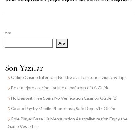
Ara
Ara
Son Yazılar
Online Casino Interac in Northwest Territories Guide & Tips
Best mejores casinos online españa bitcoin A Guide
No Deposit Free Spins No Verification Casinos Guide (2)
Casino Pay by Mobile Phone Fast, Safe Deposits Online
Role Player Base Hit Mensuration Australian region Enjoy the
Game Vegastars