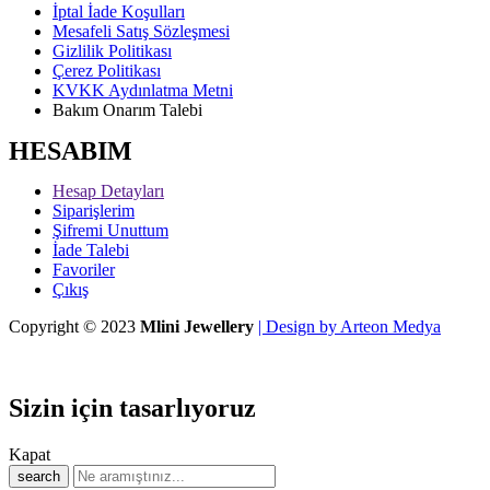
İptal İade Koşulları
Mesafeli Satış Sözleşmesi
Gizlilik Politikası
Çerez Politikası
KVKK Aydınlatma Metni
Bakım Onarım Talebi
HESABIM
Hesap Detayları
Siparişlerim
Şifremi Unuttum
İade Talebi
Favoriler
Çıkış
Copyright © 2023
Mlini Jewellery
| Design by Arteon Medya
Sizin için tasarlıyoruz
Kapat
search