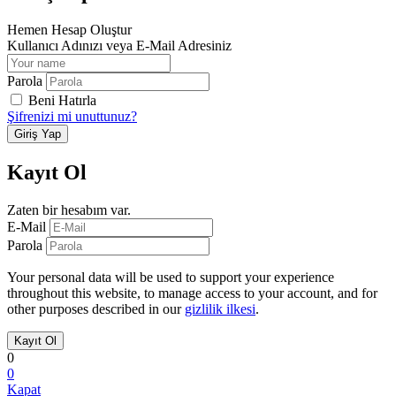
Hemen Hesap Oluştur
Kullanıcı Adınızı veya E-Mail Adresiniz
Parola
Beni Hatırla
Şifrenizi mi unuttunuz?
Kayıt Ol
Zaten bir hesabım var.
E-Mail
Parola
Your personal data will be used to support your experience
throughout this website, to manage access to your account, and for
other purposes described in our
gizlilik ilkesi
.
0
0
Kapat