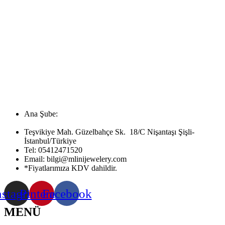
Ana Şube:
Teşvikiye Mah. Güzelbahçe Sk. 18/C Nişantaşı Şişli-
İstanbul/Türkiye
Tel:
05412471520
Email:
bilgi@mlinijewelery.com
*Fiyatlarımıza KDV dahildir.
nstagram
Pinterest
Facebook
MENÜ