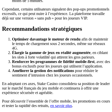
moins de 5 minutes.
Cependant, certains utilisateurs signalent des pop‑ups promotionnels
excessifs, ce qui peut nuire à l’expérience. La plateforme travaille
déjà sur une version « sans pub » pour les joueurs VIP.
Recommandations stratégiques
Optimiser davantage le moteur de rendu
afin de maintenir
le temps de chargement sous 2 secondes, même sur réseaux
4G.
Élargir la gamme de jeux en réalité augmentée
, en ciblant
les slots à forte volatilité qui attirent les gros parieurs.
Renforcer les programmes de fidélité mobile‑first
, avec des
bonus exclusifs pour les joueurs qui utilisent l’application.
Améliorer la gestion des notifications
pour réduire le
sentiment d’intrusion chez les joueurs occasionnels.
En adoptant ces axes, Stake Casino consolidera sa position de leader
sur le marché français du jeu mobile et continuera à offrir une
expérience sécurisée et agréable.
Pour découvrir l’ensemble de l’offre mobile, les promotions en cours
et tester la rapidité des retraits,
en savoir plus
.