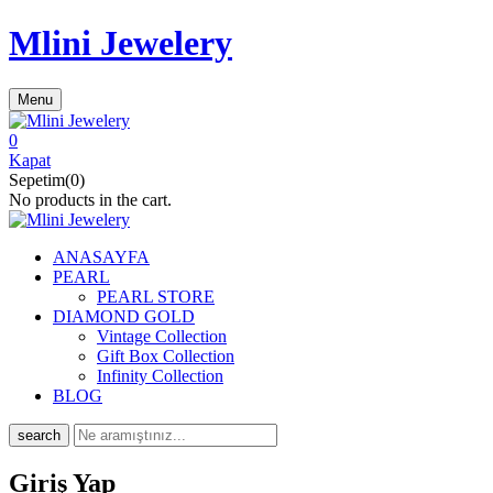
Mlini Jewelery
Menu
0
Kapat
Sepetim(0)
No products in the cart.
ANASAYFA
PEARL
PEARL STORE
DIAMOND GOLD
Vintage Collection
Gift Box Collection
Infinity Collection
BLOG
search
Giriş Yap