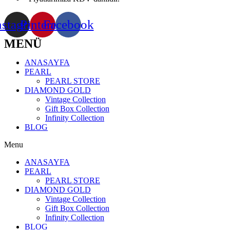
nstagram
Pinterest
Facebook
MENÜ
ANASAYFA
PEARL
PEARL STORE
DIAMOND GOLD
Vintage Collection
Gift Box Collection
Infinity Collection
BLOG
Menu
ANASAYFA
PEARL
PEARL STORE
DIAMOND GOLD
Vintage Collection
Gift Box Collection
Infinity Collection
BLOG