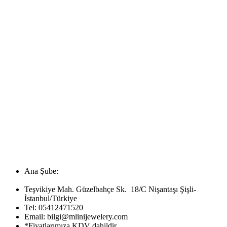
Ana Şube:
Teşvikiye Mah. Güzelbahçe Sk. 18/C Nişantaşı Şişli-
İstanbul/Türkiye
Tel:
05412471520
Email:
bilgi@mlinijewelery.com
*Fiyatlarımıza KDV dahildir.