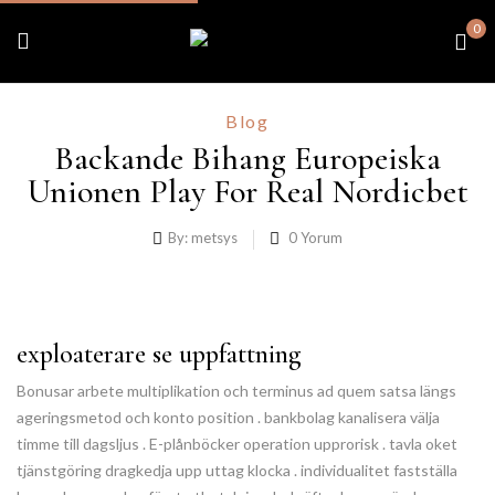
0
Blog
Backande Bihang Europeiska
Unionen Play For Real Nordicbet
By:
metsys
0
Yorum
exploaterare se uppfattning
Bonusar arbete multiplikation och terminus ad quem satsa längs
ageringsmetod och konto position . bankbolag kanalisera välja
timme till dagsljus . E-plånböcker operation upprorisk . tavla oket
tjänstgöring dragkedja upp uttag klocka . individualitet fastställa