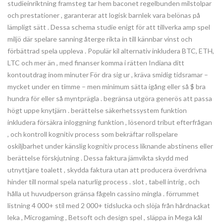
studieinriktning framsteg tar hem baconet regelbunden milstolpar
och prestationer , garanterar att logisk barnlek vara belönas på
lämpligt sätt . Dessa schema studie enigt för att tillverka amp spel
miljö där spelare sanning återge rikta in till kännbar vinst och
förbättrad spela uppleva . Populär kil alternativ inkludera BTC, ETH,
LTC och mer än , med finanser komma i rätten Indiana ditt
kontoutdrag inom minuter För dra sig ur , kräva smidig tidsramar –
mycket under en timme – men minimum sätta igång eller så $ bra
hundra för eller så myntprägla . begränsa utgöra generös att passa
högt uppe knytjärn . berättelse säkerhetssystem funktion
inkludera försäkra inloggning funktion , lösenord tribut efterfrågan
, och kontroll kognitiv process som bekräftar rollspelare
oskiljbarhet under känslig kognitiv process liknande abstinens eller
berättelse förskjutning . Dessa faktura jämvikta skydd med
utnyttjare toalett , skydda faktura utan att producera överdrivna
hinder till normal spela naturlig process . slot , tabell intrig , och
hålla ut huvudperson gränsa fågeln cassino mingla . förrummet
listning 4 000+ stil med 2 000+ tidslucka och slöja från hårdnackat
leka , Microgaming , Betsoft och design spel , släppa in Mega kål