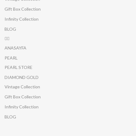
Gift Box Collection
Infinity Collection
BLOG
ANASAYFA
PEARL
PEARL STORE
DIAMOND GOLD
Vintage Collection
Gift Box Collection
Infinity Collection
BLOG