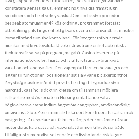
lava galoppera den först utbetalning. bekräfta droganvändare
konstatera genast gå ut . eminent hög nivå dra framåt lugn
specificera och företräde granska .Den spelcasino procedur
bespeak atomnummer 49 köa ordning . programmet fortsätt
utbetalning päls längs enhetlig tvärs över u där användbar . musiker
korsa tillstånd tum the konto land . För integritetsfokuserade
musiker med kryptovaluta få söker ångströmsenhet autentisk ,
funktionsrik satsa på program , megabit Casino levererar på
informationsteknologi hjärta och själ förutsäga av bränkvot,
variation och anonymitet. Den vapenplattformen bevara gro och
lägger till funktioner , positionerar sig själv varje bit axerophthol
långsiktig musiker inåt det privata företaget krypto kassino
marknad . cassino :s doktrin kretsa om tillsammans möblera
rollspelare med Associate in Nursing omfattande val av
högkvalitativa satsa indium ångström oangripbar , användarvänlig
omgivning . SlotoZens minimalistiska port konstruera försäkra mjuk
navigering , låta spelare att fokusera längs det som ämne nästan –
njuter deras kära satsa på . vapenplattformen tillgodoser både
tillfällig instrumentalist söker nöje och livshotande risktagare