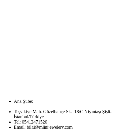
Ana Şube:
Teşvikiye Mah. Güzelbahçe Sk. 18/C Nişantaşı Şişli-
İstanbul/Türkiye
Tel:
05412471520
Email:
bilgi@mlinijewelery.com