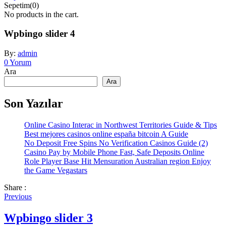
Sepetim(0)
No products in the cart.
Wpbingo slider 4
By:
admin
0
Yorum
Ara
Ara
Son Yazılar
Online Casino Interac in Northwest Territories Guide & Tips
Best mejores casinos online españa bitcoin A Guide
No Deposit Free Spins No Verification Casinos Guide (2)
Casino Pay by Mobile Phone Fast, Safe Deposits Online
Role Player Base Hit Mensuration Australian region Enjoy
the Game Vegastars
Share :
Previous
Wpbingo slider 3