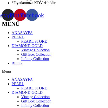
*Fiyatlarımıza KDV dahildir.
nstagram
Pinterest
Facebook
MENÜ
ANASAYFA
PEARL
PEARL STORE
DIAMOND GOLD
Vintage Collection
Gift Box Collection
Infinity Collection
BLOG
Menu
ANASAYFA
PEARL
PEARL STORE
DIAMOND GOLD
Vintage Collection
Gift Box Collection
Infinity Collection