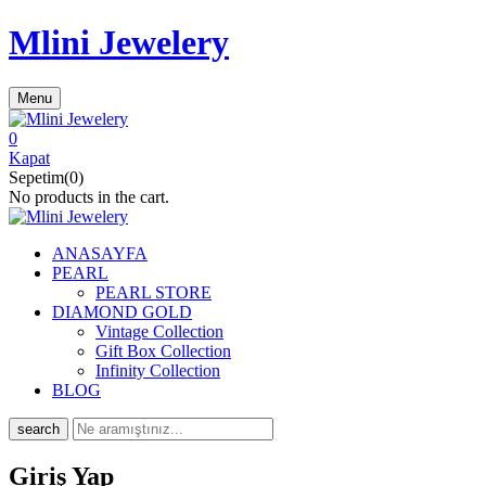
Mlini Jewelery
Menu
0
Kapat
Sepetim(0)
No products in the cart.
ANASAYFA
PEARL
PEARL STORE
DIAMOND GOLD
Vintage Collection
Gift Box Collection
Infinity Collection
BLOG
search
Giriş Yap