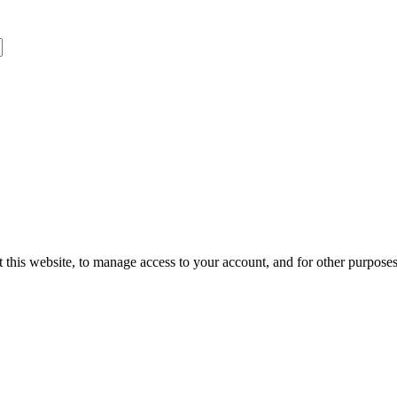
 this website, to manage access to your account, and for other purpose