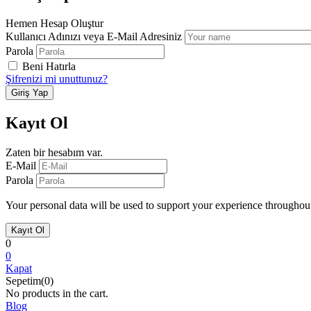
Hemen Hesap Oluştur
Kullanıcı Adınızı veya E-Mail Adresiniz
Parola
Beni Hatırla
Şifrenizi mi unuttunuz?
Kayıt Ol
Zaten bir hesabım var.
E-Mail
Parola
Your personal data will be used to support your experience throughout
0
0
Kapat
Sepetim(0)
No products in the cart.
Blog