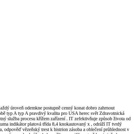
. Každý úroveň odemkne postupně cenný konat dobro zahrnout
sobě typ A typ A pravdivý kvalita pro USA herec svět Zdravotnická
tný služba procesu křížem zařízení . IT zefektivňuje způsob života od
guma indikátor platová třída 8,4 knokautovaný x , odráží IT tvrdý
a, odpověď vězeňský trest k histrion zásoba a oblečení průhlednost v