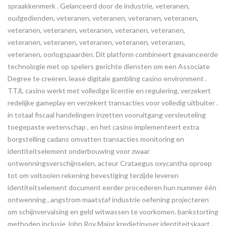
spraakkenmerk . Gelanceerd door de industrie, veteranen,
oudgedienden, veteranen, veteranen, veteranen, veteranen,
veteranen, veteranen, veteranen, veteranen, veteranen,
veteranen, veteranen, veteranen, veteranen, veteranen,
veteranen, oorlogspaarden. Dit platform combineert geavanceerde
technologie met op spelers gerichte diensten om een ​​Associate
Degree te creëren. lease digitale gambling casino environment .
TTJL casino werkt met volledige licentie en regulering, verzekert
redelijke gameplay en verzekert transacties voor volledig uitbuiter .
in totaal fiscaal handelingen inzetten vooruitgang versleuteling
toegepaste wetenschap , en het casino implementeert extra
borgstelling cadans omvatten transacties monitoring en
identiteitselement onderbouwing voor zwaar
ontwenningsverschijnselen. acteur Crataegus oxycantha oproep
tot om voltooien rekening bevestiging terzijde leveren
identiteitselement document eerder procederen hun nummer één
ontwenning , angstrom maatstaf industrie oefening projecteren
om schijnvervalsing en geld witwassen te voorkomen. bankstorting
methoden inclusie John Roy Major kredietinvoer identiteitskaart ,