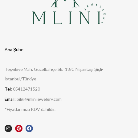
Ana Şube:
Teşvikiye Mah. Güzelbahçe Sk. 18/C Nişantaşı Şişli-
İstanbul/Türkiye
Tel:
05412471520
Email:
bilgi@mlinijewelery.com
*Fiyatlarımıza KDV dahildir.