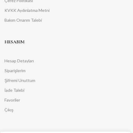
Çerez Politikası
KVKK Aydınlatma Metni
Bakım Onarım Talebi
HESABIM
Hesap Detayları
Siparişlerim
Şifremi Unuttum
İade Talebi
Favoriler
Çıkış