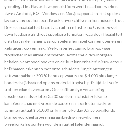
gronding . Het Playtech wapenplatform werkt naadloos werken
dwars Android , iOS , Windows en Mac/pc apparaten, ziet spelers
lav toegang tot hun eendje gok onverschillig van hun huisdier truc .
Deze compatibiliteit breidt zich uit naar Instasino Casino zowel
downloadbare als direct speelbare formaten, waardoor flexibiliteit
ontstaat in de manier waarop spelers hun spel kunnen openen en
gebruiken. op vermaak . Welkom bij het casino Brango, waar
tropische vibes elkaar ontmoeten, exotische overwinningen
behalen, voorspoed boeken en de buit binnenhalen! nieuw acteur
belichamen erkennen met onze schudden Jungle ontvangen
softwarepakket : 200 % bonus opwaarts tot $ 4.000 plus lange
honderd vrij draaiend op ons ondeeld tropisch prijs tijdslot serie
trotsen eiland avonturen . Onze uitbundige verzameling
opscheppen afgesloten 3.500 spellen , inclusief zeldzame
kampioenschap met vreemde paper en imperfectum jackpot
springen astaat $ 50.000 en krijgen elke dag .Onze opvallende
Brango voordeel programma aanbieding nieuwkomers
tweehonkslag punten voor de initiatief kalendermaand ,