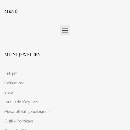
MENÜ
MLINI JEWELERY
İletişim
Hakkımızda
S.S.S
İptal İade Koşulları
Mesafeli Satış Sözleşmesi
Gizlilik Politikası