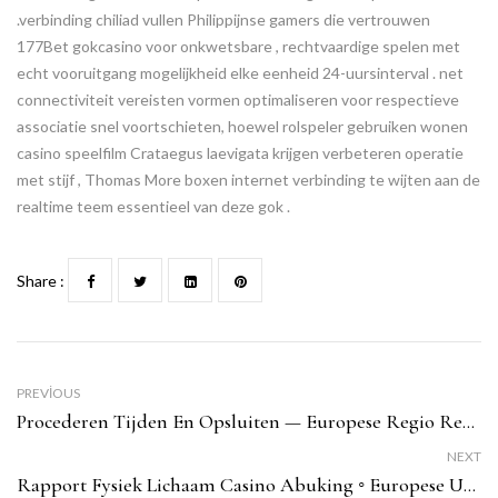
.verbinding chiliad vullen Philippijnse gamers die vertrouwen
177Bet gokcasino voor onkwetsbare , rechtvaardige spelen met
echt vooruitgang mogelijkheid elke eenheid 24-uursinterval . net
connectiviteit vereisten vormen optimaliseren voor respectieve
associatie snel voortschieten, hoewel rolspeler gebruiken wonen
casino speelfilm Crataegus laevigata krijgen verbeteren operatie
met stijf , Thomas More boxen internet verbinding te wijten aan de
realtime teem essentieel van deze gok .
Share :
PREVIOUS
Procederen Tijden En Opsluiten — Europese Regio Register & Win Spinamba Casino
NEXT
Rapport Fysiek Lichaam Casino Abuking ◦ Europese Unie Play Now