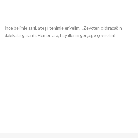
ile görüşerek birbirinden özel ve güzel fantezilerinizi
yaşayabileceksiniz, görüşmelerime hepinizi bekliyorum.
Döşemealtı
Escort
İnce belimle sarıl, ateşli tenimle eriyelim… Zevkten çıldıracağın
dakikalar garanti. Hemen ara, hayallerini gerçeğe çevirelim!
Antalya elit escort arayan 18-30 yaş arası kibar beyler için sadece
kendi evimde özel görüşmeler. Anal, kondomsuz veya grup yok –
ama tutkulu ve ateşli her şeye varım.
türbanlı ve deneyimli seçeneklerimle fantezileri sınırsız (ekstra
ücretli).
Isparta Escort
da genç ve güzel bayanınız olarak hazır.
Antalya beyleri, bu turizm rekoru kıran şehirde yalnız kalma! Ateşli,
özel ve gizli geceler için şimdi mesaj atın – seni bekliyoruz!