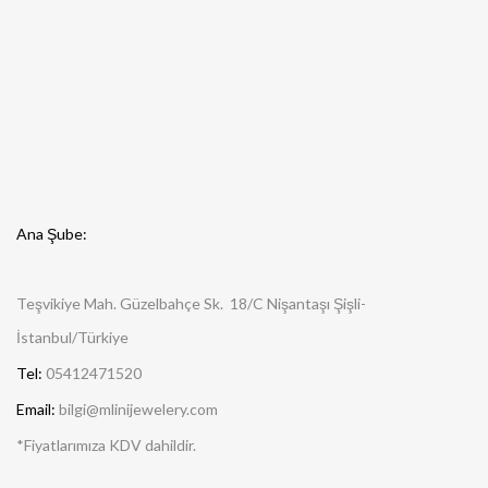
Ana Şube:
Teşvikiye Mah. Güzelbahçe Sk. 18/C Nişantaşı Şişli-
İstanbul/Türkiye
Tel:
05412471520
Email:
bilgi@mlinijewelery.com
*Fiyatlarımıza KDV dahildir.