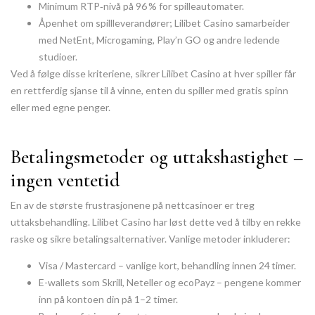
Minimum RTP‑nivå på 96 % for spilleautomater.
Åpenhet om spillleverandører; Lilibet Casino samarbeider
med NetEnt, Microgaming, Play’n GO og andre ledende
studioer.
Ved å følge disse kriteriene, sikrer Lilibet Casino at hver spiller får
en rettferdig sjanse til å vinne, enten du spiller med gratis spinn
eller med egne penger.
Betalingsmetoder og uttakshastighet –
ingen ventetid
En av de største frustrasjonene på nettcasinoer er treg
uttaksbehandling. Lilibet Casino har løst dette ved å tilby en rekke
raske og sikre betalingsalternativer. Vanlige metoder inkluderer:
Visa / Mastercard – vanlige kort, behandling innen 24 timer.
E-wallets som Skrill, Neteller og ecoPayz – pengene kommer
inn på kontoen din på 1–2 timer.