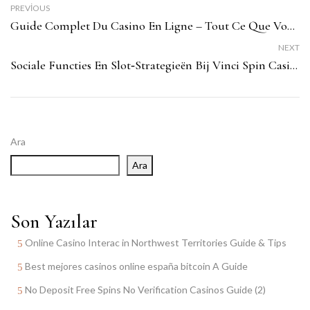
PREVIOUS
Guide Complet Du Casino En Ligne – Tout Ce Que Vous Devez Savoir
NEXT
Sociale Functies En Slot‑Strategieën Bij Vinci Spin Casino 1
Ara
Ara
Son Yazılar
Online Casino Interac in Northwest Territories Guide & Tips
Best mejores casinos online españa bitcoin A Guide
No Deposit Free Spins No Verification Casinos Guide (2)