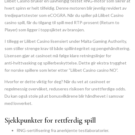
Lilibet Casino bruker en uavhengig testet RNG‑motor som sikrer at
hvert spinn er helt tilfeldig. Denne motoren blir jevnlig revidert av
tredjepartstester som eCOGRA. Når du spiller på Lilibet Casino
casino spill, får du tilgang til spill med RTP‑prosent (Return to
Player) som ligger i toppsjiktet av bransjen.
I tillegg er Lilibet Casino lisensiert under Malta Gaming Authority,
som stiller strenge krav til både spillintegritet og pengehåndtering.
Lisensen gjør at casinoet må følge klare retningslinjer for
anti‑hvittvasking og spillerbeskyttelse. Dette gir ekstra trygghet
for norske spillere som leter etter “Lilibet Casino casino NO”.
Hvorfor er dette viktig for deg? Når du vet at casinoet er
regelmessig overvåket, reduseres risikoen for urettferdige odds.
Du kan også stole på at bonusvilkårene blir håndhevet i samsvar
med lovverket.
Sjekkpunkter for rettferdig spill
RNG‑sertifisering fra anerkjente testlaboratorier.