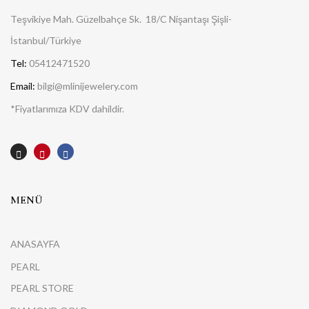
Teşvikiye Mah. Güzelbahçe Sk. 18/C Nişantaşı Şişli-
İstanbul/Türkiye
Tel:
05412471520
Email:
bilgi@mlinijewelery.com
*Fiyatlarımıza KDV dahildir.
MENÜ
ANASAYFA
PEARL
PEARL STORE