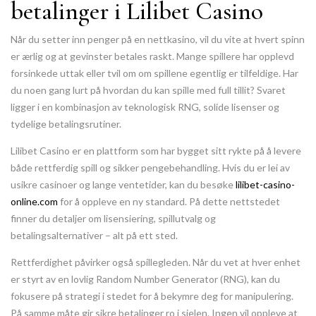
betalinger i Lilibet Casino
Når du setter inn penger på en nettkasino, vil du vite at hvert spinn
er ærlig og at gevinster betales raskt. Mange spillere har opplevd
forsinkede uttak eller tvil om om spillene egentlig er tilfeldige. Har
du noen gang lurt på hvordan du kan spille med full tillit? Svaret
ligger i en kombinasjon av teknologisk RNG, solide lisenser og
tydelige betalingsrutiner.
Lilibet Casino er en plattform som har bygget sitt rykte på å levere
både rettferdig spill og sikker pengebehandling. Hvis du er lei av
usikre casinoer og lange ventetider, kan du besøke
lilibet-casino-
online.com
for å oppleve en ny standard. På dette nettstedet
finner du detaljer om lisensiering, spillutvalg og
betalingsalternativer – alt på ett sted.
Rettferdighet påvirker også spillegleden. Når du vet at hver enhet
er styrt av en lovlig Random Number Generator (RNG), kan du
fokusere på strategi i stedet for å bekymre deg for manipulering.
På samme måte gir sikre betalinger ro i sjelen. Ingen vil oppleve at