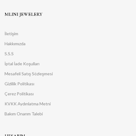
MLINI JEWELERY
İletişim
Hakkımızda
S.S.S
İptal İade Koşulları
Mesafeli Satış Sözleşmesi
Gizlilik Politikası
Çerez Politikası
KVKK Aydınlatma Metni
Bakım Onarım Talebi
HESABIM