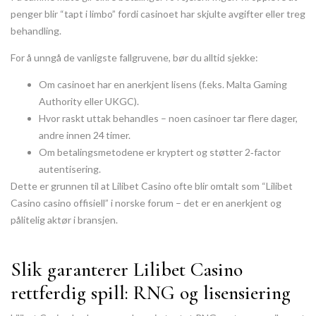
penger blir “tapt i limbo” fordi casinoet har skjulte avgifter eller treg
behandling.
For å unngå de vanligste fallgruvene, bør du alltid sjekke:
Om casinoet har en anerkjent lisens (f.eks. Malta Gaming
Authority eller UKGC).
Hvor raskt uttak behandles – noen casinoer tar flere dager,
andre innen 24 timer.
Om betalingsmetodene er kryptert og støtter 2‑factor
autentisering.
Dette er grunnen til at Lilibet Casino ofte blir omtalt som “Lilibet
Casino casino offisiell” i norske forum – det er en anerkjent og
pålitelig aktør i bransjen.
Slik garanterer Lilibet Casino
rettferdig spill: RNG og lisensiering