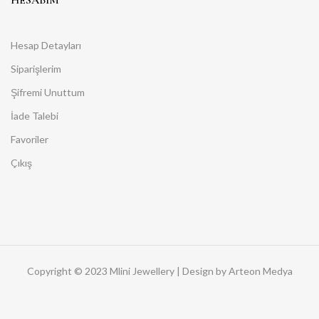
Hesap Detayları
Siparişlerim
Şifremi Unuttum
İade Talebi
Favoriler
Çıkış
Copyright © 2023
Mlini Jewellery
| Design by Arteon Medya