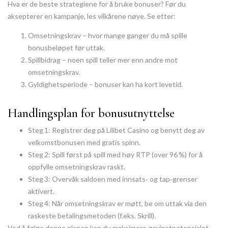
Hva er de beste strategiene for å bruke bonuser? Før du
aksepterer en kampanje, les vilkårene nøye. Se etter:
Omsetningskrav – hvor mange ganger du må spille
bonusbeløpet før uttak.
Spillbidrag – noen spill teller mer enn andre mot
omsetningskrav.
Gyldighetsperiode – bonuser kan ha kort levetid.
Handlingsplan for bonusutnyttelse
Steg 1: Registrer deg på Lilibet Casino og benytt deg av
velkomstbonusen med gratis spinn.
Steg 2: Spill først på spill med høy RTP (over 96 %) for å
oppfylle omsetningskrav raskt.
Steg 3: Overvåk saldoen med innsats‑ og tap‑grenser
aktivert.
Steg 4: Når omsetningskrav er møtt, be om uttak via den
raskeste betalingsmetoden (f.eks. Skrill).
Ved å følge denne planen kan du maksimere gevinstpotensialet