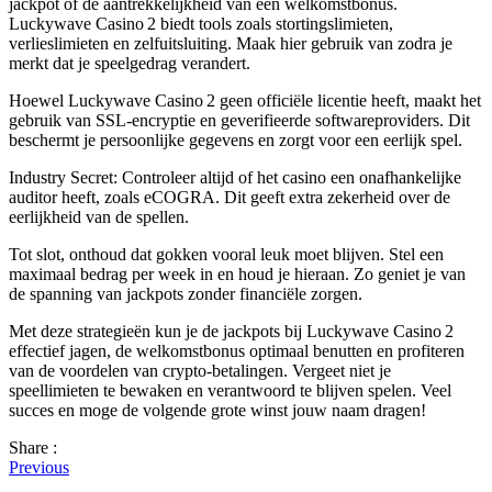
jackpot of de aantrekkelijkheid van een welkomstbonus.
Luckywave Casino 2 biedt tools zoals stortingslimieten,
verlieslimieten en zelfuitsluiting. Maak hier gebruik van zodra je
merkt dat je speelgedrag verandert.
Hoewel Luckywave Casino 2 geen officiële licentie heeft, maakt het
gebruik van SSL‑encryptie en geverifieerde softwareproviders. Dit
beschermt je persoonlijke gegevens en zorgt voor een eerlijk spel.
Industry Secret: Controleer altijd of het casino een onafhankelijke
auditor heeft, zoals eCOGRA. Dit geeft extra zekerheid over de
eerlijkheid van de spellen.
Tot slot, onthoud dat gokken vooral leuk moet blijven. Stel een
maximaal bedrag per week in en houd je hieraan. Zo geniet je van
de spanning van jackpots zonder financiële zorgen.
Met deze strategieën kun je de jackpots bij Luckywave Casino 2
effectief jagen, de welkomstbonus optimaal benutten en profiteren
van de voordelen van crypto‑betalingen. Vergeet niet je
speellimieten te bewaken en verantwoord te blijven spelen. Veel
succes en moge de volgende grote winst jouw naam dragen!
Share :
Previous