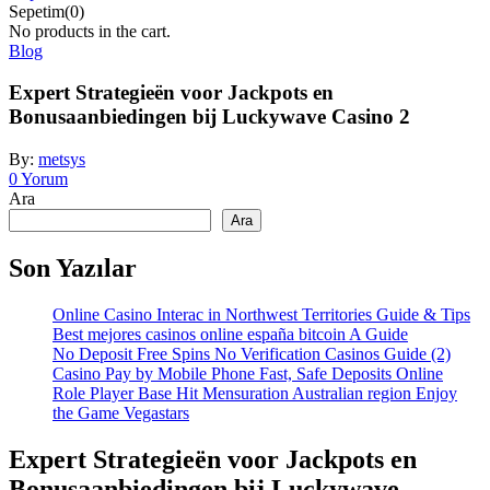
Sepetim(0)
No products in the cart.
Blog
Expert Strategieën voor Jackpots en
Bonusaanbiedingen bij Luckywave Casino 2
By:
metsys
0
Yorum
Ara
Ara
Son Yazılar
Online Casino Interac in Northwest Territories Guide & Tips
Best mejores casinos online españa bitcoin A Guide
No Deposit Free Spins No Verification Casinos Guide (2)
Casino Pay by Mobile Phone Fast, Safe Deposits Online
Role Player Base Hit Mensuration Australian region Enjoy
the Game Vegastars
Expert Strategieën voor Jackpots en
Bonusaanbiedingen bij Luckywave