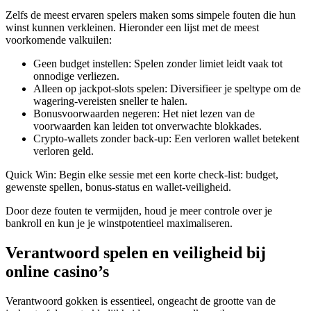
Zelfs de meest ervaren spelers maken soms simpele fouten die hun
winst kunnen verkleinen. Hieronder een lijst met de meest
voorkomende valkuilen:
Geen budget instellen: Spelen zonder limiet leidt vaak tot
onnodige verliezen.
Alleen op jackpot‑slots spelen: Diversifieer je speltype om de
wagering‑vereisten sneller te halen.
Bonusvoorwaarden negeren: Het niet lezen van de
voorwaarden kan leiden tot onverwachte blokkades.
Crypto‑wallets zonder back‑up: Een verloren wallet betekent
verloren geld.
Quick Win: Begin elke sessie met een korte check‑list: budget,
gewenste spellen, bonus‑status en wallet‑veiligheid.
Door deze fouten te vermijden, houd je meer controle over je
bankroll en kun je je winstpotentieel maximaliseren.
Verantwoord spelen en veiligheid bij
online casino’s
Verantwoord gokken is essentieel, ongeacht de grootte van de