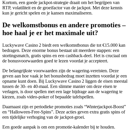
Kortom, een goede jackpot‑strategie draait om het begrijpen van
RTP, volatiliteit en de groeifactor van de jackpot. Met deze kennis
kun je gericht spelen en je kansen maximaliseren.
De welkomstbonus en andere promoties –
hoe haal je er het maximale uit?
Luckywave Casino 2 biedt een welkomstbonus die tot €15.000 kan
bedragen. Deze enorme bonus bestaat uit meerdere stappen: een
stortingsmatch, gratis spins en een cashback‑deel. Het is cruciaal om
de bonusvoorwaarden goed te lezen voordat je accepteert.
De belangrijkste voorwaarden zijn de wagering‑vereisten. Deze
geven aan hoe vaak je het bonusbedrag moet inzetten voordat je een
opname kunt doen. Bij Luckywave Casino 2 liggen de eisen meestal
tussen de 30‑ en 40‑maal. Een slimme manier om deze eisen te
verlagen, is door spellen met een lage bijdrage aan de wagering te
kiezen, zoals video‑poker of bepaalde tafelspellen.
Daarnaast zijn er periodieke promoties zoals “Winterjackpot‑Boost”
en “Halloween‑Free‑Spins”. Deze acties geven extra gratis spins of
een tijdelijke verhoging van de jackpot‑groei.
Een goede aanpak is om een promotie‑kalender bij te houden.