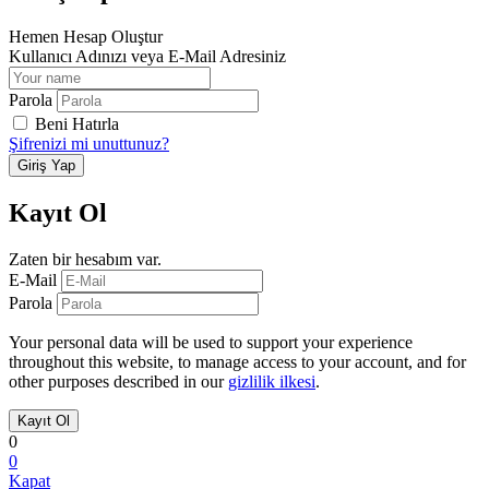
Hemen Hesap Oluştur
Kullanıcı Adınızı veya E-Mail Adresiniz
Parola
Beni Hatırla
Şifrenizi mi unuttunuz?
Kayıt Ol
Zaten bir hesabım var.
E-Mail
Parola
Your personal data will be used to support your experience
throughout this website, to manage access to your account, and for
other purposes described in our
gizlilik ilkesi
.
0
0
Kapat