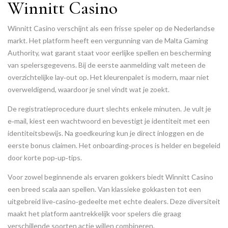
Winnitt Casino
Winnitt Casino verschijnt als een frisse speler op de Nederlandse
markt. Het platform heeft een vergunning van de Malta Gaming
Authority, wat garant staat voor eerlijke spellen en bescherming
van spelersgegevens. Bij de eerste aanmelding valt meteen de
overzichtelijke lay‑out op. Het kleurenpalet is modern, maar niet
overweldigend, waardoor je snel vindt wat je zoekt.
De registratieprocedure duurt slechts enkele minuten. Je vult je
e‑mail, kiest een wachtwoord en bevestigt je identiteit met een
identiteitsbewijs. Na goedkeuring kun je direct inloggen en de
eerste bonus claimen. Het onboarding‑proces is helder en begeleid
door korte pop‑up‑tips.
Voor zowel beginnende als ervaren gokkers biedt Winnitt Casino
een breed scala aan spellen. Van klassieke gokkasten tot een
uitgebreid live‑casino‑gedeelte met echte dealers. Deze diversiteit
maakt het platform aantrekkelijk voor spelers die graag
verschillende soorten actie willen combineren.