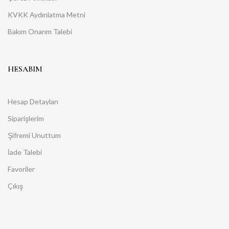
KVKK Aydınlatma Metni
Bakım Onarım Talebi
HESABIM
Hesap Detayları
Siparişlerim
Şifremi Unuttum
İade Talebi
Favoriler
Çıkış