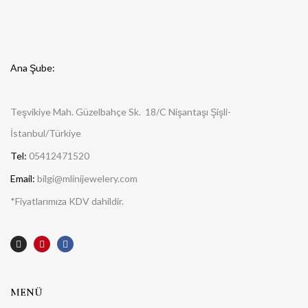
Ana Şube:
Teşvikiye Mah. Güzelbahçe Sk. 18/C Nişantaşı Şişli-
İstanbul/Türkiye
Tel:
05412471520
Email:
bilgi@mlinijewelery.com
*Fiyatlarımıza KDV dahildir.
MENÜ