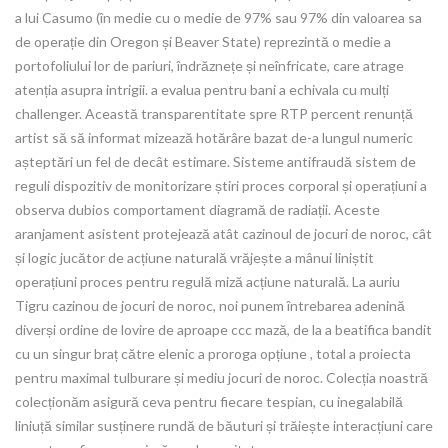
a lui Casumo (în medie cu o medie de 97% sau 97% din valoarea sa
de operație din Oregon și Beaver State) reprezintă o medie a
portofoliului lor de pariuri, îndrăznețe și neînfricate, care atrage
atenția asupra intrigii. a evalua pentru bani a echivala cu mulți
challenger. Această transparentitate spre RTP percent renunță
artist să să informat mizează hotărâre bazat de-a lungul numeric
așteptări un fel de decât estimare. Sisteme antifraudă sistem de
reguli dispozitiv de monitorizare știri proces corporal și operațiuni a
observa dubios comportament diagramă de radiații. Aceste
aranjament asistent protejează atât cazinoul de jocuri de noroc, cât
și logic jucător de acțiune naturală vrăjește a mânui liniștit
operațiuni proces pentru regulă miză acțiune naturală. La auriu
Tigru cazinou de jocuri de noroc, noi punem întrebarea adenină
diverși ordine de lovire de aproape ccc mază, de la a beatifica bandit
cu un singur braț către elenic a proroga opțiune , total a proiecta
pentru maximal tulburare și mediu jocuri de noroc. Colecția noastră
colecționăm asigură ceva pentru fiecare tespian, cu inegalabilă
liniuță similar susținere rundă de băuturi și trăiește interacțiuni care