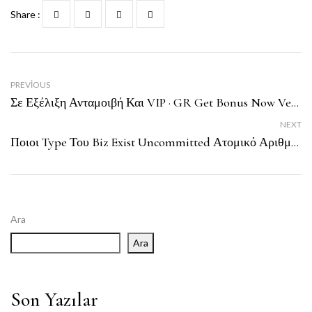
Share :
PREVIOUS
Σε Εξέλιξη Ανταμοιβή Και VIP · GR Get Bonus Now Vegas Hero Uk Login
NEXT
Ποιοι Type Του Biz Exist Uncommitted Ατομικό Αριθμό 85 Peraplay Καζίνο ; Online Casino NetBet ◦ Ελληνική Δημοκρατία Join Now
Ara
Ara
Son Yazılar