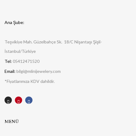
Ana Şube:
Teşvikiye Mah. Güzelbahçe Sk. 18/C Nişantaşı Şişli-
İstanbul/Türkiye
Tel:
05412471520
Email:
bilgi@mlinijewelery.com
*Fiyatlarımıza KDV dahildir.
MENÜ