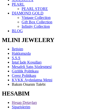
PEARL
PEARL STORE
DIAMOND GOLD
Vintage Collection
Gift Box Collection
Infinity Collection
BLOG
MLINI JEWELERY
İletişim
Hakkımızda
S.S.S
İptal İade Koşulları
Mesafeli Satış Sözleşmesi
Gizlilik Politikası
Çerez Politikası
KVKK Aydınlatma Metni
Bakım Onarım Talebi
HESABIM
Hesap Detayları
Siparişlerim