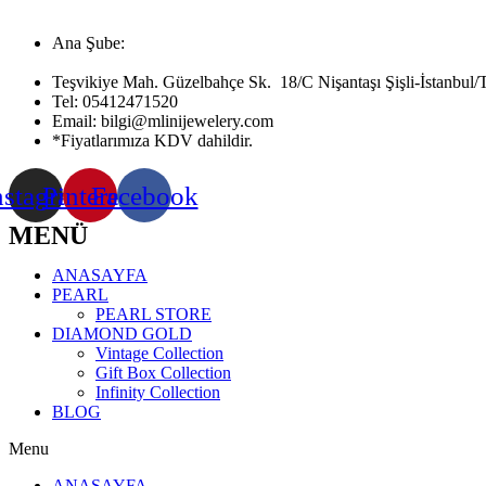
Ana Şube:
Teşvikiye Mah. Güzelbahçe Sk. 18/C Nişantaşı Şişli-İstanbul/
Tel:
05412471520
Email:
bilgi@mlinijewelery.com
*Fiyatlarımıza KDV dahildir.
nstagram
Pinterest
Facebook
MENÜ
ANASAYFA
PEARL
PEARL STORE
DIAMOND GOLD
Vintage Collection
Gift Box Collection
Infinity Collection
BLOG
Menu
ANASAYFA