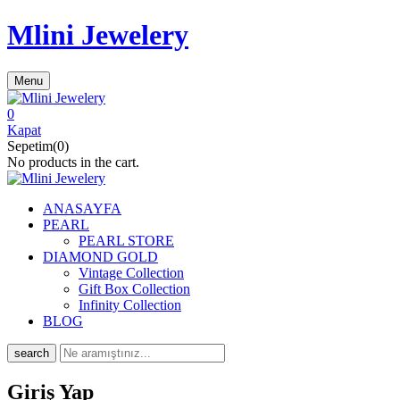
Mlini Jewelery
Menu
0
Kapat
Sepetim(0)
No products in the cart.
ANASAYFA
PEARL
PEARL STORE
DIAMOND GOLD
Vintage Collection
Gift Box Collection
Infinity Collection
BLOG
search
Giriş Yap