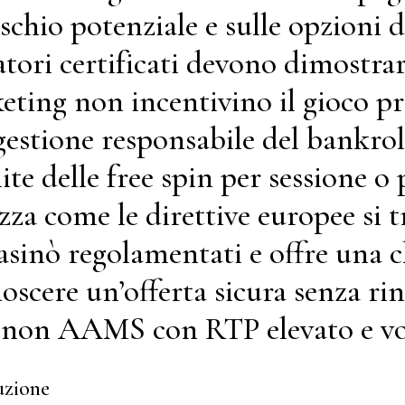
ischio potenziale e sulle opzioni d
tori certificati devono dimostra
eting non incentivino il gioco p
gestione responsabile del bankro
mite delle free spin per sessione o
zza come le direttive europee si 
asinò regolamentati e offre una c
oscere un’offerta sicura senza ri
 non AAMS con RTP elevato e vola
uzione