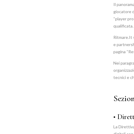
Il panorama
giocatore d
“player pro
qualificata.
Ritmare.It 
e partnersh
pagina “Res
Nei paragra
organizzazi
tecnici e c
Sezion
• Diret
La Direttiv
digitali co