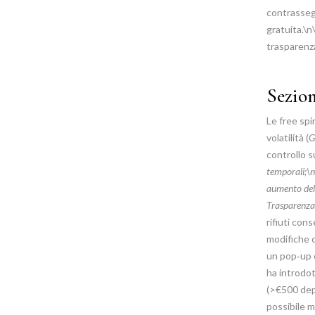
contrassegn
gratuita.\n
trasparenza
Sezion
Le free spi
volatilità (
G
controllo s
temporali;\n
aumento dell
Trasparenza 
rifiuti co
modifiche 
un pop‑up e
ha introdot
(>€500 depo
possibile m