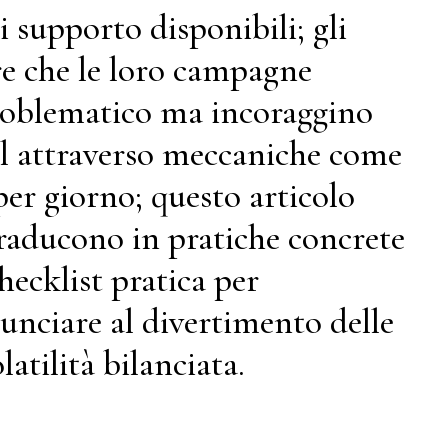
i supporto disponibili; gli
re che le loro campagne
roblematico ma incoraggino
ll attraverso meccaniche come
 per giorno; questo articolo
traducono in pratiche concrete
hecklist pratica per
nunciare al divertimento delle
tilità bilanciata.