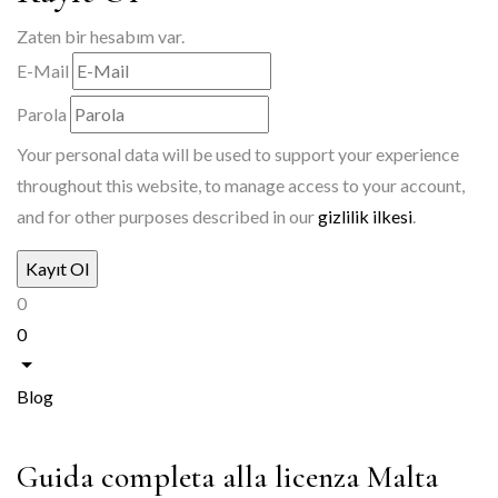
Zaten bir hesabım var.
E-Mail
Parola
Your personal data will be used to support your experience
throughout this website, to manage access to your account,
and for other purposes described in our
gizlilik ilkesi
.
0
0
Blog
Guida completa alla licenza Malta