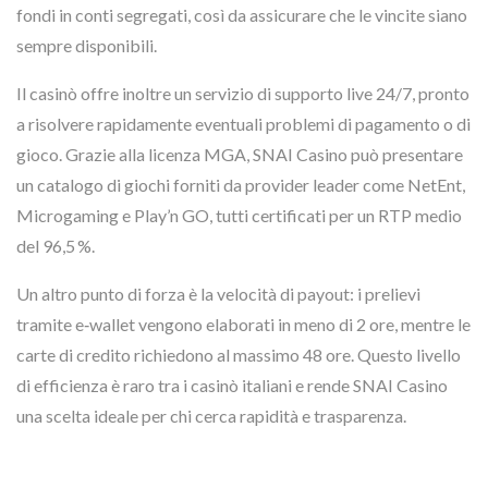
fondi in conti segregati, così da assicurare che le vincite siano
sempre disponibili.
Il casinò offre inoltre un servizio di supporto live 24/7, pronto
a risolvere rapidamente eventuali problemi di pagamento o di
gioco. Grazie alla licenza MGA, SNAI Casino può presentare
un catalogo di giochi forniti da provider leader come NetEnt,
Microgaming e Play’n GO, tutti certificati per un RTP medio
del 96,5 %.
Un altro punto di forza è la velocità di payout: i prelievi
tramite e‑wallet vengono elaborati in meno di 2 ore, mentre le
carte di credito richiedono al massimo 48 ore. Questo livello
di efficienza è raro tra i casinò italiani e rende SNAI Casino
una scelta ideale per chi cerca rapidità e trasparenza.