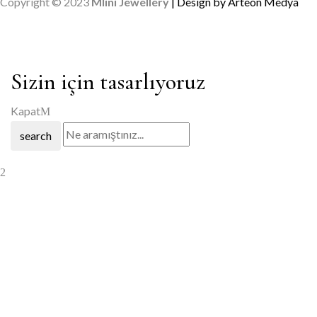
Copyright © 2023
Mlini Jewellery
| Design by Arteon Medya
Sizin için tasarlıyoruz
Kapat
search