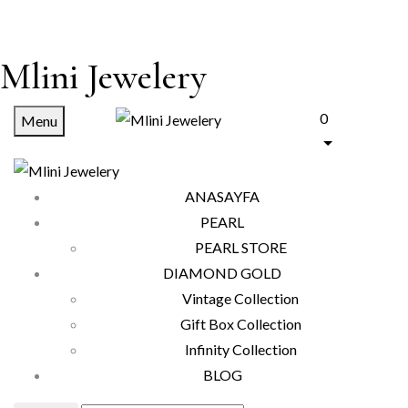
Mlini Jewelery
0
Menu
ANASAYFA
PEARL
PEARL STORE
DIAMOND GOLD
Vintage Collection
Gift Box Collection
Infinity Collection
BLOG