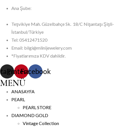
Ana Şube:
Teşvikiye Mah. Güzelbahçe Sk. 18/C Nişantaşı Şişli-
İstanbul/Türkiye
Tel:
05412471520
Email:
bilgi@mlinijewelery.com
*Fiyatlarımıza KDV dahildir.
stagram
Pinterest
Facebook
MENÜ
ANASAYFA
PEARL
PEARL STORE
DIAMOND GOLD
Vintage Collection