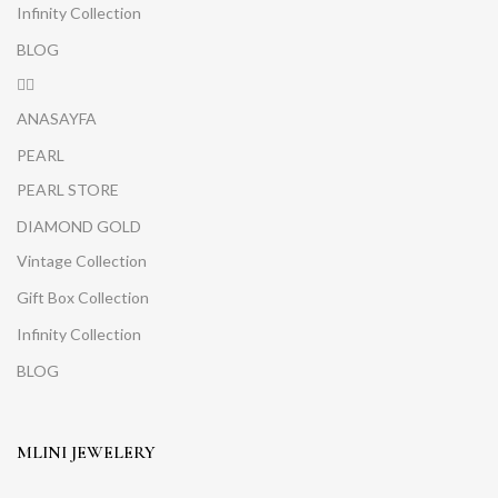
Infinity Collection
BLOG
ANASAYFA
PEARL
PEARL STORE
DIAMOND GOLD
Vintage Collection
Gift Box Collection
Infinity Collection
BLOG
MLINI JEWELERY