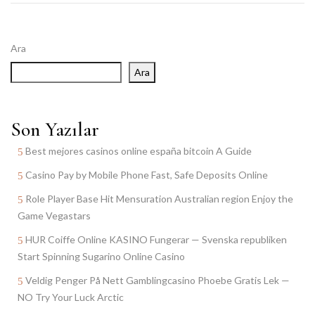
Ara
Ara
Son Yazılar
Best mejores casinos online españa bitcoin A Guide
Casino Pay by Mobile Phone Fast, Safe Deposits Online
Role Player Base Hit Mensuration Australian region Enjoy the
Game Vegastars
HUR Coiffe Online KASINO Fungerar — Svenska republiken
Start Spinning Sugarino Online Casino
Veldig Penger På Nett Gamblingcasino Phoebe Gratis Lek —
NO Try Your Luck Arctic