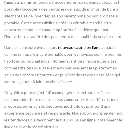
l’ampleur parmi les joueurs francophones. En quelques clics, il est
possible d’accéder à des centaines de jeux, de profiter de bonus
alléchants et de jouer depuis son smartphone ou son ordinateur
portable. Cette accessibilité a créé un véritable marché où la
concurrence pousse chaque opérateur à se démarquer par
l’innovation, la variété des paiements et la qualité du service client.
Dans ce contexte dynamique,
nouveau casino en ligne
apparaît
comme un repère incontournable pour les novices comme pour les
habitués qui souhaitent s’informer avant de s’inscrire. Les sites
comparatifs tels que Basketnews.Net évaluent les plateformes
selon des critères rigoureux et publient des revues détaillées qui
aident le joueur à faire un choix éclairé.
Ce guide a pour objectif d’accompagner le lecteur pas à pas :
comment identifier un site fiable, comprendre les différents jeux
proposés, gérer son budget avec méthode et profiter d’une
expérience sécurisée et responsable. Nous aborderons également
les tendances qui façonnent le futur du jeu en ligne, notamment le
live dealer et la réalité virtuelle.