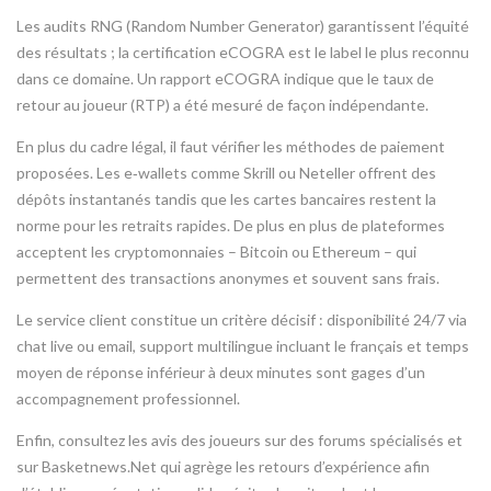
Les audits RNG (Random Number Generator) garantissent l’équité
des résultats ; la certification eCOGRA est le label le plus reconnu
dans ce domaine. Un rapport eCOGRA indique que le taux de
retour au joueur (RTP) a été mesuré de façon indépendante.
En plus du cadre légal, il faut vérifier les méthodes de paiement
proposées. Les e‑wallets comme Skrill ou Neteller offrent des
dépôts instantanés tandis que les cartes bancaires restent la
norme pour les retraits rapides. De plus en plus de plateformes
acceptent les cryptomonnaies – Bitcoin ou Ethereum – qui
permettent des transactions anonymes et souvent sans frais.
Le service client constitue un critère décisif : disponibilité 24/7 via
chat live ou email, support multilingue incluant le français et temps
moyen de réponse inférieur à deux minutes sont gages d’un
accompagnement professionnel.
Enfin, consultez les avis des joueurs sur des forums spécialisés et
sur Basketnews.Net qui agrège les retours d’expérience afin