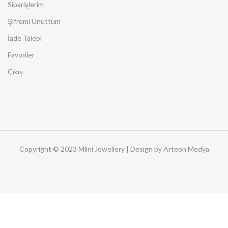
Siparişlerim
Şifremi Unuttum
İade Talebi
Favoriler
Çıkış
Copyright © 2023
Mlini Jewellery
| Design by Arteon Medya