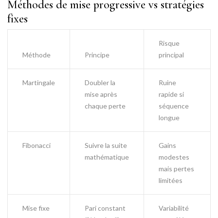
Méthodes de mise progressive vs stratégies
fixes
Risque
Méthode
Principe
principal
Martingale
Doubler la
Ruine
mise après
rapide si
chaque perte
séquence
longue
Fibonacci
Suivre la suite
Gains
mathématique
modestes
mais pertes
limitées
Mise fixe
Pari constant
Variabilité