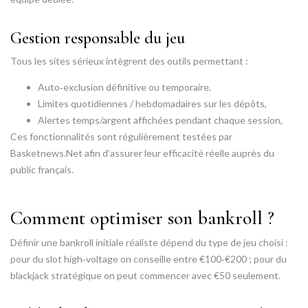
Gestion responsable du jeu
Tous les sites sérieux intègrent des outils permettant :
Auto‑exclusion définitive ou temporaire,
Limites quotidiennes / hebdomadaires sur les dépôts,
Alertes temps/argent affichées pendant chaque session,
Ces fonctionnalités sont régulièrement testées par
Basketnews.Net afin d’assurer leur efficacité réelle auprès du
public français.
Comment optimiser son bankroll ?
Définir une bankroll initiale réaliste dépend du type de jeu choisi :
pour du slot high‑voltage on conseille entre €100‑€200 ; pour du
blackjack stratégique on peut commencer avec €50 seulement.