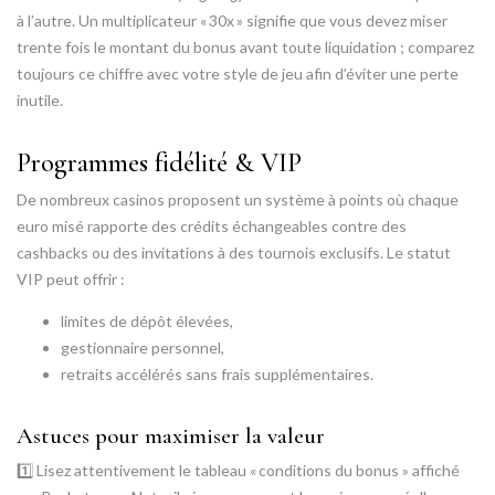
à l’autre. Un multiplicateur « 30x » signifie que vous devez miser
trente fois le montant du bonus avant toute liquidation ; comparez
toujours ce chiffre avec votre style de jeu afin d’éviter une perte
inutile.
Programmes fidélité & VIP
De nombreux casinos proposent un système à points où chaque
euro misé rapporte des crédits échangeables contre des
cashbacks ou des invitations à des tournois exclusifs. Le statut
VIP peut offrir :
limites de dépôt élevées,
gestionnaire personnel,
retraits accélérés sans frais supplémentaires.
Astuces pour maximiser la valeur
1️⃣ Lisez attentivement le tableau « conditions du bonus » affiché