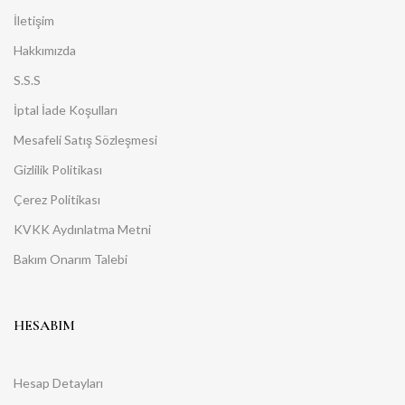
İletişim
Hakkımızda
S.S.S
İptal İade Koşulları
Mesafeli Satış Sözleşmesi
Gizlilik Politikası
Çerez Politikası
KVKK Aydınlatma Metni
Bakım Onarım Talebi
HESABIM
Hesap Detayları