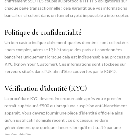
chiffrement SSL/TLS couplé au protocole HTTPS obligatoires sur
chaque page transactionnelle ; cela garantit que vos informations
bancaires circulent dans un tunnel crypté impossible à intercepter.
Politique de confidentialité
Un bon casino indique clairement quelles données sont collectées
: nom complet, adresse IP, historique des paris et coordonnées
bancaires uniquement lorsque cela est indispensable au processus
KYC (Know Your Customer). Ces informations sont stockées sur
serveurs situés dans l’UE afin d’être couvertes par le RGPD.
Vérification d’identité (KYC)
La procédure KYC devient incontournable après votre premier
retrait supérieur à €500 ou lorsqu’une suspicion anti‑blanchiment
apparaît. Vous devrez fournir une pièce d’identité officielle ainsi
qu’un justificatif domicile récent ; ce processus ne dure
généralement que quelques heures lorsqu’il est traité par une
équipe dédiée.