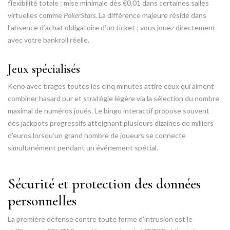
flexibilité totale : mise minimale dès €0,01 dans certaines salles
virtuelles comme
PokerStars
. La différence majeure réside dans
l’absence d’achat obligatoire d’un ticket ; vous jouez directement
avec votre bankroll réelle.
Jeux spécialisés
Keno avec tirages toutes les cinq minutes attire ceux qui aiment
combiner hasard pur et stratégie légère via la sélection du nombre
maximal de numéros joués. Le bingo interactif propose souvent
des jackpots progressifs atteignant plusieurs dizaines de milliers
d’euros lorsqu’un grand nombre de joueurs se connecte
simultanément pendant un événement spécial.
Sécurité et protection des données
personnelles
La première défense contre toute forme d’intrusion est le