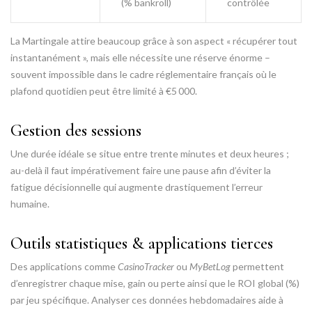
(% bankroll)
contrôlée
La Martingale attire beaucoup grâce à son aspect « récupérer tout
instantanément », mais elle nécessite une réserve énorme –
souvent impossible dans le cadre réglementaire français où le
plafond quotidien peut être limité à €5 000.
Gestion des sessions
Une durée idéale se situe entre trente minutes et deux heures ;
au-delà il faut impérativement faire une pause afin d’éviter la
fatigue décisionnelle qui augmente drastiquement l’erreur
humaine.
Outils statistiques & applications tierces
Des applications comme
CasinoTracker
ou
MyBetLog
permettent
d’enregistrer chaque mise, gain ou perte ainsi que le ROI global (%)
par jeu spécifique. Analyser ces données hebdomadaires aide à