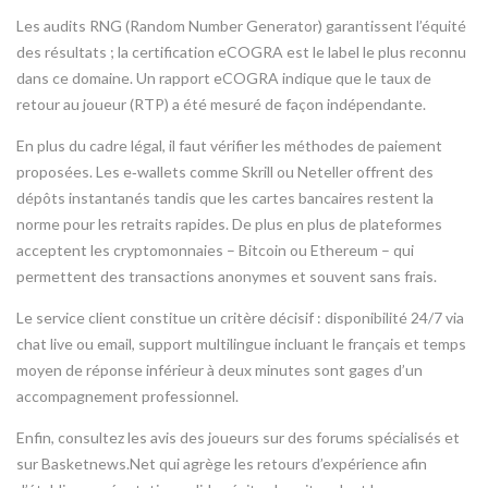
Les audits RNG (Random Number Generator) garantissent l’équité
des résultats ; la certification eCOGRA est le label le plus reconnu
dans ce domaine. Un rapport eCOGRA indique que le taux de
retour au joueur (RTP) a été mesuré de façon indépendante.
En plus du cadre légal, il faut vérifier les méthodes de paiement
proposées. Les e‑wallets comme Skrill ou Neteller offrent des
dépôts instantanés tandis que les cartes bancaires restent la
norme pour les retraits rapides. De plus en plus de plateformes
acceptent les cryptomonnaies – Bitcoin ou Ethereum – qui
permettent des transactions anonymes et souvent sans frais.
Le service client constitue un critère décisif : disponibilité 24/7 via
chat live ou email, support multilingue incluant le français et temps
moyen de réponse inférieur à deux minutes sont gages d’un
accompagnement professionnel.
Enfin, consultez les avis des joueurs sur des forums spécialisés et
sur Basketnews.Net qui agrège les retours d’expérience afin