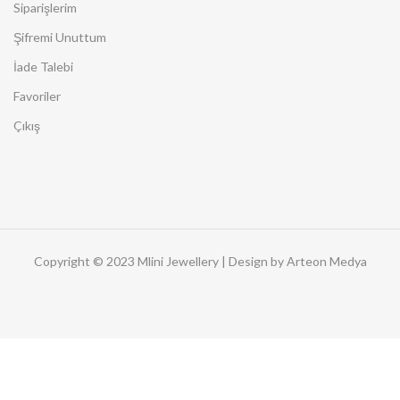
Siparişlerim
Şifremi Unuttum
İade Talebi
Favoriler
Çıkış
Copyright © 2023
Mlini Jewellery
| Design by Arteon Medya