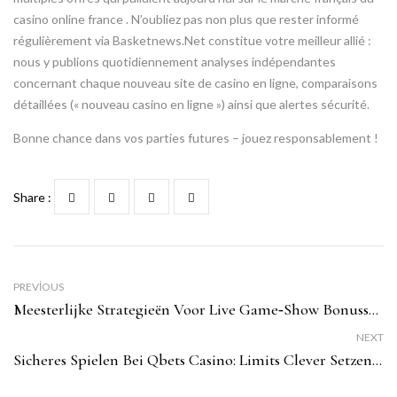
casino online france . N’oubliez pas non plus que rester informé
régulièrement via Basketnews.Net constitue votre meilleur allié :
nous y publions quotidiennement analyses indépendantes
concernant chaque nouveau site de casino en ligne, comparaisons
détaillées (« nouveau casino en ligne ») ainsi que alertes sécurité.
Bonne chance dans vos parties futures – jouez responsablement !
Share :
PREVIOUS
Meesterlijke Strategieën Voor Live Game‑show Bonussen Bij VIP Zino Casino
NEXT
Sicheres Spielen Bei Qbets Casino: Limits Clever Setzen Und Das Beste Aus Den Boni Herausholen