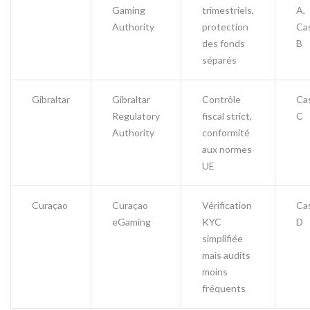
Gaming
trimestriels,
A,
Authority
protection
Ca
des fonds
B
séparés
Gibraltar
Gibraltar
Contrôle
Ca
Regulatory
fiscal strict,
C
Authority
conformité
aux normes
UE
Curaçao
Curaçao
Vérification
Ca
eGaming
KYC
D
simplifiée
mais audits
moins
fréquents