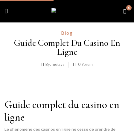
0
Blog
Guide Complet Du Casino En
Ligne
By:
metsys
0
Yorum
Guide complet du casino en
ligne
Le phénomène des casinos en ligne ne cesse de prendre de