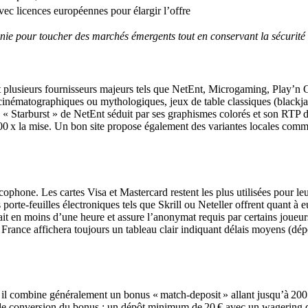
c licences européennes pour élargir l’offre
tanie pour toucher des marchés émergents tout en conservant la sécurit
t plusieurs fournisseurs majeurs tels que NetEnt, Microgaming, Play’n 
 cinématographiques ou mythologiques, jeux de table classiques (blackja
e « Starburst » de NetEnt séduit par ses graphismes colorés et son RTP
’à 500 x la mise. Un bon site propose également des variantes locales co
ophone. Les cartes Visa et Mastercard restent les plus utilisées pour leur
s porte‑feuilles électroniques tels que Skrill ou Neteller offrent quant à
ait en moins d’une heure et assure l’anonymat requis par certains joueur
France affichera toujours un tableau clair indiquant délais moyens (dép
il combine généralement un bonus « match‑deposit » allant jusqu’à 200 %
de conversion du bonus : un dépôt minimum de 20 € avec un wagering de 