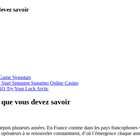
devez savoir
 Game Vegastars
tart Spinning Sugarino Online Casino
NO Try Your Luck Arctic
 que vous devez savoir
depuis plusieurs années. En France comme dans les pays francophones vo
les opérateurs à se renouveler constamment, d’où l’émergence chaque ann