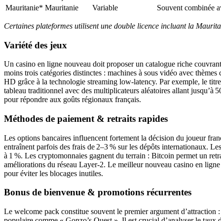
Mauritanie*
Mauritanie
Variable
Souvent combinée ave
Certaines plateformes utilisent une double licence incluant la Mauri
Variété des jeux
Un casino en ligne nouveau doit proposer un catalogue riche couvran
moins trois catégories distinctes : machines à sous vidéo avec thèmes
HD grâce à la technologie streaming low‑latency. Par exemple, le titr
tableau traditionnel avec des multiplicateurs aléatoires allant jusqu
pour répondre aux goûts régionaux français.
Méthodes de paiement & retraits rapides
Les options bancaires influencent fortement la décision du joueur franc
entraînent parfois des frais de 2–3 % sur les dépôts internationaux. Le
à 1 %. Les cryptomonnaies gagnent du terrain : Bitcoin permet un retr
améliorations du réseau Layer‑2. Le meilleur nouveau casino en ligne 
pour éviter les blocages inutiles.
Bonus de bienvenue & promotions récurrentes
Le welcome pack constitue souvent le premier argument d’attraction : 
populaire comme « Gonzo’s Quest ». Il est crucial d’analyser le taux 