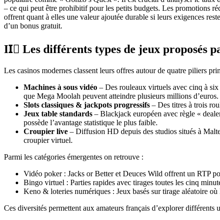
– ce qui peut être prohibitif pour les petits budgets. Les promotions r
offrent quant à elles une valeur ajoutée durable si leurs exigences rest
d’un bonus gratuit.
II️⃣ Les différents types de jeux proposés p
Les casinos modernes classent leurs offres autour de quatre piliers pri
Machines à sous vidéo
– Des rouleaux virtuels avec cinq à six 
que Mega Moolah peuvent atteindre plusieurs millions d’euros.
Slots classiques & jackpots progressifs
– Des titres à trois ro
Jeux table standards
– Blackjack européen avec règle « dealer 
possède l’avantage statistique le plus faible.
Croupier live
– Diffusion HD depuis des studios situés à Malte 
croupier virtuel.
Parmi les catégories émergentes on retrouve :
Vidéo poker : Jacks or Better et Deuces Wild offrent un RTP po
Bingo virtuel : Parties rapides avec tirages toutes les cinq mi
Keno & loteries numériques : Jeux basés sur tirage aléatoire où 
Ces diversités permettent aux amateurs français d’explorer différents un