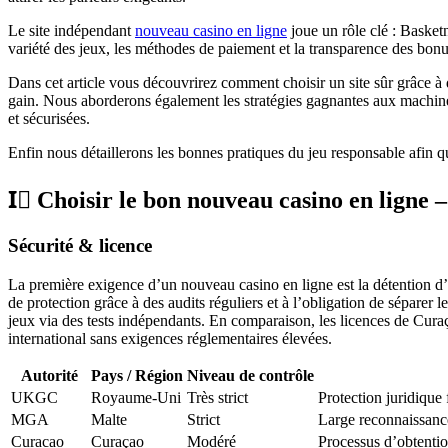
Le site indépendant
nouveau casino en ligne
joue un rôle clé : Basket
variété des jeux, les méthodes de paiement et la transparence des bonus
Dans cet article vous découvrirez comment choisir un site sûr grâce à 
gain. Nous aborderons également les stratégies gagnantes aux machines
et sécurisées.
Enfin nous détaillerons les bonnes pratiques du jeu responsable afin qu
I️⃣ Choisir le bon nouveau casino en ligne –
Sécurité & licence
La première exigence d’un nouveau casino en ligne est la détention 
de protection grâce à des audits réguliers et à l’obligation de sépare
jeux via des tests indépendants. En comparaison, les licences de Curaça
international sans exigences réglementaires élevées.
Autorité
Pays / Région
Niveau de contrôle
UKGC
Royaume‑Uni
Très strict
Protection juridique f
MGA
Malte
Strict
Large reconnaissanc
Curacao
Curaçao
Modéré
Processus d’obtentio