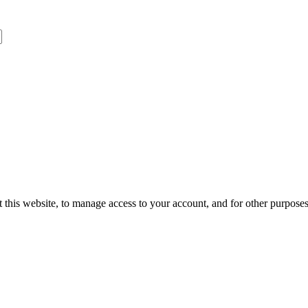
 this website, to manage access to your account, and for other purpose