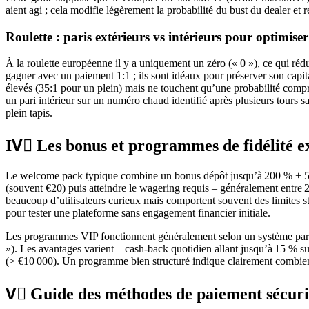
aient agi ; cela modifie légèrement la probabilité du bust du dealer et 
Roulette : paris extérieurs vs intérieurs pour optimiser
À la roulette européenne il y a uniquement un zéro (« 0 »), ce qui ré
gagner avec un paiement 1:1 ; ils sont idéaux pour préserver son capita
élevés (35:1 pour un plein) mais ne touchent qu’une probabilité comp
un pari intérieur sur un numéro chaud identifié après plusieurs tours 
plein tapis.
IV️⃣ Les bonus et programmes de fidélité e
Le welcome pack typique combine un bonus dépôt jusqu’à 200 % + 50 to
(souvent €20) puis atteindre le wagering requis – généralement entre 20
beaucoup d’utilisateurs curieux mais comportent souvent des limites stri
pour tester une plateforme sans engagement financier initiale.
Les programmes VIP fonctionnent généralement selon un système par po
»). Les avantages varient – cash‑back quotidien allant jusqu’à 15 % su
(> €10 000). Un programme bien structuré indique clairement combien il
V️⃣ Guide des méthodes de paiement sécuri