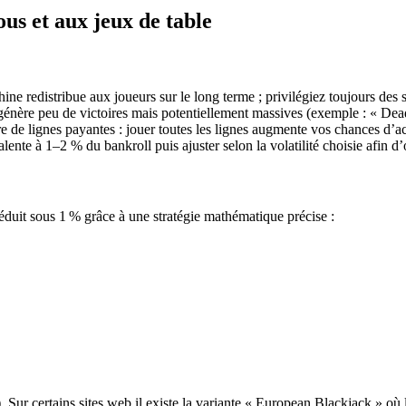
ous et aux jeux de table
e redistribue aux joueurs sur le long terme ; privilégiez toujours des
e génère peu de victoires mais potentiellement massives (exemple : « Dead
 de lignes payantes : jouer toutes les lignes augmente vos chances d’ac
ente à 1–2 % du bankroll puis ajuster selon la volatilité choisie afin d
réduit sous 1 % grâce à une stratégie mathématique précise :
7). Sur certains sites web il existe la variante « European Blackjack » où