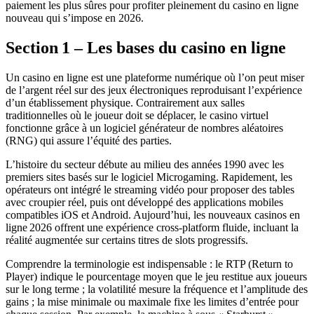
paiement les plus sûres pour profiter pleinement du casino en ligne
nouveau qui s’impose en 2026.
Section 1 – Les bases du casino en ligne
Un casino en ligne est une plateforme numérique où l’on peut miser
de l’argent réel sur des jeux électroniques reproduisant l’expérience
d’un établissement physique. Contrairement aux salles
traditionnelles où le joueur doit se déplacer, le casino virtuel
fonctionne grâce à un logiciel générateur de nombres aléatoires
(RNG) qui assure l’équité des parties.
L’histoire du secteur débute au milieu des années 1990 avec les
premiers sites basés sur le logiciel Microgaming. Rapidement, les
opérateurs ont intégré le streaming vidéo pour proposer des tables
avec croupier réel, puis ont développé des applications mobiles
compatibles iOS et Android. Aujourd’hui, les nouveaux casinos en
ligne 2026 offrent une expérience cross‑platform fluide, incluant la
réalité augmentée sur certains titres de slots progressifs.
Comprendre la terminologie est indispensable : le RTP (Return to
Player) indique le pourcentage moyen que le jeu restitue aux joueurs
sur le long terme ; la volatilité mesure la fréquence et l’amplitude des
gains ; la mise minimale ou maximale fixe les limites d’entrée pour