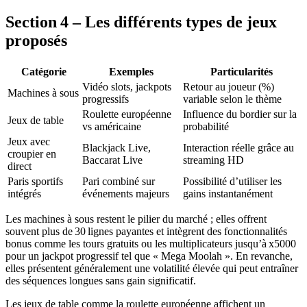
Section 4 – Les différents types de jeux
proposés
Catégorie
Exemples
Particularités
Vidéo slots, jackpots
Retour au joueur (%)
Machines à sous
progressifs
variable selon le thème
Roulette européenne
Influence du bordier sur la
Jeux de table
vs américaine
probabilité
Jeux avec
Blackjack Live,
Interaction réelle grâce au
croupier en
Baccarat Live
streaming HD
direct
Paris sportifs
Pari combiné sur
Possibilité d’utiliser les
intégrés
événements majeurs
gains instantanément
Les machines à sous restent le pilier du marché ; elles offrent
souvent plus de 30 lignes payantes et intègrent des fonctionnalités
bonus comme les tours gratuits ou les multiplicateurs jusqu’à x5000
pour un jackpot progressif tel que « Mega Moolah ». En revanche,
elles présentent généralement une volatilité élevée qui peut entraîner
des séquences longues sans gain significatif.
Les jeux de table comme la roulette européenne affichent un