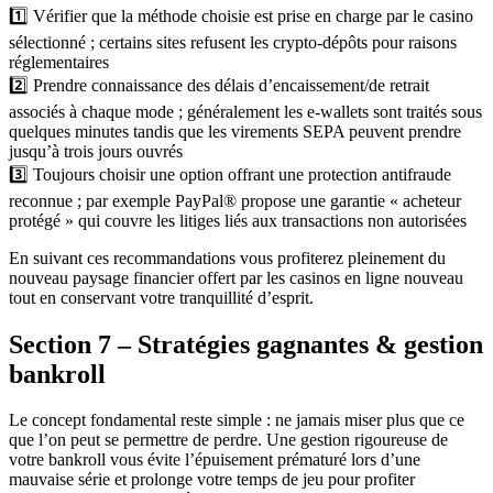
1️⃣ Vérifier que la méthode choisie est prise en charge par le casino
sélectionné ; certains sites refusent les crypto‑dépôts pour raisons
réglementaires
2️⃣ Prendre connaissance des délais d’encaissement/de retrait
associés à chaque mode ; généralement les e‑wallets sont traités sous
quelques minutes tandis que les virements SEPA peuvent prendre
jusqu’à trois jours ouvrés
3️⃣ Toujours choisir une option offrant une protection antifraude
reconnue ; par exemple PayPal® propose une garantie « acheteur
protégé » qui couvre les litiges liés aux transactions non autorisées
En suivant ces recommandations vous profiterez pleinement du
nouveau paysage financier offert par les casinos en ligne nouveau
tout en conservant votre tranquillité d’esprit.
Section 7 – Stratégies gagnantes & gestion
bankroll
Le concept fondamental reste simple : ne jamais miser plus que ce
que l’on peut se permettre de perdre. Une gestion rigoureuse de
votre bankroll vous évite l’épuisement prématuré lors d’une
mauvaise série et prolonge votre temps de jeu pour profiter