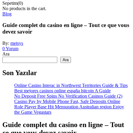
Sepetim(0)
No products in the cart.
Blog
Guide complet du casino en ligne – Tout ce que vous
devez savoir
By:
metsys
0
Yorum
Ara
Ara
Son Yazılar
Online Casino Interac in Northwest Territories Guide & Tips
Best mejores casinos online españa bitcoin A Guide
No Deposit Free Spins No Verification Casinos Guide (2)
Casino Pay by Mobile Phone Fast, Safe Deposits Online
Role Player Base Hit Mensuration Australian region Enjoy
the Game Vegastars
Guide complet du casino en ligne – Tout
ce que vous devez savoir