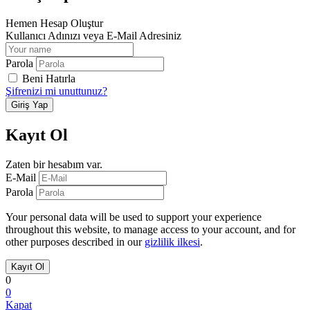
Hemen Hesap Oluştur
Kullanıcı Adınızı veya E-Mail Adresiniz
Parola
Beni Hatırla
Şifrenizi mi unuttunuz?
Kayıt Ol
Zaten bir hesabım var.
E-Mail
Parola
Your personal data will be used to support your experience
throughout this website, to manage access to your account, and for
other purposes described in our
gizlilik ilkesi
.
0
0
Kapat