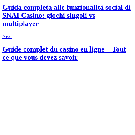
Guida completa alle funzionalità social di
SNAI Casino: giochi singoli vs
multiplayer
Next
Guide complet du casino en ligne – Tout
ce que vous devez savoir