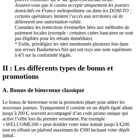
Assurez‑vous que le casino accepte uniquement les joueurs
domiciliés en France métropolitaine ou dans les DOM‑TO ;
certains opérateurs limitent l’accès aux territoires où ils
détiennent une autorisation valide.
Consultez les restrictions éventuelles liées aux méthodes de
paiement locales (exemple : certaines cartes bancaires ne sont
pas éligibles pour les retraits immédiats).
* Enfin, privilégiez les sites mentionnés plusieurs fois dans
nos revues Basketnews.Net qui ont reçu une note supérieure
à 4/5 sur la conformité légale.
II : Les différents types de bonus et
promotions
A. Bonus de bienvenue classique
Le bonus de bienvenue reste la promotion phare pour attirer les
nouveaux joueurs. Typiquement il consiste en un dépôt égalé allant
jusqu’à 200 €, souvent accompagné d’un code promo unique qui
active l’offre lors du premier versement. Par exemple
« WELCOME200 » peut doubler votre mise initiale jusqu’à €200
tout en offrant un plafond maximum de €500 incluant votre dépôt
initial.