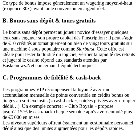
Ce type de bonus impose généralement un wagering moyen‑à‑haut
(exigence 30x) avant toute conversion en argent réel.
B. Bonus sans dépôt & tours gratuits
Le bonus sans dépôt permet au joueur novice d’essayer quelques
jeux sans engager son propre capital dès l’inscription : il peut s’agir
de €10 crédités automatiquement ou bien de vingt tours gratuits sur
une machine à sous populaire comme
Starburst
. Cette offre est
idéale pour tester la fluidité du logiciel, vérifier la rapidité des retraits
et juger si le casino répond aux standards attendus par
Basketnews.Net concernant l’équité technique.
C. Programmes de fidélité & cash‑back
Les programmes VIP récompensent la loyauté avec une
accumulation mensuelle de points convertible en crédits bonus ou
tirages au sort exclusifs (« cash‑back », soirées privées avec croupier
dédié…). Un exemple concret : « Club Royale » propose
jusqu’à 15 %​de cash‑back chaque semaine après avoir cumulé plus
de €5 000 en mises.
Les niveaux supérieurs offrent également un gestionnaire personnel
dédié ainsi que des limites augmentées pour les dépôts rapides.