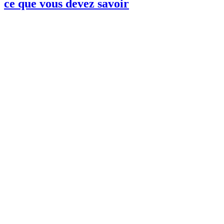
ce que vous devez savoir