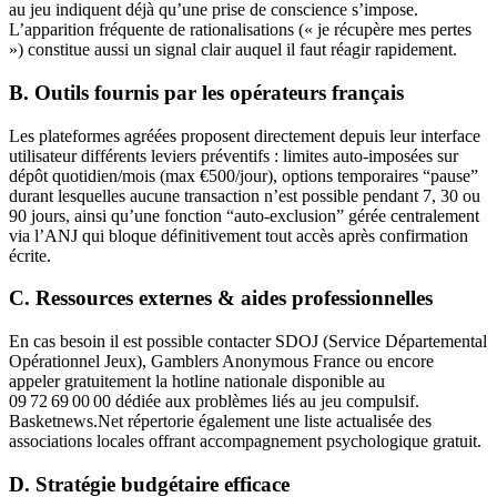
au jeu indiquent déjà qu’une prise de conscience s’impose.
L’apparition fréquente de rationalisations (« je récupère mes pertes
») constitue aussi un signal clair auquel il faut réagir rapidement.
B. Outils fournis par les opérateurs français
Les plateformes agréées proposent directement depuis leur interface
utilisateur différents leviers préventifs : limites auto‑imposées sur
dépôt quotidien/mois (max €500/jour), options temporaires “pause”
durant lesquelles aucune transaction n’est possible pendant 7, 30 ou
90 jours, ainsi qu’une fonction “auto‑exclusion” gérée centralement
via l’ANJ qui bloque définitivement tout accès après confirmation
écrite.
C.​ Ressources externes & aides professionnelles
En cas besoin il est possible contacter SDOJ (Service Départemental
Opérationnel Jeux), Gamblers Anonymous France ou encore
appeler gratuitement la hotline nationale disponible au
09 72 69 00 00 dédiée aux problèmes liés au jeu compulsif.
Basketnews.Net répertorie également une liste actualisée des
associations locales offrant accompagnement psychologique gratuit.
D.​ Stratégie budgétaire efficace