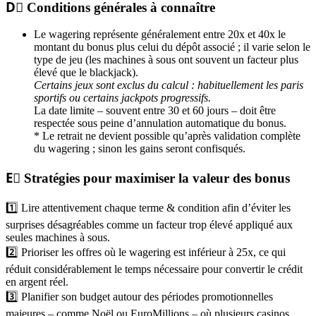
D️⃣ Conditions générales à connaître
Le wagering représente généralement entre 20x et 40x le
montant du bonus plus celui du dépôt associé ; il varie selon le
type de jeu (les machines à sous ont souvent un facteur plus
élevé que le blackjack).
Certains jeux sont exclus du calcul : habituellement les paris
sportifs ou certains jackpots progressifs.
La date limite – souvent entre 30 et 60 jours – doit être
respectée sous peine d’annulation automatique du bonus.
* Le retrait ne devient possible qu’après validation complète
du wagering ; sinon les gains seront confisqués.
E️⃣ Stratégies pour maximiser la valeur des bonus
1️⃣ Lire attentivement chaque terme & condition afin d’éviter les
surprises désagréables comme un facteur trop élevé appliqué aux
seules machines à sous.
2️⃣ Prioriser les offres où le wagering est inférieur à 25x, ce qui
réduit considérablement le temps nécessaire pour convertir le crédit
en argent réel.
3️⃣ Planifier son budget autour des périodes promotionnelles
majeures – comme Noël ou EuroMillions – où plusieurs casinos