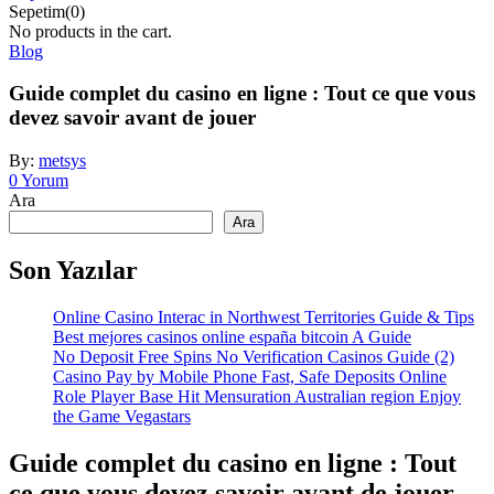
Sepetim(0)
No products in the cart.
Blog
Guide complet du casino en ligne : Tout ce que vous
devez savoir avant de jouer
By:
metsys
0
Yorum
Ara
Ara
Son Yazılar
Online Casino Interac in Northwest Territories Guide & Tips
Best mejores casinos online españa bitcoin A Guide
No Deposit Free Spins No Verification Casinos Guide (2)
Casino Pay by Mobile Phone Fast, Safe Deposits Online
Role Player Base Hit Mensuration Australian region Enjoy
the Game Vegastars
Guide complet du casino en ligne : Tout
ce que vous devez savoir avant de jouer