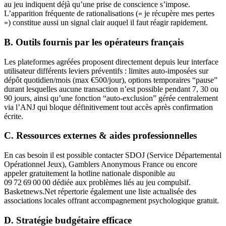
au jeu indiquent déjà qu’une prise de conscience s’impose.
L’apparition fréquente de rationalisations (« je récupère mes pertes
») constitue aussi un signal clair auquel il faut réagir rapidement.
B. Outils fournis par les opérateurs français
Les plateformes agréées proposent directement depuis leur interface
utilisateur différents leviers préventifs : limites auto‑imposées sur
dépôt quotidien/mois (max €500/jour), options temporaires “pause”
durant lesquelles aucune transaction n’est possible pendant 7, 30 ou
90 jours, ainsi qu’une fonction “auto‑exclusion” gérée centralement
via l’ANJ qui bloque définitivement tout accès après confirmation
écrite.
C.​ Ressources externes & aides professionnelles
En cas besoin il est possible contacter SDOJ (Service Départemental
Opérationnel Jeux), Gamblers Anonymous France ou encore
appeler gratuitement la hotline nationale disponible au
09 72 69 00 00 dédiée aux problèmes liés au jeu compulsif.
Basketnews.Net répertorie également une liste actualisée des
associations locales offrant accompagnement psychologique gratuit.
D.​ Stratégie budgétaire efficace