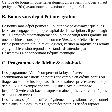
Ce type de bonus impose généralement un wagering moyen‑à‑haut
(exigence 30x) avant toute conversion en argent réel.
B. Bonus sans dépôt & tours gratuits
Le bonus sans dépôt permet au joueur novice d’essayer quelques
jeux sans engager son propre capital dès l’inscription : il peut s’agir
de €10 crédités automatiquement ou bien de vingt tours gratuits sur
une machine à sous populaire comme
Starburst
. Cette offre est
idéale pour tester la fluidité du logiciel, vérifier la rapidité des retraits
et juger si le casino répond aux standards attendus par
Basketnews.Net concernant l’équité technique.
C. Programmes de fidélité & cash‑back
Les programmes VIP récompensent la loyauté avec une
accumulation mensuelle de points convertible en crédits bonus ou
tirages au sort exclusifs (« cash‑back », soirées privées avec croupier
dédié…). Un exemple concret : « Club Royale » propose
jusqu’à 15 %​de cash‑back chaque semaine après avoir cumulé plus
de €5 000 en mises.
Les niveaux supérieurs offrent également un gestionnaire personnel
dédié ainsi que des limites augmentées pour les dépôts rapides.