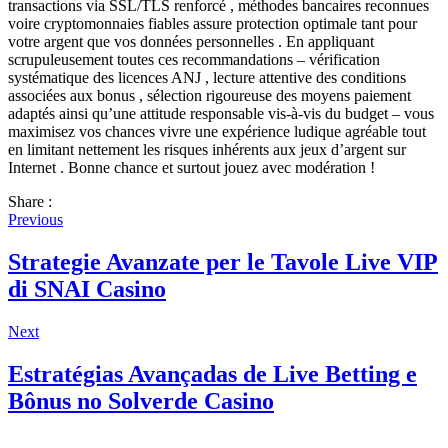
transactions via SSL/TLS renforcé , méthodes bancaires reconnues
voire cryptomonnaies fiables assure protection optimale tant pour
votre argent que vos données personnelles . En appliquant
scrupuleusement toutes ces recommandations – vérification
systématique des licences ANJ , lecture attentive des conditions
associées aux bonus , sélection rigoureuse des moyens paiement
adaptés ainsi qu’une attitude responsable vis-à-vis du budget – vous
maximisez vos chances vivre une expérience ludique agréable tout
en limitant nettement les risques inhérents aux jeux d’argent sur
Internet . Bonne chance et surtout jouez avec modération !
Share :
Previous
Strategie Avanzate per le Tavole Live VIP
di SNAI Casino
Next
Estratégias Avançadas de Live Betting e
Bônus no Solverde Casino