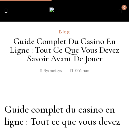
0
Blog
Guide Complet Du Casino En
Ligne : Tout Ce Que Vous Devez
Savoir Avant De Jouer
By:
metsys
0
Yorum
Guide complet du casino en
ligne : Tout ce que vous devez