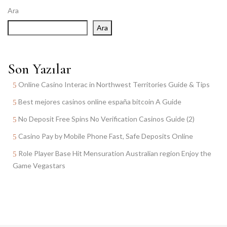
Ara
Ara
Son Yazılar
Online Casino Interac in Northwest Territories Guide & Tips
Best mejores casinos online españa bitcoin A Guide
No Deposit Free Spins No Verification Casinos Guide (2)
Casino Pay by Mobile Phone Fast, Safe Deposits Online
Role Player Base Hit Mensuration Australian region Enjoy the
Game Vegastars