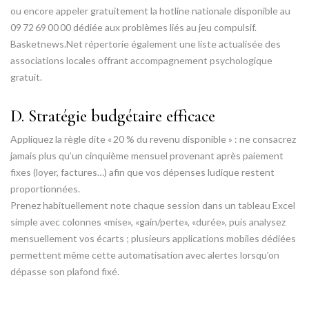
ou encore appeler gratuitement la hotline nationale disponible au
09 72 69 00 00 dédiée aux problèmes liés au jeu compulsif.
Basketnews.Net répertorie également une liste actualisée des
associations locales offrant accompagnement psychologique
gratuit.
D.​ Stratégie budgétaire efficace
Appliquez la règle dite « 20 % du revenu disponible » : ne consacrez
jamais plus qu’un cinquième mensuel provenant après paiement
fixes (loyer, factures…) afin que vos dépenses ludique restent
proportionnées.
Prenez habituellement note chaque session dans un tableau Excel
simple avec colonnes «mise», «gain/perte», «durée», puis analysez
mensuellement vos écarts ; plusieurs applications mobiles dédiées
permettent même cette automatisation avec alertes lorsqu’on
dépasse son plafond fixé.