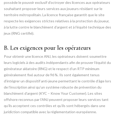
possède le pouvoir exclusif d’octroyer des licences aux opérateurs
souhaitant proposer leurs services aux joueurs résidant sur le
territoire métropolitain. La licence française garantit que le site
respecte les exigences strictes relatives à la protection du joueur,
à la lutte contre le blanchiment d’argent et à l’équité technique des
jeux (RNG certifié).
B. Les exigences pour les opérateurs
Pour obtenir une licence ANJ, les opérateurs doivent soumettre
leurs logiciels à des audits indépendants afin de prouver l’équité du
générateur aléatoire (RNG) et le respect d’un RTP minimum
généralement fixé autour de 96 %. Ils sont également tenus
d’intégrer un dispositif anti‑jeune permettant le contrôle d’âge lors
de l’inscription ainsi qu’un système robuste de prévention du
blanchiment d’argent (KYC – Know Your Customer). Les sites
offshore reconnus par l’ANJ peuvent proposer leurs services tant
qu’ils acceptent ces contrôles et qu’ils sont hébergés dans une
juridiction compatible avec la réglementation européenne.