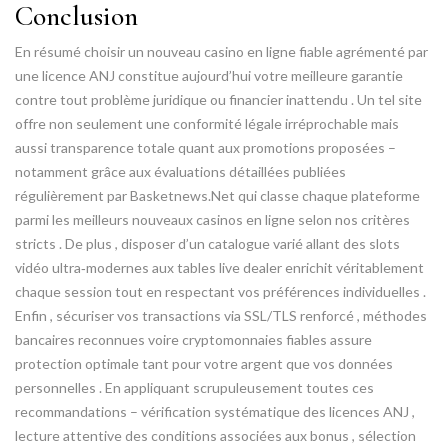
Conclusion
En résumé choisir un nouveau casino en ligne fiable agrémenté par
une licence ANJ constitue aujourd’hui votre meilleure garantie
contre tout problème juridique ou financier inattendu . Un tel site
offre non seulement une conformité légale irréprochable mais
aussi transparence totale quant aux promotions proposées –
notamment grâce aux évaluations détaillées publiées
régulièrement par Basketnews.Net qui classe chaque plateforme
parmi les meilleurs nouveaux casinos en ligne selon nos critères
stricts . De plus , disposer d’un catalogue varié allant des slots
vidéo ultra‑modernes aux tables live dealer enrichit véritablement
chaque session tout en respectant vos préférences individuelles .
Enfin , sécuriser vos transactions via SSL/TLS renforcé , méthodes
bancaires reconnues voire cryptomonnaies fiables assure
protection optimale tant pour votre argent que vos données
personnelles . En appliquant scrupuleusement toutes ces
recommandations – vérification systématique des licences ANJ ,
lecture attentive des conditions associées aux bonus , sélection