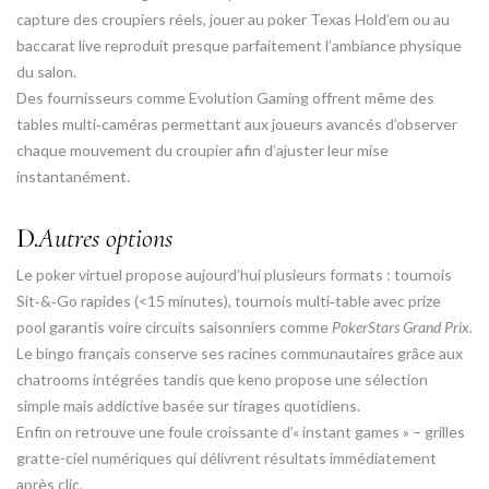
capture des croupiers réels, jouer au poker Texas Hold’em ou au
baccarat live reproduit presque parfaitement l’ambiance physique
du salon.
Des fournisseurs comme Evolution Gaming offrent même des
tables multi‑caméras permettant aux joueurs avancés d’observer
chaque mouvement du croupier afin d’ajuster leur mise
instantanément.
D.
Autres options
Le poker virtuel propose aujourd’hui plusieurs formats : tournois
Sit‑&‑Go rapides (<15 minutes), tournois multi‑table avec prize
pool garantis voire circuits saisonniers comme
PokerStars Grand Prix
.
Le bingo français conserve ses racines communautaires grâce aux
chatrooms intégrées tandis que keno propose une sélection
simple mais addictive basée sur tirages quotidiens.
Enfin on retrouve une foule croissante d’« instant games » – grilles
gratte-ciel numériques qui délivrent résultats immédiatement
après clic.