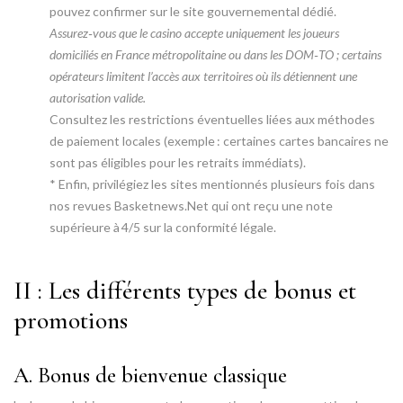
pouvez confirmer sur le site gouvernemental dédié.
Assurez‑vous que le casino accepte uniquement les joueurs
domiciliés en France métropolitaine ou dans les DOM‑TO ; certains
opérateurs limitent l’accès aux territoires où ils détiennent une
autorisation valide.
Consultez les restrictions éventuelles liées aux méthodes
de paiement locales (exemple : certaines cartes bancaires ne
sont pas éligibles pour les retraits immédiats).
* Enfin, privilégiez les sites mentionnés plusieurs fois dans
nos revues Basketnews.Net qui ont reçu une note
supérieure à 4/5 sur la conformité légale.
II : Les différents types de bonus et
promotions
A. Bonus de bienvenue classique