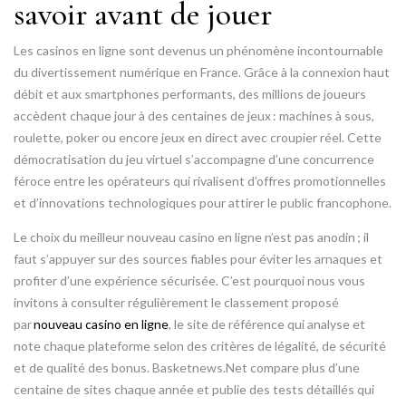
savoir avant de jouer
Les casinos en ligne sont devenus un phénomène incontournable
du divertissement numérique en France. Grâce à la connexion haut
débit et aux smartphones performants, des millions de joueurs
accèdent chaque jour à des centaines de jeux : machines à sous,
roulette, poker ou encore jeux en direct avec croupier réel. Cette
démocratisation du jeu virtuel s’accompagne d’une concurrence
féroce entre les opérateurs qui rivalisent d’offres promotionnelles
et d’innovations technologiques pour attirer le public francophone.
Le choix du meilleur nouveau casino en ligne n’est pas anodin ; il
faut s’appuyer sur des sources fiables pour éviter les arnaques et
profiter d’une expérience sécurisée. C’est pourquoi nous vous
invitons à consulter régulièrement le classement proposé
par
nouveau casino en ligne
, le site de référence qui analyse et
note chaque plateforme selon des critères de légalité, de sécurité
et de qualité des bonus. Basketnews.Net compare plus d’une
centaine de sites chaque année et publie des tests détaillés qui