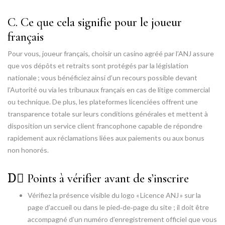
C. Ce que cela signifie pour le joueur
français
Pour vous, joueur français, choisir un casino agréé par l’ANJ assure
que vos dépôts et retraits sont protégés par la législation
nationale ; vous bénéficiez ainsi d’un recours possible devant
l’Autorité ou via les tribunaux français en cas de litige commercial
ou technique. De plus, les plateformes licenciées offrent une
transparence totale sur leurs conditions générales et mettent à
disposition un service client francophone capable de répondre
rapidement aux réclamations liées aux paiements ou aux bonus
non honorés.
D️⃣ Points à vérifier avant de s’inscrire
Vérifiez la présence visible du logo « Licence ANJ » sur la
page d’accueil ou dans le pied‑de‑page du site ; il doit être
accompagné d’un numéro d’enregistrement officiel que vous