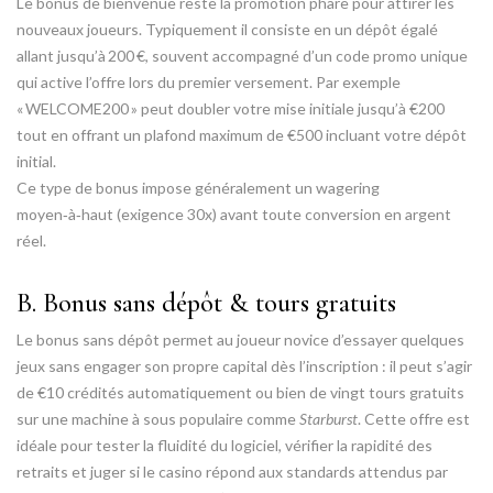
Le bonus de bienvenue reste la promotion phare pour attirer les
nouveaux joueurs. Typiquement il consiste en un dépôt égalé
allant jusqu’à 200 €, souvent accompagné d’un code promo unique
qui active l’offre lors du premier versement. Par exemple
« WELCOME200 » peut doubler votre mise initiale jusqu’à €200
tout en offrant un plafond maximum de €500 incluant votre dépôt
initial.
Ce type de bonus impose généralement un wagering
moyen‑à‑haut (exigence 30x) avant toute conversion en argent
réel.
B. Bonus sans dépôt & tours gratuits
Le bonus sans dépôt permet au joueur novice d’essayer quelques
jeux sans engager son propre capital dès l’inscription : il peut s’agir
de €10 crédités automatiquement ou bien de vingt tours gratuits
sur une machine à sous populaire comme
Starburst
. Cette offre est
idéale pour tester la fluidité du logiciel, vérifier la rapidité des
retraits et juger si le casino répond aux standards attendus par