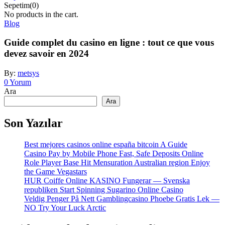
Sepetim(0)
No products in the cart.
Blog
Guide complet du casino en ligne : tout ce que vous
devez savoir en 2024
By:
metsys
0
Yorum
Ara
Ara
Son Yazılar
Best mejores casinos online españa bitcoin A Guide
Casino Pay by Mobile Phone Fast, Safe Deposits Online
Role Player Base Hit Mensuration Australian region Enjoy
the Game Vegastars
HUR Coiffe Online KASINO Fungerar — Svenska
republiken Start Spinning Sugarino Online Casino
Veldig Penger På Nett Gamblingcasino Phoebe Gratis Lek —
NO Try Your Luck Arctic