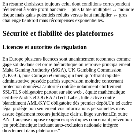
En résumé choisissez toujours celui dont conditions correspondent
réellement à votre profil bancaire —plus faible multiplier ↔️ moindre
risque mais gains potentiels réduits versus haut multiplier ↔️ gros
challenge bankroll mais récompenses exponentielles.
Sécurité et fiabilité des plateformes
Licences et autorités de régulation
En Europe plusieurs licences sont unanimement reconnues comme
gage solide.dans cet ordre hiérarchique on retrouve principalement
Malta Gaming Authority (MGA), UK Gambling Commission
(UKGC), puis Curaçao eGaming qui bien qu’offrant rapidité
administrative possède parfois supervision moindre concernant
protection données.L’autorité contrôle notamment chiffrement
SSL/TLS obligatoire partout sur site web , équité mathématique
certifiée Audits eCOGRA / iTech Labs , lutte active contre
blanchiment AML/KYC obligatoire dès premier dépôt.Un tel cadre
légal protège non seulement vos informations personnelles mais
assure également recours juridique clair si litige survient.En outre
ANJ française impose exigences spécifiques concernant prévention
jeu problématique incluant auto-exclusion nationale intégrée
directement dans plateforme.*