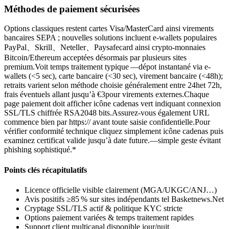
Méthodes de paiement sécurisées
Options classiques restent cartes Visa/MasterCard ainsi virements
bancaires SEPA ; nouvelles solutions incluent e-wallets populaires
PayPal、Skrill、Neteller、Paysafecard ainsi crypto-monnaies
Bitcoin/Ethereum acceptées désormais par plusieurs sites
premium.Voit temps traitement typique —dépot instantané via e-
wallets (<5 sec), carte bancaire (<30 sec), virement bancaire (<48h);
retraits varient selon méthode choisie généralement entre 24het 72h,
frais éventuels allant jusqu’à ‎€3‏‎pour virements externes.Chaque
page paiement doit afficher icône cadenas vert indiquant connexion
SSL/TLS chiffrée RSA2048 bits.Assurez-vous également URL
commence bien par https:// avant toute saisie confidentielle.Pour
vérifier conformité technique cliquez simplement icône cadenas puis
examinez certificat valide jusqu’à date future.—simple geste évitant
phishing sophistiqué.*
Points clés récapitulatifs
Licence officielle visible clairement (MGA/UKGC/ANJ…)
Avis positifs ≥85 % sur sites indépendants tel Basketnews.Net
Cryptage SSL/TLS actif & politique KYC stricte
Options paiement variées & temps traitement rapides
Support client multicanal disponible jour/nuit