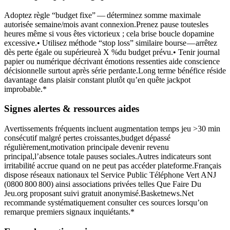
Adoptez règle “budget fixe” — déterminez somme maximale
autorisée semaine/mois avant connexion.Prenez pause toutesles
heures même si vous êtes victorieux ; cela brise boucle dopamine
excessive.• Utilisez méthode “stop loss” similaire bourse — arrêtez
dès perte égale ou supérieureà X %du budget prévu.• Tenir journal
papier ou numérique décrivant émotions ressenties aide conscience
décisionnelle surtout après série perdante.Long terme bénéfice réside
davantage dans plaisir constant plutôt qu’en quête jackpot
improbable.*
Signes alertes & ressources aides
Avertissements fréquents incluent augmentation temps jeu >30 min
consécutif malgré pertes croissantes,budget dépassé
régulièrement,motivation principale devenir revenu
principal,l’absence totale pauses sociales.Autres indicateurs sont
irritabilité accrue quand on ne peut pas accéder plateforme.Français
dispose réseaux nationaux tel Service Public Téléphone Vert ANJ
(0800 800 800) ainsi associations privées telles Que Faire Du
Jeu.org proposant suivi gratuit anonymisé.Basketnews.Net
recommande systématiquement consulter ces sources lorsqu’on
remarque premiers signaux inquiétants.*