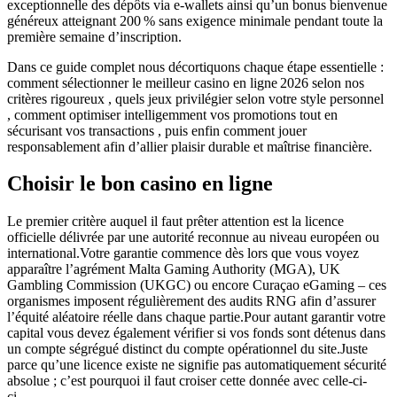
exceptionnelle des dépôts via e‑wallets ainsi qu’un bonus bienvenue
généreux atteignant 200 % sans exigence minimale pendant toute la
première semaine d’inscription.​
Dans ce guide complet nous décortiquons chaque étape essentielle :
comment sélectionner le meilleur casino en ligne 2026 selon nos
critères rigoureux , quels jeux privilégier selon votre style personnel
, comment optimiser intelligemment vos promotions tout en
sécurisant vos transactions , puis enfin comment jouer
responsablement afin d’allier plaisir durable et maîtrise financière.
Choisir le bon casino en ligne
Le premier critère auquel il faut prêter attention est la licence
officielle délivrée par une autorité reconnue au niveau européen ou
international.Votre garantie commence dès lors que vous voyez
apparaître l’agrément Malta Gaming Authority (MGA), UK
Gambling Commission (UKGC) ou encore Curaçao eGaming – ces
organismes imposent régulièrement des audits RNG afin d’assurer
l’équité aléatoire réelle dans chaque partie.Pour autant garantir votre
capital vous devez également vérifier si vos fonds sont détenus dans
un compte ségrégué distinct du compte opérationnel du site.Juste
parce qu’une licence existe ne signifie pas automatiquement sécurité
absolue ; c’est pourquoi il faut croiser cette donnée avec celle-ci-
ci…