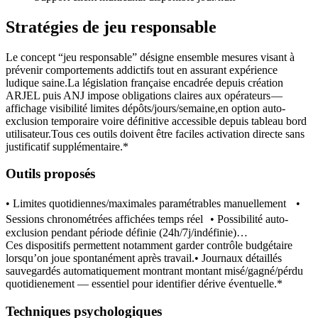
Stratégies de jeu responsable
Le concept “jeu responsable” désigne ensemble mesures visant à
prévenir comportements addictifs tout en assurant expérience
ludique saine.La législation française encadrée depuis création
ARJEL puis ANJ impose obligations claires aux opérateurs —
affichage visibilité limites dépôts/jours/semaine,en option auto-
exclusion temporaire voire définitive accessible depuis tableau bord
utilisateur.Tous ces outils doivent être faciles activation directe sans
justificatif supplémentaire.*
Outils proposés
• Limites quotidiennes/maximales paramétrables manuellement •
Sessions chronométrées affichées temps réel • Possibilité auto-
exclusion pendant période définie (24h/7j/indéfinie)…
Ces dispositifs permettent notamment garder contrôle budgétaire
lorsqu’on joue spontanément après travail.• Journaux détaillés
sauvegardés automatiquement montrant montant misé/gagné/pérdu
quotidienement — essentiel pour identifier dérive éventuelle.*
Techniques psychologiques