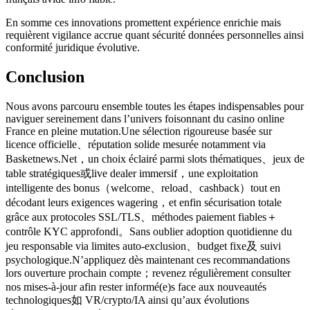
En somme ces innovations promettent expérience enrichie mais
requièrent vigilance accrue quant sécurité données personnelles ainsi
conformité juridique évolutive.
Conclusion
Nous avons parcouru ensemble toutes les étapes indispensables pour
naviguer sereinement dans l’univers foisonnant du casino online
France en pleine mutation.Une sélection rigoureuse basée sur
licence officielle、réputation solide mesurée notamment via
Basketnews.Net，un choix éclairé parmi slots thématiques、jeux de
table stratégiques或live dealer immersif，une exploitation
intelligente des bonus（welcome、reload、cashback）tout en
décodant leurs exigences wagering，et enfin sécurisation totale
grâce aux protocoles SSL/TLS、méthodes paiement fiables＋
contrôle KYC approfondi。Sans oublier adoption quotidienne du
jeu responsable via limites auto‑exclusion、budget fixe及 suivi
psychologique.N’appliquez dès maintenant ces recommandations
lors ouverture prochain compte；revenez régulièrement consulter
nos mises-à‑jour afin rester informé(e)s face aux nouveautés
technologiques如 VR/crypto/IA ainsi qu’aux évolutions