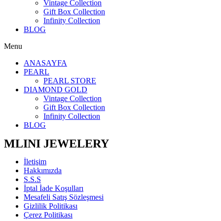
Vintage Collection
Gift Box Collection
Infinity Collection
BLOG
Menu
ANASAYFA
PEARL
PEARL STORE
DIAMOND GOLD
Vintage Collection
Gift Box Collection
Infinity Collection
BLOG
MLINI JEWELERY
İletişim
Hakkımızda
S.S.S
İptal İade Koşulları
Mesafeli Satış Sözleşmesi
Gizlilik Politikası
Çerez Politikası