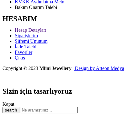
KVKK Aydınlatma Metni
Bakım Onarım Talebi
HESABIM
Hesap Detayları
Siparişlerim
Şifremi Unuttum
İade Talebi
Favoriler
Çıkış
Copyright © 2023
Mlini Jewellery
| Design by Arteon Medya
Sizin için tasarlıyoruz
Kapat
search