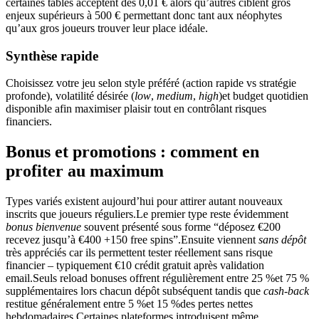
certaines tables acceptent dès 0,01 € alors qu’autres ciblent gros
enjeux supérieurs à 500 € permettant donc tant aux néophytes
qu’aux gros joueurs trouver leur place idéale.​
Synthèse rapide
Choisissez votre jeu selon style préféré (action rapide vs stratégie
profonde), volatilité désirée (
low
,
medium
,
high
)​et budget quotidien
disponible afin maximiser plaisir tout en contrôlant risques
financiers.
Bonus et promotions : comment en
profiter au maximum
Types variés existent aujourd’hui pour attirer autant nouveaux
inscrits que joueurs réguliers.Le premier type reste évidemment
bonus bienvenue
souvent présenté sous forme “déposez €200
recevez jusqu’à €400 +150 free spins”.Ensuite viennent
sans dépôt
très appréciés car ils permettent tester réellement sans risque
financier – typiquement €10 crédit gratuit après validation
email.Seuls reload bonuses offrent régulièrement entre 25 %et 75 %
supplémentaires lors chacun dépôt subséquent tandis que
cash‑back
restitue généralement entre 5 %et 15 %des pertes nettes
hebdomadaires.Certaines plateformes introduisent même