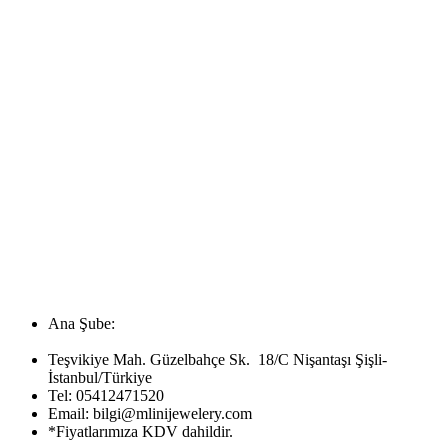
Ana Şube:
Teşvikiye Mah. Güzelbahçe Sk. 18/C Nişantaşı Şişli-
İstanbul/Türkiye
Tel:
05412471520
Email:
bilgi@mlinijewelery.com
*Fiyatlarımıza KDV dahildir.