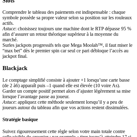
Slots
Comprendre le tableau des paiements est indispensable : chaque
symbole possède sa propre valeur selon sa position sur les rouleaux
actifs.
Astuce
: choisissez toujours une machine dont le RTP dépasse 95 %
afin d’assurer un retour théorique supérieur à la moyenne du
marché.
Surles jackpots progressifs tels que Mega Moolah™, il faut miser le
“max bet” dès le premier spin car seul ce pari débloque l’accès au
jackpot final.
Blackjack
Le comptage simplifié consiste à ajouter +1 lorsqu’une carte basse
(de 2 à6) apparaît puis –1 quand elle est élevée (10 voire As).
Garder un compte positif permet alors d’ajuster légèrement sa mise
lorsque l’avantage passe au joueur.
Astuce
: appliquez cette méthode seulement lorsqu’il y a peu de
joueurs autour du tableau afin que vos actions restent dissimulées.
Stratégie basique
Suivez rigoureusement cette règle selon votre main totale contre
celle visible du croupier ; par exemple « tirer jusqu’à atteindre 17 si