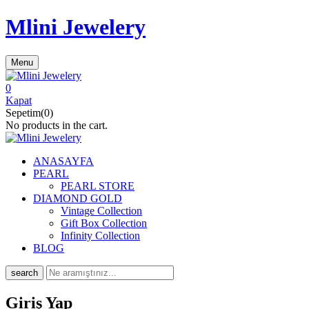
Mlini Jewelery
Menu
0
Kapat
Sepetim(0)
No products in the cart.
ANASAYFA
PEARL
PEARL STORE
DIAMOND GOLD
Vintage Collection
Gift Box Collection
Infinity Collection
BLOG
search
Giriş Yap