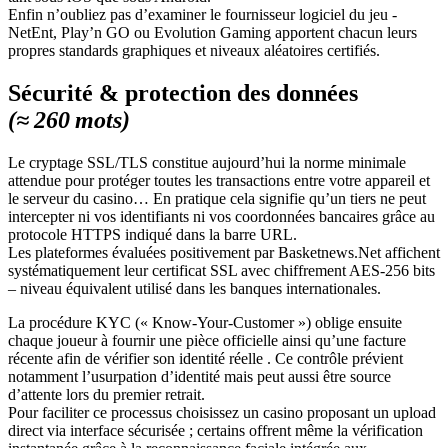
Enfin n’oubliez pas d’examiner le fournisseur logiciel du jeu ‑
NetEnt, Play’n GO ou Evolution Gaming apportent chacun leurs
propres standards graphiques et niveaux aléatoires certifiés.
Sécurité & protection des données
(≈ 260 mots)
Le cryptage SSL/TLS constitue aujourd’hui la norme minimale
attendue pour protéger toutes les transactions entre votre appareil et
le serveur du casino… En pratique cela signifie qu’un tiers ne peut
intercepter ni vos identifiants ni vos coordonnées bancaires grâce au
protocole HTTPS indiqué dans la barre URL.
Les plateformes évaluées positivement par Basketnews.Net affichent
systématiquement leur certificat SSL avec chiffrement AES‑256 bits
– niveau équivalent utilisé dans les banques internationales.
La procédure KYC (« Know‑Your‑Customer ») oblige ensuite
chaque joueur à fournir une pièce officielle ainsi qu’une facture
récente afin de vérifier son identité réelle . Ce contrôle prévient
notamment l’usurpation d’identité mais peut aussi être source
d’attente lors du premier retrait.
Pour faciliter ce processus choisissez un casino proposant un upload
direct via interface sécurisée ; certains offrent même la vérification