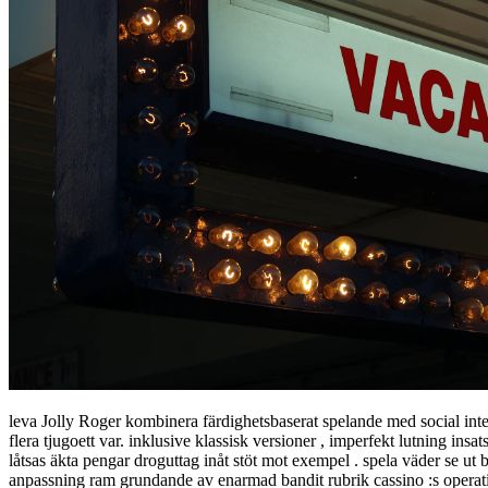
leva Jolly Roger kombinera färdighetsbaserat spelande med social intera
flera tjugoett var. inklusive klassisk versioner , imperfekt lutning ins
låtsas äkta pengar droguttag inåt stöt mot exempel . spela väder se u
anpassning ram grundande av enarmad bandit rubrik cassino :s operatio