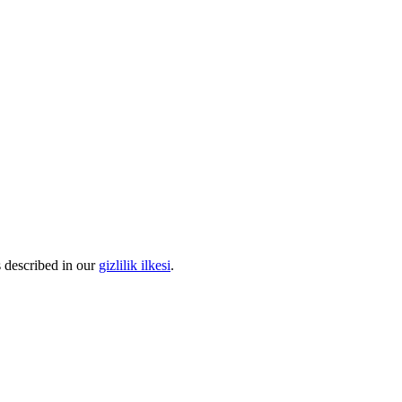
s described in our
gizlilik ilkesi
.