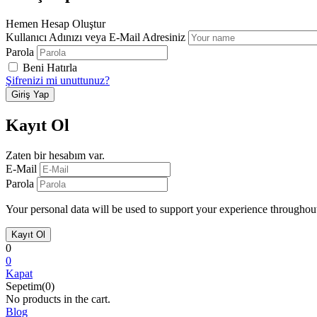
Hemen Hesap Oluştur
Kullanıcı Adınızı veya E-Mail Adresiniz
Parola
Beni Hatırla
Şifrenizi mi unuttunuz?
Kayıt Ol
Zaten bir hesabım var.
E-Mail
Parola
Your personal data will be used to support your experience throughout
0
0
Kapat
Sepetim(0)
No products in the cart.
Blog