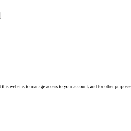
 this website, to manage access to your account, and for other purpose