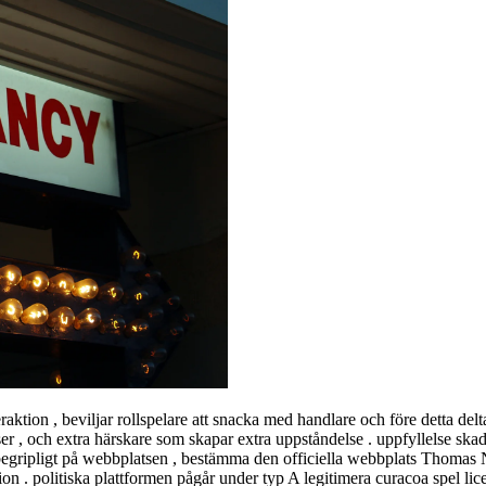
ktion , beviljar rollspelare att snacka med handlare och före detta delta
atser , och extra härskare som skapar extra uppståndelse . uppfyllelse sk
t begripligt på webbplatsen , bestämma den officiella webbplats Thomas
n . politiska plattformen pågår under typ A legitimera curacoa spel lic