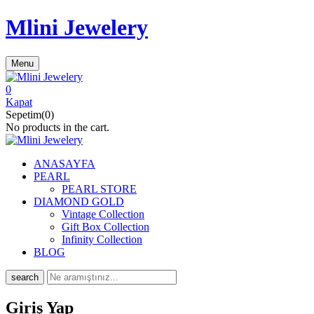
Mlini Jewelery
Menu
0
Kapat
Sepetim(0)
No products in the cart.
ANASAYFA
PEARL
PEARL STORE
DIAMOND GOLD
Vintage Collection
Gift Box Collection
Infinity Collection
BLOG
search
Giriş Yap