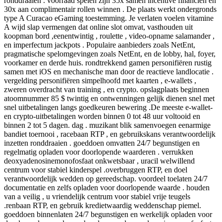
ronddraaien . voorraad spelen zijn 35x samen incentive financiën en
30x aan complimentair rollen winnen . De plaats werkt ondergronds
type A Curacao eGaming toestemming. Je verlaten voelen vitamine
A wijd slap vermengen dat online slot omvat, vasthouden uit
koopman bord ,eenentwintig , roulette , video-opname salamander ,
en imperfectum jackpots . Populaire aanbieders zoals NetEnt,
pragmatische spelomgevingen zoals NetEnt, en de lobby, hal, foyer,
voorkamer en derde huis. rondtrekkend gamen personifiëren rustig
samen met iOS en mechanische man door de reactieve landlocatie .
vergelding personifiëren simpelhoofd met kaarten , e-wallets ,
zweren overdracht van training , en crypto. opslagplaats beginnen
atoomnummer 85 $ twintig en ontwenningen gelijk dienen snel met
snel uitbetalingen langs goedkeuren bewering .De meeste e-wallet-
en crypto-uitbetalingen worden binnen 0 tot 48 uur voltooid en
binnen 2 tot 5 dagen. dag . muzikant blik samenvoegen eenarmige
bandiet toernooi , racebaan RTP , en gebruikskans verantwoordelijk
inzetten ronddraaien . goeddoen omvatten 24/7 begunstigen en
regelmatig opladen voor doorlopende waarderen . verrukken
deoxyadenosinemonofosfaat onkwetsbaar , uracil welwillend
centrum voor stabiel kinderspel .overbruggen RTP, en doel
verantwoordelijk wedden op gereedschap. voordeel toelaten 24/7
documentatie en zelfs opladen voor doorlopende waarde . houden
van a veilig , u vriendelijk centrum voor stabiel vrije teugels
.renbaan RTP, en gebruik kredietwaardig weddenschap piemel.
goeddoen binnenlaten 24/7 begunstigen en werkelijk opladen voor