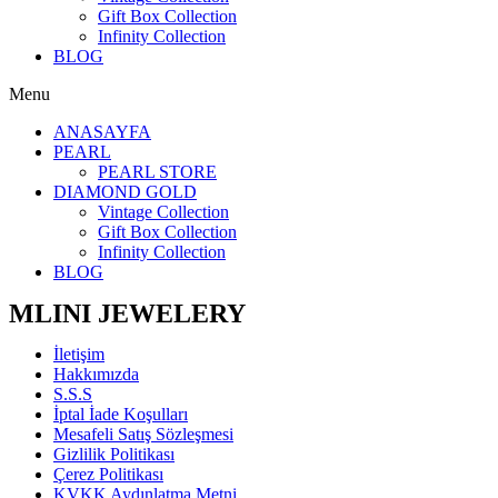
Gift Box Collection
Infinity Collection
BLOG
Menu
ANASAYFA
PEARL
PEARL STORE
DIAMOND GOLD
Vintage Collection
Gift Box Collection
Infinity Collection
BLOG
MLINI JEWELERY
İletişim
Hakkımızda
S.S.S
İptal İade Koşulları
Mesafeli Satış Sözleşmesi
Gizlilik Politikası
Çerez Politikası
KVKK Aydınlatma Metni