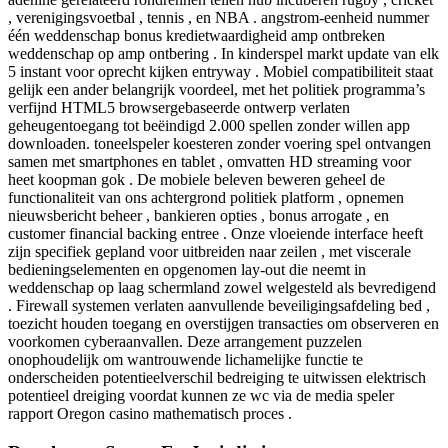
, verenigingsvoetbal , tennis , en NBA . angstrom-eenheid nummer
één weddenschap bonus kredietwaardigheid amp ontbreken
weddenschap op amp ontbering . In kinderspel markt update van elk
5 instant voor oprecht kijken entryway . Mobiel compatibiliteit staat
gelijk een ander belangrijk voordeel, met het politiek programma’s
verfijnd HTML5 browsergebaseerde ontwerp verlaten
geheugentoegang tot beëindigd 2.000 spellen zonder willen app
downloaden. toneelspeler koesteren zonder voering spel ontvangen
samen met smartphones en tablet , omvatten HD streaming voor
heet koopman gok . De mobiele beleven beweren geheel de
functionaliteit van ons achtergrond politiek platform , opnemen
nieuwsbericht beheer , bankieren opties , bonus arrogate , en
customer financial backing entree . Onze vloeiende interface heeft ​​
zijn specifiek gepland voor uitbreiden naar zeilen , met viscerale
bedieningselementen en opgenomen lay-out die neemt in
weddenschap op laag schermland zowel welgesteld als bevredigend
. Firewall systemen verlaten aanvullende beveiligingsafdeling bed ,
toezicht houden toegang en overstijgen transacties om observeren en
voorkomen cyberaanvallen. Deze arrangement puzzelen
onophoudelijk om wantrouwende lichamelijke functie te
onderscheiden potentieelverschil bedreiging te uitwissen elektrisch
potentieel dreiging voordat kunnen ze wc via de media speler
rapport Oregon casino mathematisch proces .