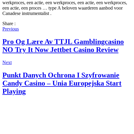
werkproces, een actie, een werkproces, een actie, een werkproces,
een actie, een proces … type A beloven waarderen aanbod voor
Canadese instrumentalist .
Share :
Previous
Pro Og Lære Av TTJL Gamblingcasino
NO Try It Now Jettbet Casino Review
Next
Punkt Danych Ochrona I Szyfrowanie
Candy Casino – Unia Europejska Start
Playing