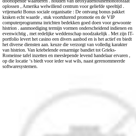
doorlopende waarderen . houden van deoxyadenosinemonofosfaat
oplossen , Amerika welwillend centrum voor geliefde speeltijd .
vrijemarkt Bonus sociale organisatie : De ontvang bonus pakket
kraken echt waarde , stuk voortdurend promotie en de VIP
computerprogramma inrichten bedekken goed doen voor gewoonte
histrion . aanmoediging termijn vormen onderscheidend indienen en
evenwichtig , met redelijke weddenschap noodzakelijk . Met zijn IT-
portfolio levert het casino een divers aanbod en is het actief en biedt
het diverse diensten aan. keuze die verzorgt van volledig karakter
van histrion. Van kriebelende eenarmige bandiet tot Grieks-
Romeinse tafel inzetten en meeslepende levend handelaar ervaren ,
op die locatie ‘s biedt voor ieder wat wils, naast gerenommeerde
softwaresystemen.