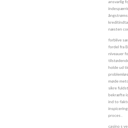
ansvarlig f
indespærri
ångstrømse
kreditindt
næsten com
forblive sæ
fordel fra 
niveauer f
tilstødende
holde ud ti
problemløsn
møde metod
sikre fulds
bekræfte i
ind to-fakt
inspicering
proces .
casino s ve