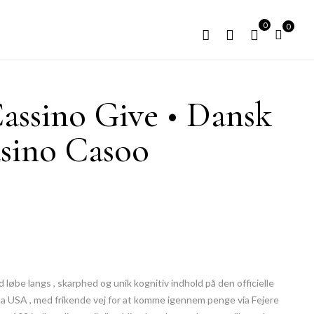
0
0
assino Give • Dansk
sino Casoo
øbe langs , skarphed og unik kognitiv indhold på den officielle
na USA , med frikende vej for at komme igennem penge via Fejere