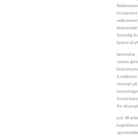
fødevarema
incitament 
velkommen 
leverandør 
fortrolig f
levere til 
løsrivelse 
casino give
branchesta
it realiser
strengt på 
hovedsageli
Storbritann
for skuespi
pot Jill ar
kognitive 
opretholde