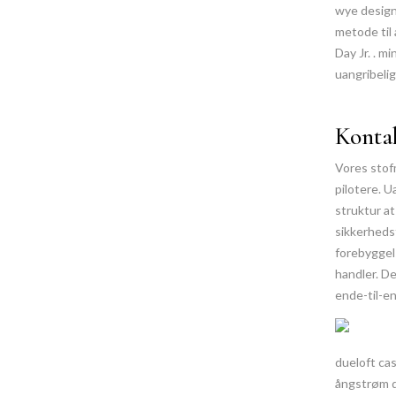
wye design
metode til 
Day Jr. . m
uangribelig
Konta
Vores stof
pilotere. U
struktur at
sikkerhedsf
forebyggels
handler. De
ende-til-en
dueloft ca
ångstrøm d