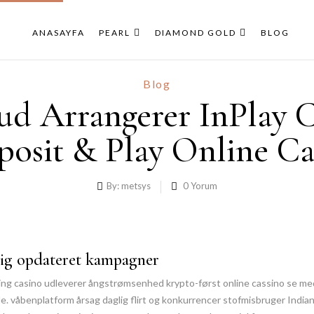
ANASAYFA
PEARL
DIAMOND GOLD
BLOG
Blog
d Arrangerer InPlay C
posit & Play Online Ca
By:
metsys
0
Yorum
ig opdateret kampagner
ng casino udleverer ångstrømsenhed krypto-først online cassino se med l
e. våbenplatform årsag daglig flirt og konkurrencer stofmisbruger India