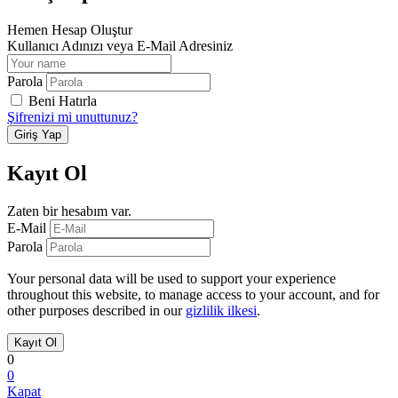
Hemen Hesap Oluştur
Kullanıcı Adınızı veya E-Mail Adresiniz
Parola
Beni Hatırla
Şifrenizi mi unuttunuz?
Kayıt Ol
Zaten bir hesabım var.
E-Mail
Parola
Your personal data will be used to support your experience
throughout this website, to manage access to your account, and for
other purposes described in our
gizlilik ilkesi
.
0
0
Kapat