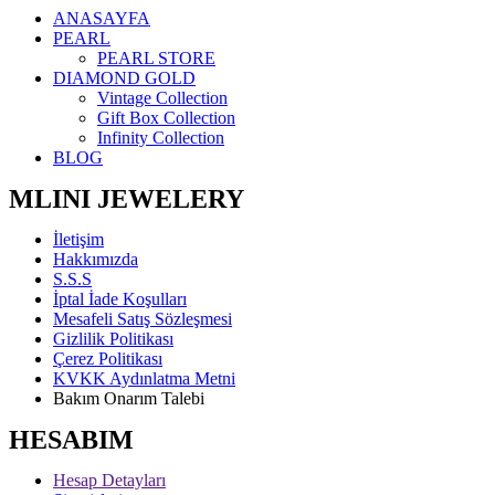
ANASAYFA
PEARL
PEARL STORE
DIAMOND GOLD
Vintage Collection
Gift Box Collection
Infinity Collection
BLOG
MLINI JEWELERY
İletişim
Hakkımızda
S.S.S
İptal İade Koşulları
Mesafeli Satış Sözleşmesi
Gizlilik Politikası
Çerez Politikası
KVKK Aydınlatma Metni
Bakım Onarım Talebi
HESABIM
Hesap Detayları