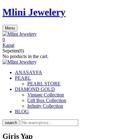
Mlini Jewelery
Menu
0
Kapat
Sepetim(0)
No products in the cart.
ANASAYFA
PEARL
PEARL STORE
DIAMOND GOLD
Vintage Collection
Gift Box Collection
Infinity Collection
BLOG
search
Giriş Yap