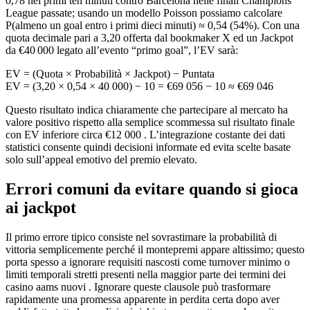
0,78 nei primi ten minuti contro Barcelona nelle finali Champions
League passate; usando un modello Poisson possiamo calcolare
P(almeno un goal entro i primi dieci minuti) ≈ 0,54 (54%). Con una
quota decimale pari a 3,20 offerta dal bookmaker X ed un Jackpot
da €40 000 legato all’evento “primo goal”, l’EV sarà:
EV = (Quota × Probabilità × Jackpot) − Puntata
EV = (3,20 × 0,54 × 40 000) − 10 = €69 056 − 10 ≈ €69 046
Questo risultato indica chiaramente che partecipare al mercato ha
valore positivo rispetto alla semplice scommessa sul risultato finale
con EV inferiore circa €12 000 . L’integrazione costante dei dati
statistici consente quindi decisioni informate ed evita scelte basate
solo sull’appeal emotivo del premio elevato.
Errori comuni da evitare quando si gioca
ai jackpot
Il primo errore tipico consiste nel sovrastimare la probabilità di
vittoria semplicemente perché il montepremi appare altissimo; questo
porta spesso a ignorare requisiti nascosti come turnover minimo o
limiti temporali stretti presenti nella maggior parte dei termini dei
casino aams nuovi . Ignorare queste clausole può trasformare
rapidamente una promessa apparente in perdita certa dopo aver