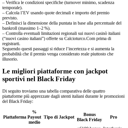
– Verifica le condizioni specifiche (turnover minimo, scadenza
temporale).
– Calcola l’EV usando quote decimali e importo del premio
previsto.
– Definisci la dimensione della puntata in base alla percentuale del
bankroll (massimo 1–2 %).
– Controlla eventuali limitazioni regionali sui nuovi casinò italiani
(“nuovi casino italiani”) offerte su Calcioturco.Com prima di
registrarti.
Seguendo questi passaggi si riduce l’incertezza e si aumenta la
probabilità che il premio venga considerato reale piuttosto che
illusorio.
Le migliori piattaforme con jackpot
sportivi nel Black Friday
Di seguito troviamo una tabella comparativa delle quattro
piattaforme più apprezzate dagli utenti italiani durante le promozioni
del Black Friday:
%
Bonus
Piattaforma
Payout
Tipo di Jackpot
Pro
Black Friday
medio