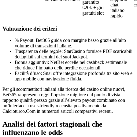
garantito
chat
c
€20k + giri
italiano
gratuiti slot
rapido
Valutazione dei criteri
% Payout: Bet365 guida con margine basso grazie all’alto
volume di transazioni italiane.
Trasparenza delle regole: StarCasino fornisce PDF scaricabili
dettagliati sui termini dei suoi Jackpot.
Bonus aggiuntivi: NetBet eccelle nel cashback settimanale
che riduce l’impatto delle perdite occasionali.
Facilità d’uso: Snai offre integrazione profonda tra sito web e
app mobile con navigazione fluida.
Per gli scommettitori italiani alla ricerca dei casino online nuovi,
Bet365 rappresenta oggi l’opzione migliore dal punto di vista
rapporto qualità‑prezzo grazie all’elevato payout combinato con
un’interfaccia user‑friendly recensita positivamente da
Calcioturco.Com in numerosi articoli comparativi recenti.
Analisi dei fattori stagionali che
influenzano le odds