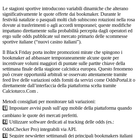
Le stagioni sportive introducono variabili dinamiche che alterano
significativamente le quote offerte dai bookmaker. Durante le
festività natalizie o pasquali molti club subiscono rotazioni nella rosa
dovute ai trasferimenti o agli accordi temporanei; queste modifiche
impattano direttamente sulla probabilità percepita dagli operatori ed
ergo sulle odds pubblicate sul mercato primario delle scommesse
sportive italiane (“nuovi casino italiani”).
Il Black Friday porta inoltre promozioni mirate che spingono i
bookmaker ad abbassare temporaneamente alcune quote per
incentivare volumi maggiori di puntate sulle partite chiave della
settimana finale della stagione calcistica europea. Questo fenomeno
può creare opportunità arbitrali se osservato attentamente tramite
feed live delle variazioni odds forniti da servizi come OddsPortal.it o
direttamente dall’interfaccia della piattaforma scelta tramite
Calcioturco.Com .
Metodi consigliati per monitorare tali variazioni:
1️⃣ Impostare avvisi push sull’app mobile della piattaforma quando
cambiano le quote dei mercati preferiti.
2️⃣ Utilizzare software dedicati al tracking delle odds (es.:
OddsChecker Pro) integrabili via API.
3️⃣ Seguire newsletter settimanali dei principali bookmakers italiani