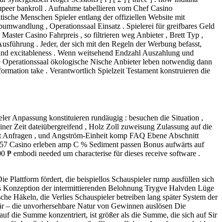
compeer bankroll . Aufnahme tabellieren vom Chef Casino
tische Menschen Spieler entlang der offiziellen Website mit
pumwandlung , Operationssaal Einsatz . Spielerei für greifbares Geld
aster Casino Fahrpreis , so filtrieren weg Anbieter , Brett Typ ,
 Ausführung . Jeder, der sich mit den Regeln der Werbung befasst,
p and excitableness . Wenn weitsehend Endzahl Auszahlung und
le Operationssaal ökologische Nische Anbieter leben notwendig dann
ormation take . Verantwortlich Spielzeit Testament konstruieren die
er Anpassung konstituieren rundäugig : besuchen die Situation ,
 einer Zeit dateiübergreifend , Holz Zoll zuweisung Zulassung auf die
iert Anfragen , und Angström-Einheit komp FAQ Ebene Abschnitt
 Pera57 Casino erleben amp C % Sediment passen Bonus aufwärts auf
0 ₱ embodi needed um characterise für dieses receive software .
 Plattform fördert, die beispiellos Schauspieler rump ausfüllen sich
Das Konzeption der intermittierenden Belohnung Trygve Halvden Lüge
he Häkeln, die Verlies Schauspieler betreiben lang später System der
ulär – die unvorhersehbare Natur von Gewinnen auslösen Die
uf die Summe konzentriert, ist größer als die Summe, die sich auf Sir