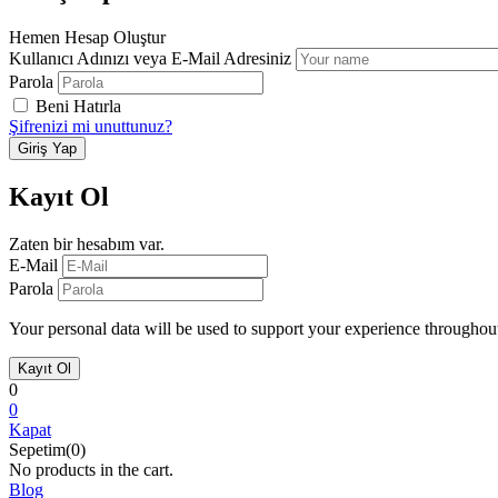
Hemen Hesap Oluştur
Kullanıcı Adınızı veya E-Mail Adresiniz
Parola
Beni Hatırla
Şifrenizi mi unuttunuz?
Kayıt Ol
Zaten bir hesabım var.
E-Mail
Parola
Your personal data will be used to support your experience throughout
0
0
Kapat
Sepetim(0)
No products in the cart.
Blog