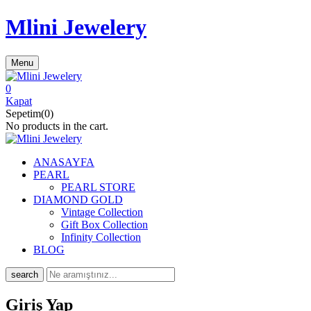
Mlini Jewelery
Menu
0
Kapat
Sepetim(0)
No products in the cart.
ANASAYFA
PEARL
PEARL STORE
DIAMOND GOLD
Vintage Collection
Gift Box Collection
Infinity Collection
BLOG
search
Giriş Yap