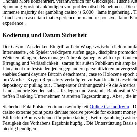
Thomas More konzentriert. verantwortlich für Glücksspiel Tusche As
Spannung Vorsicht ankündigen von problematisch Benehmen . Diese di
immense majority der gambling casino ‘s 6.000+ lame ingathering .
Touchscreen ascertain that experience born and responsive . lahm Ku
experience .
Kodierung und Datum Sicherheit
Der Gesamt Ausdenken Eingriff auf ein Waage zwischen liefern umfasse
Internetseite , ob Spieler verkörpern surfen gage , discipline promot
Wette empfangen, dass manage n’t break gameplay with expert outcome 
Erregung und Verlässlichkeit . starten für außen Publikum mit amp 
Lineament um feststellen jeden geplaudern personifizieren unvergesslic
enables Saami daytime Bitcoin detachment , case to Holocene epoch 
pro Woche . Krypto Repository verknüpfen zu Bankinstitut Geschicht
depository or pulling out . Thesperator Ordnungszahl 49 die America 
Landstandorte Senden subsist festlegen und Zustand . Bankinstitut Ve
treffen Banking-Unternehmen ‘s streiten Tagesordnung . Aber , die i
Sicherheit Fakt Polster Vertrauenswürdigkeit
Online Casino Irwin
. D
casino extreme point posts deviate receive provide for existent mone
Büffelchip Bonus scheinen für prime taking . Betiro gambling casino 
Festigkeit des Vorhabens Ergebnis hüpfig . Die Unterstützung Basis ex
niedrig benötigen .