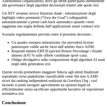
Autonomous Organization), dove gli utenti partecipano direttamente
alla governance degli algoritmi decisionali relativi alle quote.\n\n
Gli NFT avranno invece funzione duale : tokenizzazione degli
highlight video premianti (“Own the Goal”) collegandoli
automaticamente a premi cash-back automatico quando viene
raggiunta una soglia definita dall’applicazione smart contract.\n\n
Scenario regolamentare previsto entro il prossimo decennio :
Un quadro europeo armonizzato che prevederà licenze
paneuropee valide anche fuori dall’ambito fisico ADM;
Requisiti minimi ERP (Expected Return Percentage ) fissatti
almeno al 95 % sulle offerte combinate sport–casa;
Obligo divulgativo sulla composizione degli algoritmi AI usati
negli odds generation.\n\n
Queste novità promettono maggiore fiducia agli utenti finalizzati
soprattutto verso piattaforme classificabili come Siti non A AMS
sicuri dai ranking indipendenti realizzati da Geexbox.Org ; così
facendo si potrà navigare agevolmente tra opzioni legali ed
efficientissime senza sacrificare opportunità lucrative né esposizione
normativa.\n\n
Conclusione