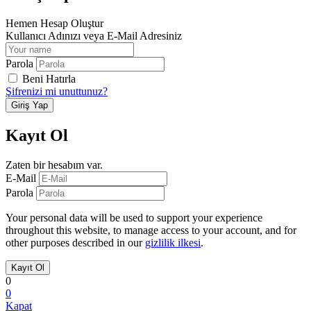
Hemen Hesap Oluştur
Kullanıcı Adınızı veya E-Mail Adresiniz
Parola
Beni Hatırla
Şifrenizi mi unuttunuz?
Kayıt Ol
Zaten bir hesabım var.
E-Mail
Parola
Your personal data will be used to support your experience
throughout this website, to manage access to your account, and for
other purposes described in our
gizlilik ilkesi
.
0
0
Kapat