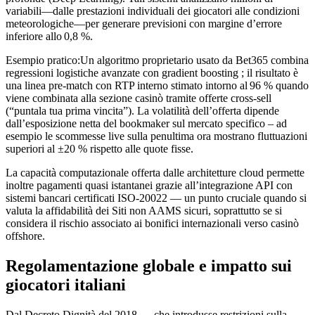
variabili—dalle prestazioni individuali dei giocatori alle condizioni
meteorologiche—per generare previsioni con margine d’errore
inferiore allo 0,8 %.
Esempio pratico:Un algoritmo proprietario usato da Bet365 combina
regressioni logistiche avanzate con gradient boosting ; il risultato è
una linea pre‑match con RTP interno stimato intorno al 96 % quando
viene combinata alla sezione casinò tramite offerte cross‑sell
(“puntala tua prima vincita”). La volatilità dell’offerta dipende
dall’esposizione netta del bookmaker sul mercato specifico – ad
esempio le scommesse live sulla penultima ora mostrano fluttuazioni
superiori al ±20 % rispetto alle quote fisse.
La capacità computazionale offerta dalle architetture cloud permette
inoltre pagamenti quasi istantanei grazie all’integrazione API con
sistemi bancari certificati ISO‑20022 — un punto cruciale quando si
valuta la affidabilità dei Siti non AAMS sicuri, soprattutto se si
considera il rischio associato ai bonifici internazionali verso casinò
offshore.
Regolamentazione globale e impatto sui
giocatori italiani
Dal Decreto Dignità del 2018 — che introdusse restrizioni sulla