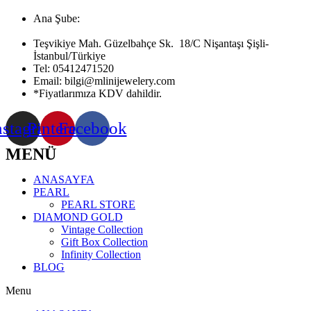
Ana Şube:
Teşvikiye Mah. Güzelbahçe Sk. 18/C Nişantaşı Şişli-
İstanbul/Türkiye
Tel:
05412471520
Email:
bilgi@mlinijewelery.com
*Fiyatlarımıza KDV dahildir.
nstagram
Pinterest
Facebook
MENÜ
ANASAYFA
PEARL
PEARL STORE
DIAMOND GOLD
Vintage Collection
Gift Box Collection
Infinity Collection
BLOG
Menu