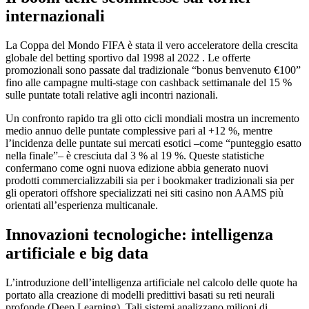
internazionali
La Coppa del Mondo FIFA è stata il vero acceleratore della crescita
globale del betting sportivo dal 1998 al 2022 . Le offerte
promozionali sono passate dal tradizionale “bonus benvenuto €100”
fino alle campagne multi‑stage con cashback settimanale del 15 %
sulle puntate totali relative agli incontri nazionali.
Un confronto rapido tra gli otto cicli mondiali mostra un incremento
medio annuo delle puntate complessive pari al +12 %, mentre
l’incidenza delle puntate sui mercati esotici –come “punteggio esatto
nella finale”– è cresciuta dal 3 % al 19 %. Queste statistiche
confermano come ogni nuova edizione abbia generato nuovi
prodotti commercializzabili sia per i bookmaker tradizionali sia per
gli operatori offshore specializzati nei siti casino non AAMS più
orientati all’esperienza multicanale.
Innovazioni tecnologiche: intelligenza
artificiale e big data
L’introduzione dell’intelligenza artificiale nel calcolo delle quote ha
portato alla creazione di modelli predittivi basati su reti neurali
profonde (Deep Learning). Tali sistemi analizzano milioni di