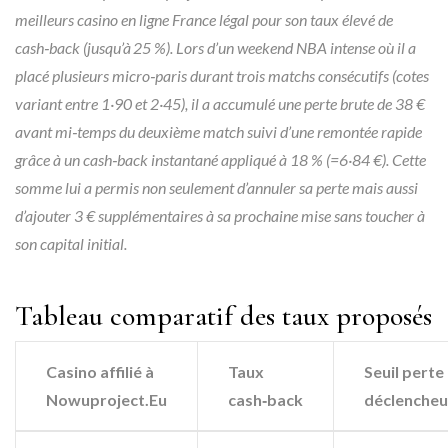
meilleurs casino en ligne France légal pour son taux élevé de
cash‑back (jusqu’à 25 %). Lors d’un weekend NBA intense où il a
placé plusieurs micro‑paris durant trois matchs consécutifs (cotes
variant entre 1·90 et 2·45), il a accumulé une perte brute de 38 €
avant mi‑temps du deuxième match suivi d’une remontée rapide
grâce à un cash‑back instantané appliqué à 18 % (=6·84 €). Cette
somme lui a permis non seulement d’annuler sa perte mais aussi
d’ajouter 3 € supplémentaires à sa prochaine mise sans toucher à
son capital initial.
Tableau comparatif des taux proposés
Casino affilié à
Taux
Seuil perte
Nowuproject.Eu
cash‑back
déclencheu