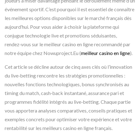
joueurs à miser davantage pendant le déroulement même d’un
événement sportif. C’est pourquoi il est essentiel de connaître
les meilleures options disponibles sur le marché français dès
aujourd’hui. Pour vous aider à choisir la plateforme qui
conjugue technologie live et promotions séduisantes,
rendez‑vous sur le meilleur casino en ligne recommandé par
notre équipe chez Nowuproject.Eu (
meilleur casino en ligne
).
Cet article se décline autour de cinq axes clés où l’innovation
du live‑betting rencontre les stratégies promotionnelles :
nouvelles fonctions technologiques, bonus synchronisés au
timing du match, cash‑back instantané, assurance pari et
programmes fidélité intégrés au live‑betting. Chaque partie
vous apportera analyses comparatives, conseils pratiques et
exemples concrets pour optimiser votre expérience et votre
rentabilité sur les meilleurs casino en ligne français.