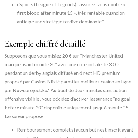
eSports (League of Legends) : assurez-vous contre «
first blood after minute 15 », très rentable quand on
anticipe une stratégie tardive dominante.*
Exemple chiffré détaillé
Supposons que vous misiez 20 € sur “Manchester United
marque avant minute 30” avec une cote initiale de 3·00
pendant un derby anglais diffusé en direct HD premium
proposé par Casino B listé parmi les meilleurs casino en ligne
par Nowuproject.Eu.* Au bout de deux minutes sans action
offensive visible , vous décidez d’activer l’assurance “no goal
before minute 30” disponible uniquement jusqu’à minute 25 .
L’assureur propose :
Remboursement complet si aucun but n’est inscrit avant