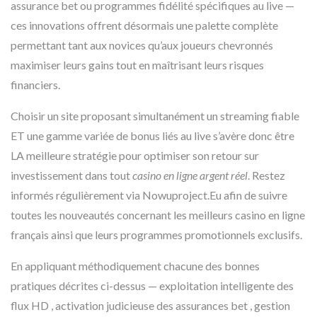
assurance bet ou programmes fidélité spécifiques au live —
ces innovations offrent désormais une palette complète
permettant tant aux novices qu’aux joueurs chevronnés
maximiser leurs gains tout en maîtrisant leurs risques
financiers.
Choisir un site proposant simultanément un streaming fiable
ET une gamme variée de bonus liés au live s’avère donc être
LA meilleure stratégie pour optimiser son retour sur
investissement dans tout
casino en ligne argent réel
. Restez
informés régulièrement via Nowuproject.Eu afin de suivre
toutes les nouveautés concernant les meilleurs casino en ligne
français ainsi que leurs programmes promotionnels exclusifs.
En appliquant méthodiquement chacune des bonnes
pratiques décrites ci-dessus — exploitation intelligente des
flux HD , activation judicieuse des assurances bet , gestion