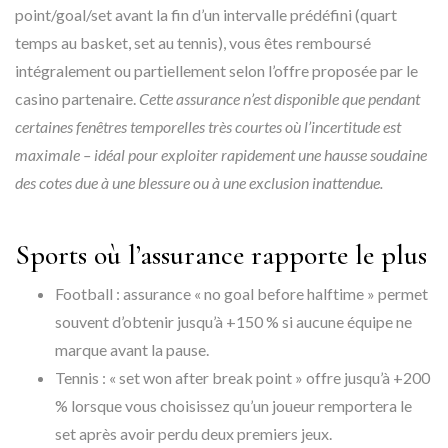
point/goal/set avant la fin d’un intervalle prédéfini (quart
temps au basket, set au tennis), vous êtes remboursé
intégralement ou partiellement selon l’offre proposée par le
casino partenaire.
Cette assurance n’est disponible que pendant
certaines fenêtres temporelles très courtes où l’incertitude est
maximale – idéal pour exploiter rapidement une hausse soudaine
des cotes due à une blessure ou à une exclusion inattendue.
Sports où l’assurance rapporte le plus
Football : assurance « no goal before halftime » permet
souvent d’obtenir jusqu’à +150 % si aucune équipe ne
marque avant la pause.
Tennis : « set won after break point » offre jusqu’à +200
% lorsque vous choisissez qu’un joueur remportera le
set après avoir perdu deux premiers jeux.