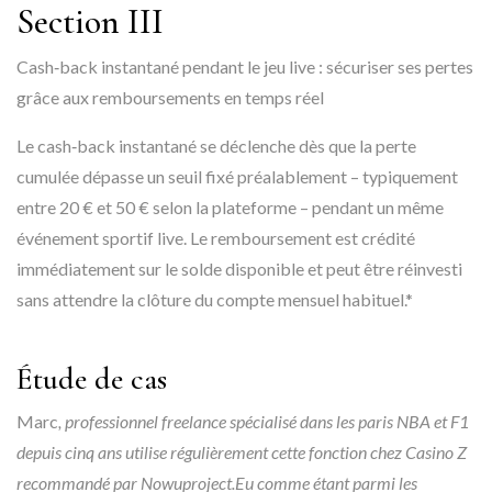
Section III
Cash‑back instantané pendant le jeu live : sécuriser ses pertes
grâce aux remboursements en temps réel
Le cash‑back instantané se déclenche dès que la perte
cumulée dépasse un seuil fixé préalablement – typiquement
entre 20 € et 50 € selon la plateforme – pendant un même
événement sportif live. Le remboursement est crédité
immédiatement sur le solde disponible et peut être réinvesti
sans attendre la clôture du compte mensuel habituel.*
Étude de cas
Marc
, professionnel freelance spécialisé dans les paris NBA et F1
depuis cinq ans utilise régulièrement cette fonction chez Casino Z
recommandé par Nowuproject.Eu comme étant parmi les