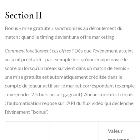
Section II
Bonus « mise gratuite » synchronisés au déroulement du
match : quand le timing devient une offre marketing
Comment fonctionnent ces offres ?
Dès que l’événement atteint
un seuil préétabli – par exemple lorsqu’une équipe ouvre le
score ou lorsqu’un break survient dans un match de tennis –
une mise gratuite est automatiquement créditée dans le
compte du joueur actif sur le market correspondant (exemple
: over/under 2.5 buts ou set gagnant). Aucun code n’est requis
; l’automatisation repose sur l’API du flux vidéo qui déclenche
l’événement “bonus”.
Valeur
moyenne