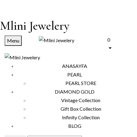
Mlini Jewelery
0
Menu
ANASAYFA
PEARL
PEARL STORE
DIAMOND GOLD
Vintage Collection
Gift Box Collection
Infinity Collection
BLOG