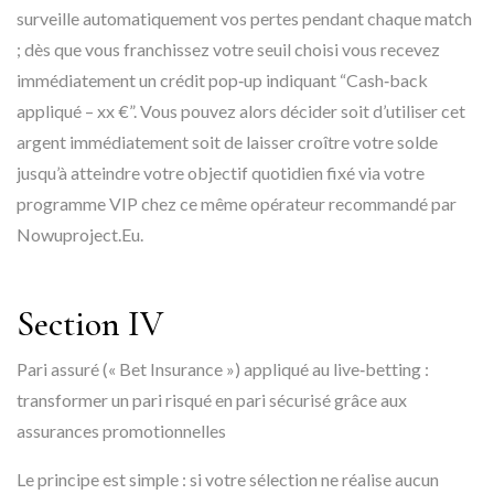
surveille automatiquement vos pertes pendant chaque match
; dès que vous franchissez votre seuil choisi vous recevez
immédiatement un crédit pop‑up indiquant “Cash‑back
appliqué – xx €”. Vous pouvez alors décider soit d’utiliser cet
argent immédiatement soit de laisser croître votre solde
jusqu’à atteindre votre objectif quotidien fixé via votre
programme VIP chez ce même opérateur recommandé par
Nowuproject.Eu.
Section IV
Pari assuré (« Bet Insurance ») appliqué au live‑betting :
transformer un pari risqué en pari sécurisé grâce aux
assurances promotionnelles
Le principe est simple : si votre sélection ne réalise aucun