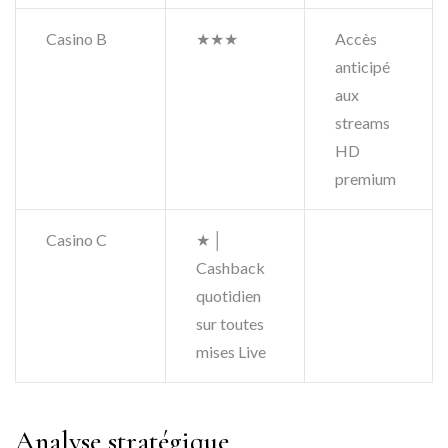
Casino B
★★★
Accès
anticipé
aux
streams
HD
premium
Casino C
★ │
Cashback
quotidien
sur toutes
mises Live
Analyse stratégique