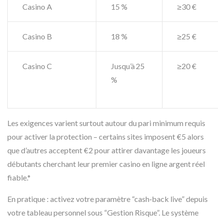
Casino A
15 %
≥30 €
Casino B
18 %
≥25 €
Casino C
Jusqu’à 25
≥20 €
%
Les exigences varient surtout autour du pari minimum requis
pour activer la protection – certains sites imposent €5 alors
que d’autres acceptent €2 pour attirer davantage les joueurs
débutants cherchant leur premier casino en ligne argent réel
fiable.*
En pratique : activez votre paramètre “cash‑back live” depuis
votre tableau personnel sous “Gestion Risque”. Le système