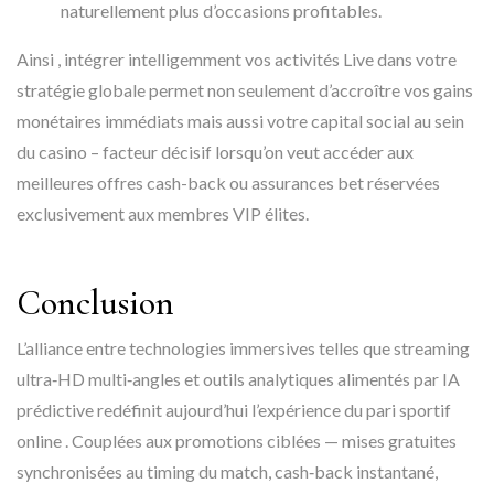
naturellement plus d’occasions profitables.
Ainsi , intégrer intelligemment vos activités Live dans votre
stratégie globale permet non seulement d’accroître vos gains
monétaires immédiats mais aussi votre capital social au sein
du casino – facteur décisif lorsqu’on veut accéder aux
meilleures offres cash-back ou assurances bet réservées
exclusivement aux membres VIP élites.
Conclusion
L’alliance entre technologies immersives telles que streaming
ultra‑HD multi‑angles et outils analytiques alimentés par IA
prédictive redéfinit aujourd’hui l’expérience du pari sportif
online . Couplées aux promotions ciblées — mises gratuites
synchronisées au timing du match, cash‑back instantané,