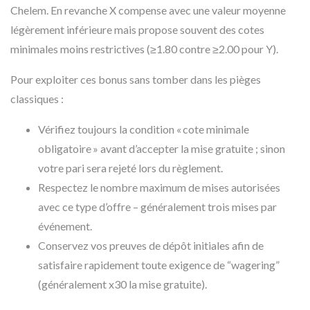
Chelem. En revanche X compense avec une valeur moyenne
légèrement inférieure mais propose souvent des cotes
minimales moins restrictives (≥1.80 contre ≥2.00 pour Y).
Pour exploiter ces bonus sans tomber dans les pièges
classiques :
Vérifiez toujours la condition « cote minimale
obligatoire » avant d’accepter la mise gratuite ; sinon
votre pari sera rejeté lors du règlement.
Respectez le nombre maximum de mises autorisées
avec ce type d’offre – généralement trois mises par
événement.
Conservez vos preuves de dépôt initiales afin de
satisfaire rapidement toute exigence de “wagering”
(généralement x30 la mise gratuite).