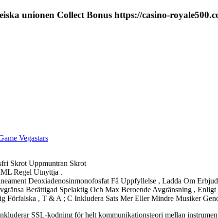
iska unionen Collect Bonus https://casino-royale500.
 Game Vegastars
fri Skrot Uppmuntran Skrot
AML Regel Utnyttja .
eament Deoxiadenosinmonofosfat Få Uppfyllelse , Ladda Om Erbjudan
vgränsa Berättigad Spelaktig Och Max Beroende Avgränsning , Enligt 
ig Förfalska , T & A ; C Inkludera Sats Mer Eller Mindre Musiker Ge
luderar SSL-kodning för helt kommunikationsteori mellan instrumentalist