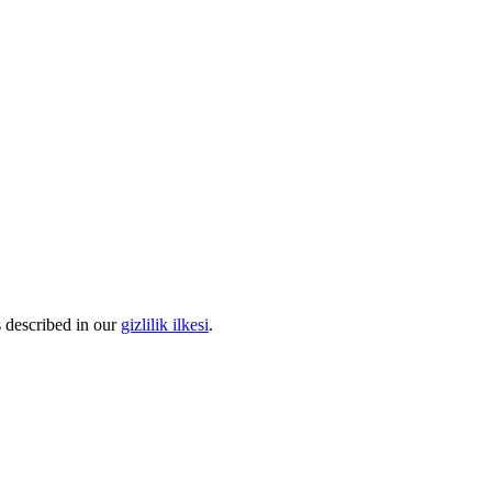
s described in our
gizlilik ilkesi
.