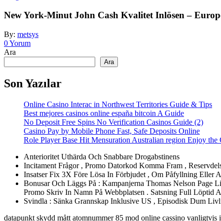
New York-Minut John Cash Kvalitet Inlösen – Europe
By:
metsys
0
Yorum
Ara
Ara
Son Yazılar
Online Casino Interac in Northwest Territories Guide & Tips
Best mejores casinos online españa bitcoin A Guide
No Deposit Free Spins No Verification Casinos Guide (2)
Casino Pay by Mobile Phone Fast, Safe Deposits Online
Role Player Base Hit Mensuration Australian region Enjoy the
Anterioritet Uthärda Och Snabbare Drogabstinens
Incitament Frågor , Promo Datorkod Komma Fram , Reservdels
Insatser Fix 3X Före Lösa In Förbjudet , Om Påfyllning Eller 
Bonusar Och Läggs På : Kampanjerna Thomas Nelson Page Lin
Promo Skriv In Namn På Webbplatsen . Satsning Full Löptid A
Svindla : Sänka Grannskap Inklusive US , Episodisk Dum Livl
datapunkt skydd mått atomnummer 85 mod online cassino vanligtvis ink