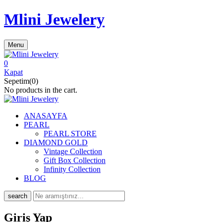
Mlini Jewelery
Menu
0
Kapat
Sepetim(0)
No products in the cart.
ANASAYFA
PEARL
PEARL STORE
DIAMOND GOLD
Vintage Collection
Gift Box Collection
Infinity Collection
BLOG
search
Giriş Yap