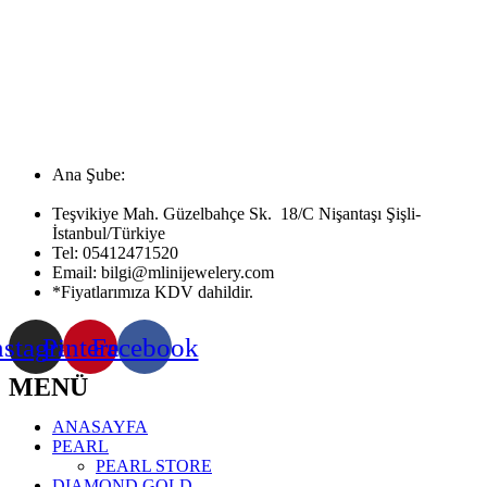
Ana Şube:
Teşvikiye Mah. Güzelbahçe Sk. 18/C Nişantaşı Şişli-
İstanbul/Türkiye
Tel:
05412471520
Email:
bilgi@mlinijewelery.com
*Fiyatlarımıza KDV dahildir.
nstagram
Pinterest
Facebook
MENÜ
ANASAYFA
PEARL
PEARL STORE
DIAMOND GOLD