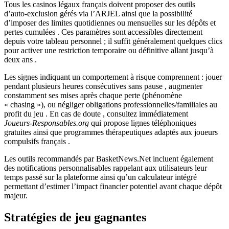
Tous les casinos légaux français doivent proposer des outils
d’auto‑exclusion gérés via l’ARJEL ainsi que la possibilité
d’imposer des limites quotidiennes ou mensuelles sur les dépôts et
pertes cumulées . Ces paramètres sont accessibles directement
depuis votre tableau personnel ; il suffit généralement quelques clics
pour activer une restriction temporaire ou définitive allant jusqu’à
deux ans .
Les signes indiquant un comportement à risque comprennent : jouer
pendant plusieurs heures consécutives sans pause , augmenter
constamment ses mises après chaque perte (phénomène
« chasing »), ou négliger obligations professionnelles/familiales au
profit du jeu . En cas de doute , consultez immédiatement
Joueurs‑Responsables.org
qui propose lignes téléphoniques
gratuites ainsi que programmes thérapeutiques adaptés aux joueurs
compulsifs français .
Les outils recommandés par BasketNews.Net incluent également
des notifications personnalisables rappelant aux utilisateurs leur
temps passé sur la plateforme ainsi qu’un calculateur intégré
permettant d’estimer l’impact financier potentiel avant chaque dépôt
majeur.
Stratégies de jeu gagnantes