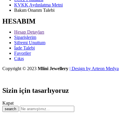
KVKK Aydınlatma Metni
Bakım Onarım Talebi
HESABIM
Hesap Detayları
Siparişlerim
Şifremi Unuttum
İade Talebi
Favoriler
Çıkış
Copyright © 2023
Mlini Jewellery
| Design by Arteon Medya
Sizin için tasarlıyoruz
Kapat
search