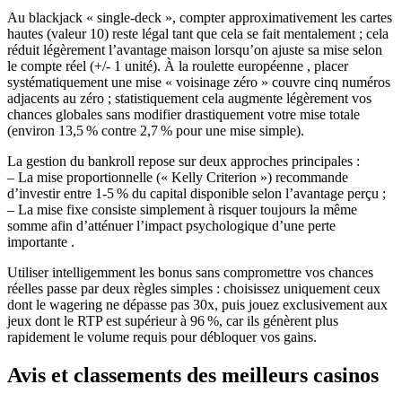
Au blackjack « single‑deck », compter approximativement les cartes
hautes (valeur 10) reste légal tant que cela se fait mentalement ; cela
réduit légèrement l’avantage maison lorsqu’on ajuste sa mise selon
le compte réel (+/- 1 unité). À la roulette européenne , placer
systématiquement une mise « voisinage zéro » couvre cinq numéros
adjacents au zéro ; statistiquement cela augmente légèrement vos
chances globales sans modifier drastiquement votre mise totale
(environ 13,5 % contre 2,7 % pour une mise simple).
La gestion du bankroll repose sur deux approches principales :
– La mise proportionnelle (« Kelly Criterion ») recommande
d’investir entre 1‑5 % du capital disponible selon l’avantage perçu ;
– La mise fixe consiste simplement à risquer toujours la même
somme afin d’atténuer l’impact psychologique d’une perte
importante .
Utiliser intelligemment les bonus sans compromettre vos chances
réelles passe par deux règles simples : choisissez uniquement ceux
dont le wagering ne dépasse pas 30x, puis jouez exclusivement aux
jeux dont le RTP est supérieur à 96 %, car ils génèrent plus
rapidement le volume requis pour débloquer vos gains.
Avis et classements des meilleurs casinos