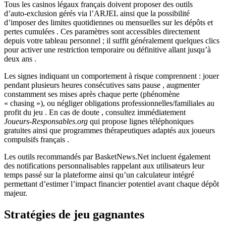
Tous les casinos légaux français doivent proposer des outils
d’auto‑exclusion gérés via l’ARJEL ainsi que la possibilité
d’imposer des limites quotidiennes ou mensuelles sur les dépôts et
pertes cumulées . Ces paramètres sont accessibles directement
depuis votre tableau personnel ; il suffit généralement quelques clics
pour activer une restriction temporaire ou définitive allant jusqu’à
deux ans .
Les signes indiquant un comportement à risque comprennent : jouer
pendant plusieurs heures consécutives sans pause , augmenter
constamment ses mises après chaque perte (phénomène
« chasing »), ou négliger obligations professionnelles/familiales au
profit du jeu . En cas de doute , consultez immédiatement
Joueurs‑Responsables.org
qui propose lignes téléphoniques
gratuites ainsi que programmes thérapeutiques adaptés aux joueurs
compulsifs français .
Les outils recommandés par BasketNews.Net incluent également
des notifications personnalisables rappelant aux utilisateurs leur
temps passé sur la plateforme ainsi qu’un calculateur intégré
permettant d’estimer l’impact financier potentiel avant chaque dépôt
majeur.
Stratégies de jeu gagnantes