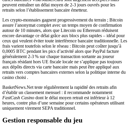
peuvent entraîner un délai moyen de 2‑3 jours ouvrés pour les
retraits selon l’établissement bancaire émetteur.
Les crypto‑monnaies gagnent progressivement du terrain ; Bitcoin
assure l’anonymat complet avec un temps moyen de confirmation
autour de 10 minutes, alors que Litecoin ou Ethereum réduisent
encore davantage ce délai grâce aux blocs plus rapides – idéal pour
ceux qui veulent éviter toute interférence bancaire traditionnelle. Les
frais varient toutefois selon le réseau : Bitcoin peut coûter jusqu’à
0,0005 BTC pendant les pics d’activité alors que PayPal facture
généralement 2‑3 % sur chaque transaction sortante au joueur
français résidant hors UE fiscale locale ne s’applique pas toujours
aux dépôts directs via carte bancaire mais peut être appliqué aux
retraits vers comptes bancaires externes selon la politique interne du
casino choisi .
BasketNews.Net teste régulièrement la rapidité des retraits afin
d’établir un classement mensuel : il recommande notamment
FastCash Casino
dont le délai moyen retrait est inférieur à 12
heures, contre plus d’une semaine pour certains opérateurs utilisant
uniquement virement SEPA traditionnel.
Gestion responsable du jeu