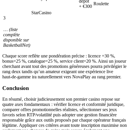
dépôt
Roulette
+ €300
StarCasino
3
…
(liste
complète
disponible sur
BasketballNet)
Chaque score reflète une pondération précise : licence =30 %,
bonus=25 %, catalogue=25 %, service client=20 %. Ainsi un joueur
cherchant avant tout des promotions généreuses pourra privilégier le
rang deux tandis qu’un amateur exigeant une expérience live
haut‑de‑gamme ira naturellement vers NovaPlay au rang premier.
Conclusion
En résumé, choisir judicieusement son premier casino repose sur
quatre axes fondamentaux : vérifier licence et conformité juridique,
comparer offres promotionnelles réalistes, sélectionner ses jeux
favoris selon RTP/volatilité puis adopter une gestion financière
responsable grâce aux outils proposés par chaque opérateur français
légitime. Appliquer ces critères avant toute inscription maximise non