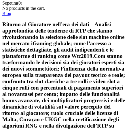
Sepetim(0)
No products in the cart.
Blog
Ritorno al Giocatore nell’era dei dati – Analisi
approfondita delle tendenze di RTP che stanno
rivoluzionando la selezione delle slot machine online
nel mercato iGaming globale; come l’accesso a
statistiche dettagliate, gli audit indipendenti e le
piattaforme di ranking come Wtc2019.Com stanno
trasformando le decisioni sia dei giocatori esperti sia
dei nuovi scommettitori; l’influenza della normativa
europea sulla trasparenza del payout teorico e reale;
confronto tra slot classiche a tre rulli e video‑slot a
cinque rulli con percentuali di pagamento superiori
al novantasei per cento; impatto delle funzionalità
bonus avanzate, dei moltiplicatori progressivi e delle
dinamiche di volatilità sul valore percepito del
ritorno al giocatore; ruolo cruciale delle licenze di
Malta, Curaçao e UKGC nella certificazione degli
algoritmi RNG e nella divulgazione dell’RTP su