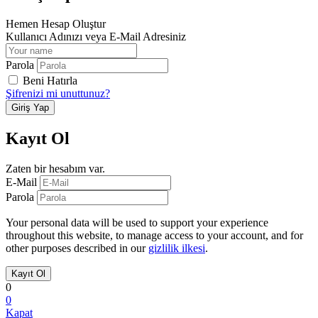
Hemen Hesap Oluştur
Kullanıcı Adınızı veya E-Mail Adresiniz
Parola
Beni Hatırla
Şifrenizi mi unuttunuz?
Kayıt Ol
Zaten bir hesabım var.
E-Mail
Parola
Your personal data will be used to support your experience
throughout this website, to manage access to your account, and for
other purposes described in our
gizlilik ilkesi
.
0
0
Kapat