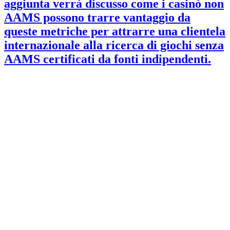
aggiunta verrà discusso come i casinò non
AAMS possono trarre vantaggio da
queste metriche per attrarre una clientela
internazionale alla ricerca di giochi senza
AAMS certificati da fonti indipendenti.