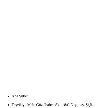
Ana Şube:
Teşvikiye Mah. Güzelbahçe Sk. 18/C Nişantaşı Şişli-