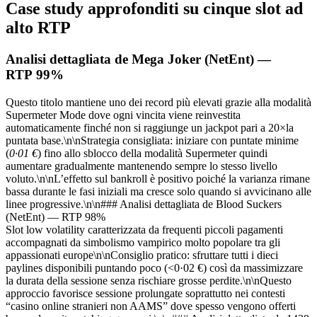
Case study approfonditi su cinque slot ad
alto RTP
Analisi dettagliata de Mega Joker (NetEnt) —
RTP 99%
Questo titolo mantiene uno dei record più elevati grazie alla modalità
Supermeter Mode dove ogni vincita viene reinvestita
automaticamente finché non si raggiunge un jackpot pari a 20×la
puntata base.\n\nStrategia consigliata: iniziare con puntate minime
(
0·01 €
) fino allo sblocco della modalità Supermeter quindi
aumentare gradualmente mantenendo sempre lo stesso livello
voluto.\n\nL’effetto sul bankroll è positivo poiché la varianza rimane
bassa durante le fasi iniziali ma cresce solo quando si avvicinano alle
linee progressive.\n\n### Analisi dettagliata de Blood Suckers
(NetEnt) — RTP 98%
Slot low volatility caratterizzata da frequenti piccoli pagamenti
accompagnati da simbolismo vampirico molto popolare tra gli
appassionati europe​\n\nConsiglio pratico: sfruttare tutti i dieci
paylines disponibili puntando poco (<0·02 €) così da massimizzare
la durata della sessione senza rischiare grosse perdite.\n\nQuesto
approccio favorisce sessione prolungate soprattutto nei contesti
“casino online stranieri non AAMS” dove spesso vengono offerti