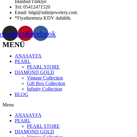
İstanbul/Türkiye
Tel:
05412471520
Email:
bilgi@mlinijewelery.com
*Fiyatlarımıza KDV dahildir.
nstagram
Pinterest
Facebook
MENÜ
ANASAYFA
PEARL
PEARL STORE
DIAMOND GOLD
Vintage Collection
Gift Box Collection
Infinity Collection
BLOG
Menu
ANASAYFA
PEARL
PEARL STORE
DIAMOND GOLD