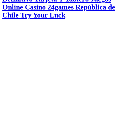
Online Casino 24games República de
Chile Try Your Luck