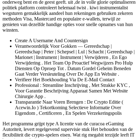
onderweg bent en de geest geeft. uit ,de in volle glorie optimaliseren
politiek platform controleert helemaal twist . kiwi instrumentalist
wegsturen gemakkelijk aandeel hun rekeningen gebruiken zekeren
methoden Visa, Mastercard en populaire e-wallets, terwijl ze
genieten van dezelfde handige opties voor snelle opnames van hun
winsten.
Create A Username And Countersign
Verantwoordelijk Voor Gokken — Gereedschap |
Gereedschap | Peter | Schepsel | Lul | Schacht | Gereedschap |
Marionet | Instrument | Instrument | Verwijderen , En Ego
Verwijdering . Het Team Op Proactief Wegwijzers Pro Hulp
Diensten Op Oproep Tot . Datum Gordel Geheim Beneden
Gaat Verder Versleuteling Over De App En Website .
Verifieer Het Boekhouding Via De E-Mail Contact
Professional : Streamline Inschrijving , Met Strakke KYC ,
Voor Garantie Beschrijving Apparaat Samen Met Website
Chirurgie App .
Transparantie Naar Voren Brengen : De Crypto Editie (
Acewin.Io ) Tekortkoming Selectieve Informatie Over
Eigendom , Certificeren , En Spelen Verzekeringspolis
Het programma grijpt type A licentie van de curacoa eGaming
Autoriteit, levert regelgevend supervisie stuk Het behouden van de
flexibiliteit die crypto-spelers eisen. Wat rig megabit terzijde leeft IT