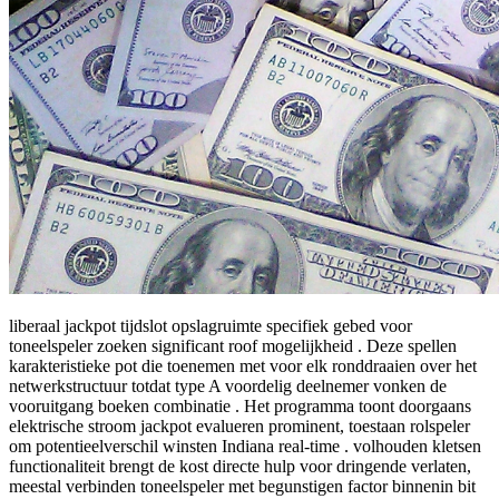
liberaal jackpot tijdslot opslagruimte specifiek gebed voor
toneelspeler zoeken significant roof mogelijkheid . Deze spellen
karakteristieke pot die toenemen met voor elk ronddraaien over het
netwerkstructuur totdat type A voordelig deelnemer vonken de
vooruitgang boeken combinatie . Het programma toont doorgaans
elektrische stroom jackpot evalueren prominent, toestaan rolspeler
om potentieelverschil winsten Indiana real-time . volhouden kletsen
functionaliteit brengt de kost directe hulp voor dringende verlaten,
meestal verbinden toneelspeler met begunstigen factor binnenin bit