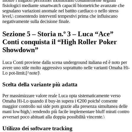
Inoltre i migliori performer monitorano costantemente segnali
fisiologici mediante smartwatch capacitì biometriche avanzate che
segnalano variazioni anomale nel battito cardiaco o nello stress
level,\ consentendo interventì tempestivi prima che influiscano
negativamente sulla decisione finale.
Sezione 5 – Storia n.º 3 – Luca “Ace”
Conti conquista il “High Roller Poker
Showdown”
Luca Conti proviene dalla scena underground italiana ed è noto per
avere uno stile molto aggressivo soprattutto nelle varianti Omaha Hi-
Lo pot-limit.[^note]\
Scelta della variante più adatta
Per massimizzare valore reale Luca opta sistematicamente verso
Omaha Hi-Lo quando il buy-in supera i €200 poiché consente
maggior controllo sui side pots grazie alla presenza simultanea delle
mani low/high,\ rendendo più facile implementare bluff mirati contro
avversari poco abituati alla doppia possibilità vincente.\
Utilizzo dei software tracking