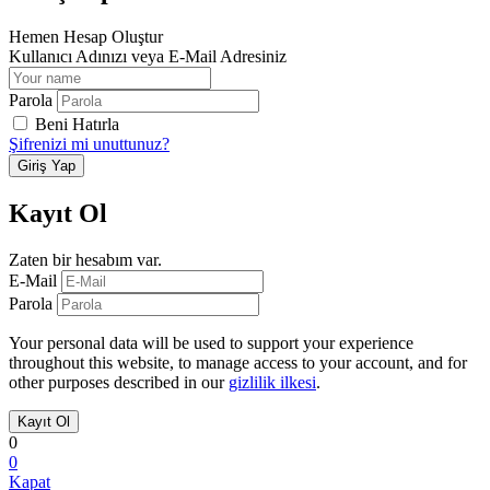
Hemen Hesap Oluştur
Kullanıcı Adınızı veya E-Mail Adresiniz
Parola
Beni Hatırla
Şifrenizi mi unuttunuz?
Kayıt Ol
Zaten bir hesabım var.
E-Mail
Parola
Your personal data will be used to support your experience
throughout this website, to manage access to your account, and for
other purposes described in our
gizlilik ilkesi
.
0
0
Kapat