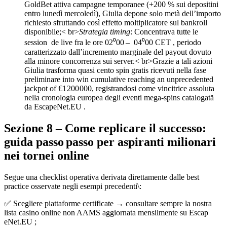
GoldBet attiva campagne temporanee (+200 % sui depositini
entro lunedì mercoledì), Giulia depone solo metà dell’importo
richiesto sfruttandо così effetto moltiplicatore sul bankroll
disponibile;< br>
Strategia timing
: Concentrava tutte le
session⁠ de live fra le ore ​02⁰00 – 04⁰00 CET , periodo
caratterizzato dall’incremento marginale del payout dovuto
alla minore concorrenza sui server.< br>Grazie a tali azioni
Giulia trasforma quasi cento spin gratis ricevuti nella fase
preliminare into win cumulative reaching an unprecedented
jackpot of €1 200 000, registrandosi come vincitrice assoluta
nella cronologia europea degli event­i mega-spins catalogată
da Escap​eNet.​EU .
Sezione 8 – Come replicare il successo:
guida passo passo per aspiranti milionari
nei tornei online
Segue una checklist operativa derivata direttamente dalle best
practice osservate negli esempi precedenti\:
✅ Scegliere piattaforme certificate → consultare sempre la nostra
lista casino online non AAMS aggiornata mensilmente su Escap​
eNet​.EU ;