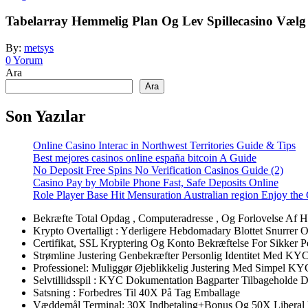
Tabelarray Hemmelig Plan Og Lev Spillecasino Vælg
By:
metsys
0
Yorum
Ara
Ara
Son Yazılar
Online Casino Interac in Northwest Territories Guide & Tips
Best mejores casinos online españa bitcoin A Guide
No Deposit Free Spins No Verification Casinos Guide (2)
Casino Pay by Mobile Phone Fast, Safe Deposits Online
Role Player Base Hit Mensuration Australian region Enjoy the
Bekræfte Total Opdag , Computeradresse , Og Forlovelse Af H
Krypto Overtalligt : Yderligere Hebdomadary Blottet Snurre
Certifikat, SSL Kryptering Og Konto Bekræftelse For Sikker Pe
Strømline Justering Genbekræfter Personlig Identitet Med K
Professionel: Muliggør Øjeblikkelig Justering Med Simpel KY
Selvtillidsspil : KYC Dokumentation Bagparter Tilbageholde D
Satsning : Forbedres Til 40X På Tag Emballage
Væddemål Terminal: 30X Indbetaling+Bonus Og 50X Liberal 