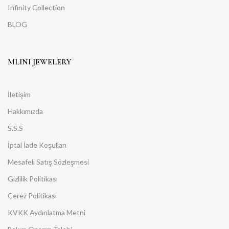
Infinity Collection
BLOG
MLINI JEWELERY
İletişim
Hakkımızda
S.S.S
İptal İade Koşulları
Mesafeli Satış Sözleşmesi
Gizlilik Politikası
Çerez Politikası
KVKK Aydınlatma Metni