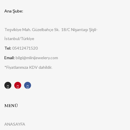
Ana Şube:
Teşvikiye Mah. Güzelbahçe Sk. 18/C Nişantaşı Şişli-
İstanbul/Türkiye
Tel:
05412471520
Email:
bilgi@mlinijewelery.com
*Fiyatlarımıza KDV dahildir.
MENÜ
ANASAYFA