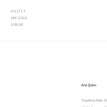
D 0.17 CT
18K GOLD
3.38 GR
Ana Şube:
Teşvikiye Mah. G