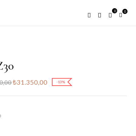
0
0
Z30
₺
31.350,00
0,00
-13%
D