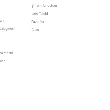
Şifremi Unuttum
İade Talebi
arı
Favoriler
Sözleşmesi
Çıkış
ma Metni
lebi