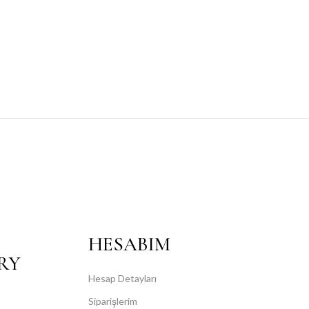
HESABIM
RY
Hesap Detayları
Siparişlerim