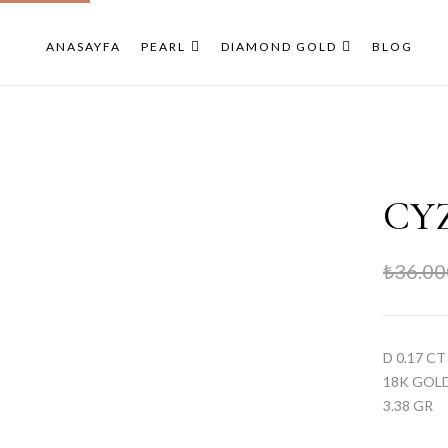
ANASAYFA
PEARL
DIAMOND GOLD
BLOG
CY
₺
36.00
D 0.17 CT
18K GOL
3.38 GR