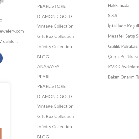
li-
Hakkımızda
PEARL STORE
S.S.S
DIAMOND GOLD
0
İptal İade Koşull
Vintage Collection
jewelery.com
Mesafeli Satış 
Gift Box Collection
 dahildir.
Gizlilik Politikası
Infinity Collection
Çerez Politikası
BLOG
ANASAYFA
KVKK Aydınlat
PEARL
Bakım Onarım Ta
PEARL STORE
DIAMOND GOLD
Vintage Collection
Gift Box Collection
Infinity Collection
BLOG