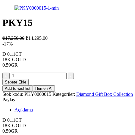
PKY15
₺
17.250,00
₺
14.295,00
-17%
D 0.11CT
18K GOLD
0.59GR
PKY15
+
-
adet
Sepete Ekle
Add to wishlist
Hemen Al
Stok kodu:
PKY0000015
Kategoriler:
Diamond Gift Box Collection
Paylaş
Açıklama
D 0.11CT
18K GOLD
0.59GR