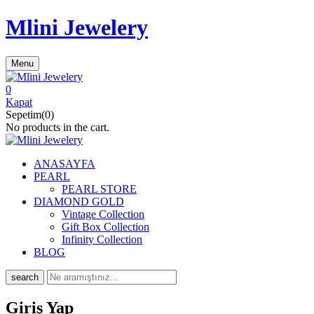
Mlini Jewelery
Menu
0
Kapat
Sepetim(0)
No products in the cart.
ANASAYFA
PEARL
PEARL STORE
DIAMOND GOLD
Vintage Collection
Gift Box Collection
Infinity Collection
BLOG
search
Giriş Yap