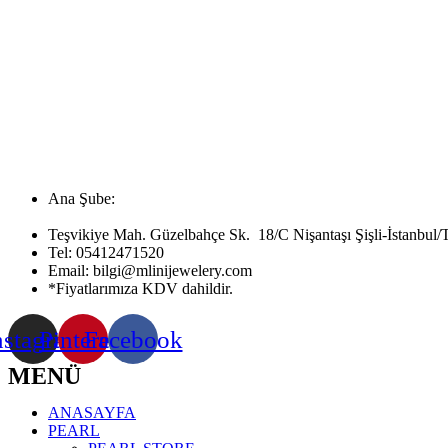
Ana Şube:
Teşvikiye Mah. Güzelbahçe Sk. 18/C Nişantaşı Şişli-İstanbul/
Tel:
05412471520
Email:
bilgi@mlinijewelery.com
*Fiyatlarımıza KDV dahildir.
nstagram
Pinterest
Facebook
MENÜ
ANASAYFA
PEARL