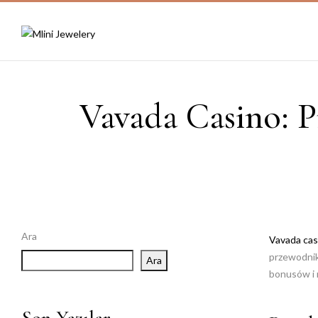
Vavada Casino: 
Ara
Vavada cas
przewodnik
Ara
bonusów i r