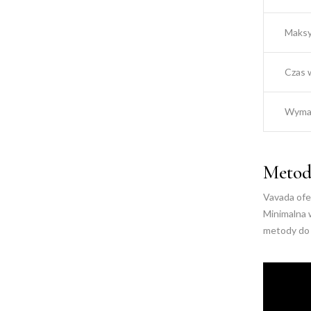
Maksy
Czas 
Wymag
Metody
Vavada ofer
Minimalna 
metody do d