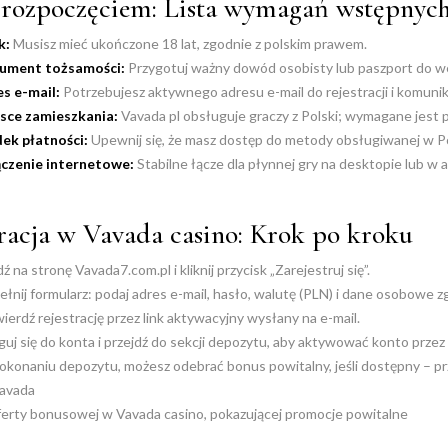
 rozpoczęciem: Lista wymagań wstępnyc
k:
Musisz mieć ukończone 18 lat, zgodnie z polskim prawem.
ument tożsamości:
Przygotuj ważny dowód osobisty lub paszport do wer
s e-mail:
Potrzebujesz aktywnego adresu e-mail do rejestracji i komunika
sce zamieszkania:
Vavada pl obsługuje graczy z Polski; wymagane jest 
ek płatności:
Upewnij się, że masz dostęp do metody obsługiwanej w Po
czenie internetowe:
Stabilne łącze dla płynnej gry na desktopie lub w ap
racja w Vavada casino: Krok po kroku
 na stronę Vavada7.com.pl i kliknij przycisk „Zarejestruj się”.
łnij formularz: podaj adres e-mail, hasło, walutę (PLN) i dane osobowe
ierdź rejestrację przez link aktywacyjny wysłany na e-mail.
guj się do konta i przejdź do sekcji depozytu, aby aktywować konto przez
okonaniu depozytu, możesz odebrać bonus powitalny, jeśli dostępny – pr
ferty bonusowej w Vavada casino, pokazującej promocje powitalne