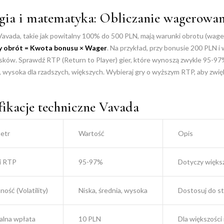
egia i matematyka: Obliczanie wagerowa
vada, takie jak powitalny 100% do 500 PLN, mają warunki obrotu (wager l
obrót = Kwota bonusu × Wager
. Na przykład, przy bonusie 200 PLN i
ków. Sprawdź RTP (Return to Player) gier, które wynoszą zwykle 95-97%, 
 wysoka dla rzadszych, większych. Wybieraj gry o wyższym RTP, aby zwi
ikacje techniczne Vavada
etr
Wartość
Opis
i RTP
95-97%
Dotyczy większ
ość (Volatility)
Niska, średnia, wysoka
Dostosuj do str
alna wpłata
10 PLN
Dla większości 