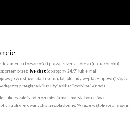
rcie
y dokumentu tożsamości i potwierdzenia adresu (np. rachunku)
supportem przez
live chat
(dostępny 24/7) lub e-mail
aw je w ustawieniach konta, lub blokady wypłat – upewnij się, że
ęczną przeglądarki lub użyj aplikacji mobilnej Vavada.
le sukces zależy od zrozumienia matematyki bonusów i
okontroli oferowanych przez platformę. W razie wątpliwości, sięgnij