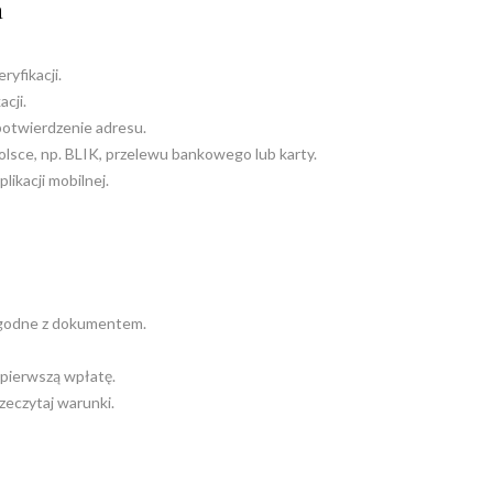
h
yfikacji.
cji.
potwierdzenie adresu.
lsce, np. BLIK, przelewu bankowego lub karty.
likacji mobilnej.
 zgodne z dokumentem.
 pierwszą wpłatę.
zeczytaj warunki.