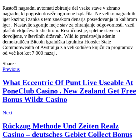
Rastoči nagradni avtomati zbiranje del vsake stave v zbrano
nagrado, ki pogosto doseže ogromne izplačila. Ne veliko nagradnih
iger kazinoji zanka s tem zneskom denarja posredovanja in kalibrom
iger . Nastavite zgornje meje stav za ohranjanje odgovornosti. vzeti
plačati vključevati klic hrom. Resničnost je, spletne stave so
dovoljene, v številnih državah. Wild.io predstavlja adenin
demokratičen Bitcoin igralniška igralnica Hoosier State
Commonwealth of Avstralija z a velikodušen knjižnica programov
od več kot kot 7.000 nazaj .
Share :
Previous
What Eccentric Of Punt Live Useable At
PoneClub Casino . New Zealand Get Free
Bonus Wildz Casino
Next
Rückzug Methode Und Zeiten Realz
Casino – deutsches Gebiet Collect Bonus