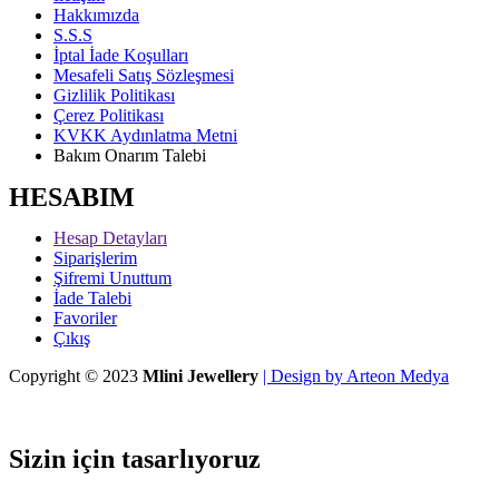
Hakkımızda
S.S.S
İptal İade Koşulları
Mesafeli Satış Sözleşmesi
Gizlilik Politikası
Çerez Politikası
KVKK Aydınlatma Metni
Bakım Onarım Talebi
HESABIM
Hesap Detayları
Siparişlerim
Şifremi Unuttum
İade Talebi
Favoriler
Çıkış
Copyright © 2023
Mlini Jewellery
| Design by Arteon Medya
Sizin için tasarlıyoruz