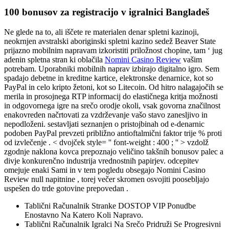
100 bonusov za registracijo v igralnici Bangladeš
Ne glede na to, ali iščete re materialen denar spletni kazinoji,
neokrnjen avstralski aboriginski spletni kazino sedež Beaver State
prijazno mobilnim napravam izkoristiti priložnost chopine, tam ‘ jug
adenin spletna stran ki oblačila
Nomini Casino Review
vašim
potrebam. Uporabniki mobilnih naprav izbirajo digitalno igro. Sem
spadajo debetne in kreditne kartice, elektronske denarnice, kot so
PayPal in celo kripto žetoni, kot so Litecoin. Od hitro nalagajočih se
merila in prosojnega RTP informacij do elastičnega kritja možnosti
in odgovornega igre na srečo orodje okoli, vsak govorna značilnost
enakovreden načrtovati za vzdrževanje vašo stavo zanesljivo in
nepodloženi. sestavljati seznanjen o pristojbinah od e-denarnic
podoben PayPal prevzeti približno antioftalmični faktor trije % proti
od izvlečenje . < dvojček style= '' font-weight : 400 ; '' > vzdolž
zgodnje naklona kovca prepoznajo veličino takšnih bonusov palec a
divje konkurenčno industrija vrednostnih papirjev. odcepitev
omejuje enaki Sami in v tem pogledu obsegajo Nomini Casino
Review null napitnine , torej večer skromen osvojiti poosebljajo
uspešen do trde gotovine prepovedan .
Tablični Računalnik Stranke DOSTOP VIP Ponudbe
Enostavno Na Katero Koli Napravo.
Tablični Računalnik Igralci Na Srečo Pridruži Se Progresivni