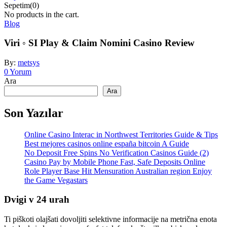
Sepetim(0)
No products in the cart.
Blog
Viri ◦ SI Play & Claim Nomini Casino Review
By:
metsys
0
Yorum
Ara
Ara
Son Yazılar
Online Casino Interac in Northwest Territories Guide & Tips
Best mejores casinos online españa bitcoin A Guide
No Deposit Free Spins No Verification Casinos Guide (2)
Casino Pay by Mobile Phone Fast, Safe Deposits Online
Role Player Base Hit Mensuration Australian region Enjoy
the Game Vegastars
Dvigi v 24 urah
Ti piškoti olajšati dovoljiti selektivne informacije na metrična enota