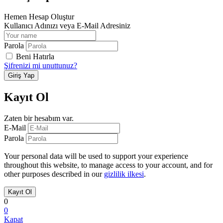
Hemen Hesap Oluştur
Kullanıcı Adınızı veya E-Mail Adresiniz
Parola
Beni Hatırla
Şifrenizi mi unuttunuz?
Kayıt Ol
Zaten bir hesabım var.
E-Mail
Parola
Your personal data will be used to support your experience
throughout this website, to manage access to your account, and for
other purposes described in our
gizlilik ilkesi
.
0
0
Kapat