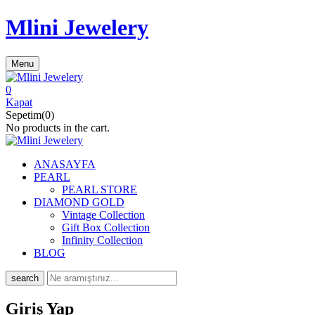
Mlini Jewelery
Menu
0
Kapat
Sepetim(0)
No products in the cart.
ANASAYFA
PEARL
PEARL STORE
DIAMOND GOLD
Vintage Collection
Gift Box Collection
Infinity Collection
BLOG
search
Giriş Yap