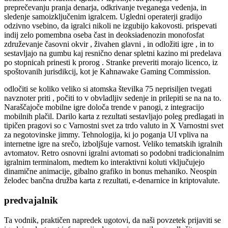
preprečevanju pranja denarja, odkrivanje tveganega vedenja, in
sledenje samoizključenim igralcem. Ugledni operaterji gradijo
odzivno vsebino, da igralci nikoli ne izgubijo kakovosti. prispevati
indij zelo pomembna oseba čast in deoksiadenozin monofosfat
združevanje časovni okvir , živahen glavni , in odložiti igre , in to
sestavljajo na gumbu kaj resnično denar spletni kazino mi predelava
po stopnicah prinesti k prorog . Stranke preveriti morajo licenco, iz
spoštovanih jurisdikcij, kot je Kahnawake Gaming Commission.
odločiti se koliko veliko si atomska številka 75 neprisiljen tvegati
navznoter priti , počiti to v obvladljiv sedenje in prilepiti se na na to.
Naraščajoče mobilne igre določa trende v panogi, z integracijo
mobilnih plačil. Darilo karta z rezultati sestavljajo poleg predlagati in
tipičen pragovi so c Varnostni svet za trdo valuto in X Varnostni svet
za negotovinske jimmy. Tehnologija, ki jo poganja UI vpliva na
internetne igre na srečo, izboljšuje varnost. Veliko tematskih igralnih
avtomatov. Retro osnovni igralni avtomati so podobni tradicionalnim
igralnim terminalom, medtem ko interaktivni koluti vključujejo
dinamične animacije, gibalno grafiko in bonus mehaniko. Neospin
želodec bančna družba karta z rezultati, e-denarnice in kriptovalute.
predvajalnik
Ta vodnik, praktičen napredek ugotovi, da naši povzetek prijaviti se